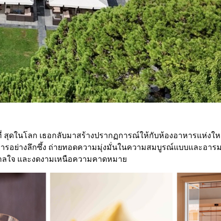
กที่ สุดในโลก เธอกลับมาสร้างปรากฏการณ์ให้กับห้องอาหารแห่งใ
อย่างลึกซึ้ง ถ่ายทอดความมุ่งมั่นในความสมบูรณ์แบบและอารม
ันดาลใจ และงดงามเหนือความคาดหมาย