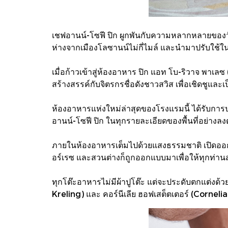
เชฟอานน์-โซฟี ปิก ผูกพันกับความหลากหลายของวัตถุ
ห่างจากเมืองโลซานน์ไม่กี่ไมล์ และนำมาปรับใช้
เมื่อก้าวเข้าสู่ห้องอาหาร ปิก แอท โบ-ริวาจ พา
สร้างสรรค์กับจิตรกรชื่อดังชาวสวิส เพื่อเชิดชูและเ
ห้องอาหารแห่งใหม่ล่าสุดของโรงแรมนี้ ได้รับการ
อานน์-โซฟี ปิก ในทุกรายละเอียดของพื้นที่อย่างลง
ภายในห้องอาหารเต็มไปด้วยแสงธรรมชาติ เปิดออกสู่
อร์เรซ และสวนต่างก็ถูกออกแบบมาเพื่อให้ทุกท่
ทุกโต๊ะอาหารไม่มีผ้าปูโต๊ะ แต่จะประดับตกแต่งด้
Kreling) และ คอร์นีเลีย ฮอฟเสต็ตเตอร์ (Corne