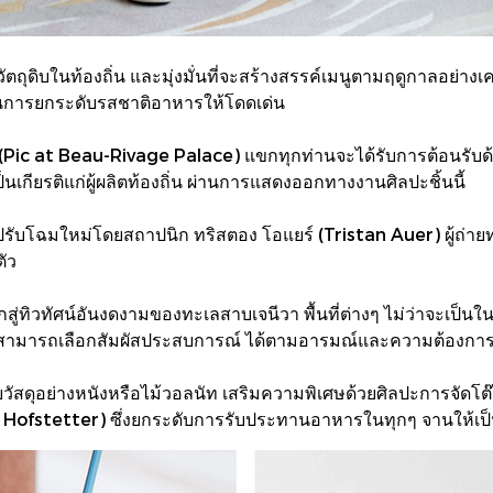
ดิบในท้องถิ่น และมุ่งมั่นที่จะสร้างสรรค์เมนูตามฤดูกาลอย่างเคร
ในการยกระดับรสชาติอาหารให้โดดเด่น
เลซ (Pic at Beau-Rivage Palace) แขกทุกท่านจะได้รับการต้อนรั
ป็นเกียรติแก่ผู้ผลิตท้องถิ่น ผ่านการแสดงออกทางงานศิลปะชิ้นนี้
ปรับโฉมใหม่โดยสถาปนิก ทริสตอง โอแยร์ (Tristan Auer) ผู้ถ่า
ตัว
ทิวทัศน์อันงดงามของทะเลสาบเจนีวา พื้นที่ต่างๆ ไม่ว่าจะเป็นใ
านสามารถเลือกสัมผัสประสบการณ์ ได้ตามอารมณ์และความต้องกา
วยวัสดุอย่างหนังหรือไม้วอลนัท เสริมความพิเศษด้วยศิลปะการจัดโต
lia Hofstetter) ซึ่งยกระดับการรับประทานอาหารในทุกๆ จานให้เป