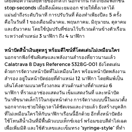
เสี่ยงต่อความเสียหายของกลไก นอกจากนี้ กลไกยังมีฟังก์ชัน
stop-seconds เมื่อดึงเม็ดมะยมออก ช่วยให้ตั้งเวลาได้
แม่นยำถึงระดับวินาที การปรับวันที่ ต้องทำเพียงปีละ 5 ครั้ง
คือในวันที่ 1 ของเดือนมีนาคม, พฤษภาคม, มิถุนายน, ตุลาคม
และธันวาคม โดยใช้ปุ่มปรับที่ซ่อนไว้บริเวณด้านข้างตัวเรือน
ระหว่างตำแหน่ง 3 นาฬิกา ถึง 4 นาฬิกา
หน้าปัดสีน้ำเงินสุดหรู พร้อมดีไซน์ที่โดดเด่นไม่เหมือนใคร
นอกจากฟังก์ชันพิเศษและพลังงานสำรองที่ยาวนานแล้ว
Calatrava 8 Days Reference 5328G-001 ยังโดดเด่น
ด้วยการจัดวางหน้าปัดที่ไม่เหมือนใคร พร้อมหน้าปัดพลังงาน
สำรอง อยู่ในหน้าปัดย่อยที่ตำแหน่ง 12 นาฬิกา โดยพิมพ์เป็น
เส้นโค้งตามแนวครึ่งวงกลม ส่วนด้านล่างที่ตำแหน่ง 6
นาฬิกา ที่รวมเอาช่องแสดงวัน เข็มแสดงวันที่ และหน้าปัด
วินาทีขนาดเล็กไว้ในกลุ่มหน้าต่าง การจัดวางแบบนี้ในแนวตั้ง
นอกจากจะช่วยให้ดูเวลาได้ชัดเจนและง่ายแล้ว ยังสร้างบุคลิก
ที่ไม่เหมือนใครให้กับนาฬิกาเรือนนี้อีกด้วย อีกทั้งหน้าปัดยัง
ใช้โทนสีน้ำเงินที่มีพื้นผิวแบบเท็กซ์เจอร์ พร้อมขอบสีดำไล่เฉด
เพื่อเพิ่มมิติ และใช้ตัวเลขและเข็มทรง “syringe-style” ที่ทำ