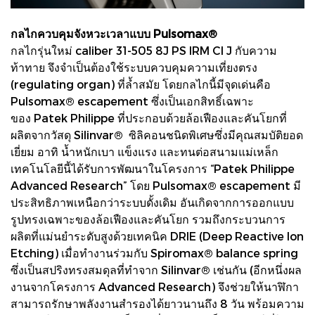
กลไกควบคุมจังหวะเวลาแบบ Pulsomax®
กลไกรุ่นใหม่ caliber 31-505 8J PS IRM CI J กับความ
ท้าทาย จึงจำเป็นต้องใช้ระบบควบคุมความเที่ยงตรง
(regulating organ) ที่ล้ำสมัย โดยกลไกนี้มีจุดเด่นคือ
Pulsomax® escapement ซึ่งเป็นเอกสิทธิ์เฉพาะ
ของ Patek Philippe ที่ประกอบด้วยล้อเฟืองและคันโยกที่
ผลิตจากวัสดุ Silinvar® ซิลิคอนชนิดพิเศษซึ่งมีคุณสมบัติยอด
เยี่ยม อาทิ น้ำหนักเบา แข็งแรง และทนต่อสนามแม่เหล็ก
เทคโนโลยีนี้ได้รับการพัฒนาในโครงการ “Patek Philippe
Advanced Research” โดย Pulsomax® escapement มี
ประสิทธิภาพเหนือกว่าระบบดั้งเดิม อันเกิดจากการออกแบบ
รูปทรงเฉพาะของล้อเฟืองและคันโยก รวมถึงกระบวนการ
ผลิตที่แม่นยำระดับสูงด้วยเทคนิค DRIE (Deep Reactive Ion
Etching) เมื่อทำงานร่วมกับ Spiromax® balance spring
ซึ่งเป็นสปริงทรงสมดุลที่ทำจาก Silinvar® เช่นกัน (อีกหนึ่งผล
งานจากโครงการ Advanced Research) จึงช่วยให้นาฬิกา
สามารถรักษาพลังงานสำรองได้ยาวนานถึง 8 วัน พร้อมความ