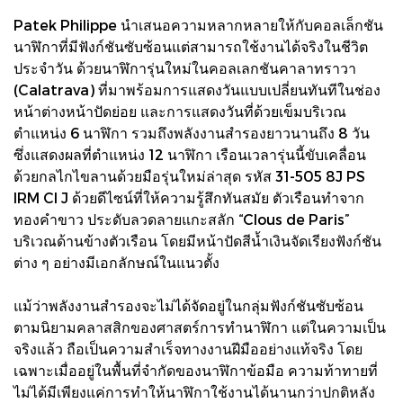
Patek Philippe นำเสนอความหลากหลายให้กับคอลเล็กชัน
นาฬิกาที่มีฟังก์ชันซับซ้อนแต่สามารถใช้งานได้จริงในชีวิต
ประจำวัน ด้วยนาฬิการุ่นใหม่ในคอลเลกชันคาลาทราวา
(Calatrava) ที่มาพร้อมการแสดงวันแบบเปลี่ยนทันทีในช่อง
หน้าต่างหน้าปัดย่อย และการแสดงวันที่ด้วยเข็มบริเวณ
ตำแหน่ง 6 นาฬิกา รวมถึงพลังงานสำรองยาวนานถึง 8 วัน
ซึ่งแสดงผลที่ตำแหน่ง 12 นาฬิกา เรือนเวลารุ่นนี้ขับเคลื่อน
ด้วยกลไกไขลานด้วยมือรุ่นใหม่ล่าสุด รหัส 31-505 8J PS
IRM CI J ด้วยดีไซน์ที่ให้ความรู้สึกทันสมัย ตัวเรือนทำจาก
ทองคำขาว ประดับลวดลายแกะสลัก “Clous de Paris”
บริเวณด้านข้างตัวเรือน โดยมีหน้าปัดสีน้ำเงินจัดเรียงฟังก์ชัน
ต่าง ๆ อย่างมีเอกลักษณ์ในแนวตั้ง
แม้ว่าพลังงานสำรองจะไม่ได้จัดอยู่ในกลุ่มฟังก์ชันซับซ้อน
ตามนิยามคลาสสิกของศาสตร์การทำนาฬิกา แต่ในความเป็น
จริงแล้ว ถือเป็นความสำเร็จทางงานฝีมืออย่างแท้จริง โดย
เฉพาะเมื่ออยู่ในพื้นที่จำกัดของนาฬิกาข้อมือ ความท้าทายที่
ไม่ได้มีเพียงแค่การทำให้นาฬิกาใช้งานได้นานกว่าปกติหลัง