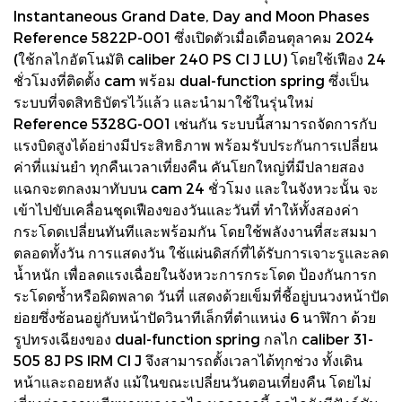
Instantaneous Grand Date, Day and Moon Phases
Reference 5822P-001 ซึ่งเปิดตัวเมื่อเดือนตุลาคม 2024
(ใช้กลไกอัตโนมัติ caliber 240 PS CI J LU) โดยใช้เฟือง 24
ชั่วโมงที่ติดตั้ง cam พร้อม dual-function spring ซึ่งเป็น
ระบบที่จดสิทธิบัตรไว้แล้ว และนำมาใช้ในรุ่นใหม่
Reference 5328G-001 เช่นกัน ระบบนี้สามารถจัดการกับ
แรงบิดสูงได้อย่างมีประสิทธิภาพ พร้อมรับประกันการเปลี่ยน
ค่าที่แม่นยำ ทุกคืนเวลาเที่ยงคืน คันโยกใหญ่ที่มีปลายสอง
แฉกจะตกลงมาทับบน cam 24 ชั่วโมง และในจังหวะนั้น จะ
เข้าไปขับเคลื่อนชุดเฟืองของวันและวันที่ ทำให้ทั้งสองค่า
กระโดดเปลี่ยนทันทีและพร้อมกัน โดยใช้พลังงานที่สะสมมา
ตลอดทั้งวัน การแสดงวัน ใช้แผ่นดิสก์ที่ได้รับการเจาะรูและลด
น้ำหนัก เพื่อลดแรงเฉื่อยในจังหวะการกระโดด ป้องกันการก
ระโดดซ้ำหรือผิดพลาด วันที่ แสดงด้วยเข็มที่ชี้อยู่บนวงหน้าปัด
ย่อยซึ่งซ้อนอยู่กับหน้าปัดวินาทีเล็กที่ตำแหน่ง 6 นาฬิกา ด้วย
รูปทรงเฉียงของ dual-function spring กลไก caliber 31-
505 8J PS IRM CI J จึงสามารถตั้งเวลาได้ทุกช่วง ทั้งเดิน
หน้าและถอยหลัง แม้ในขณะเปลี่ยนวันตอนเที่ยงคืน โดยไม่