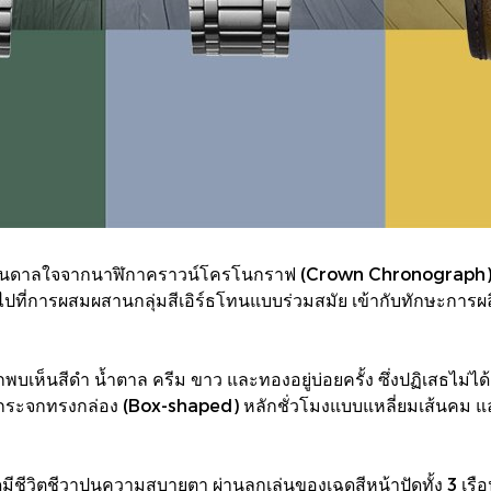
แรงบันดาลใจจากนาฬิกาคราวน์โครโนกราฟ (Crown Chronograph)
้นไปที่การผสมผสานกลุ่มสีเอิร์ธโทนแบบร่วมสมัย เข้ากับทักษะการ
กพบเห็นสีดำ น้ำตาล ครีม ขาว และทองอยู่บ่อยครั้ง ซึ่งปฏิเสธไม่ได้เ
 กระจกทรงกล่อง (Box-shaped) หลักชั่วโมงแบบแหลี่ยมเส้นคม และ
ส์ดูมีชีวิตชีวาปนความสบายตา ผ่านลูกเล่นของเฉดสีหน้าปัดทั้ง 3 เ