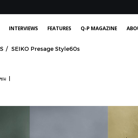
INTERVIEWS
FEATURES
Q-P MAGAZINE
ABO
S
SEIKO Presage Style60s
าชม
|