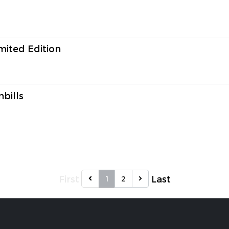
ited Edition
bills
First
Last
1
2