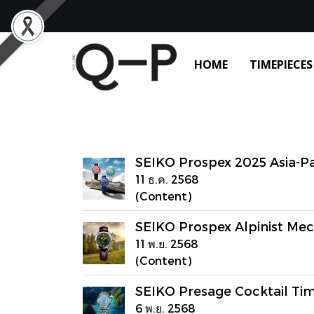
HOME
TIMEPIECES
SEIKO Prospex 2025 Asia-Pac
11 ธ.ค. 2568
(Content)
SEIKO Prospex Alpinist Mec
11 พ.ย. 2568
(Content)
SEIKO Presage Cocktail Ti
6 พ.ย. 2568