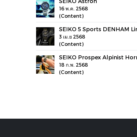
SEIKO Astron
16 พ.ค. 2568
(Content)
SEIKO 5 Sports DENHAM Lim
3 เม.ย 2568
(Content)
SEIKO Prospex Alpinist Horn
18 ก.พ. 2568
(Content)