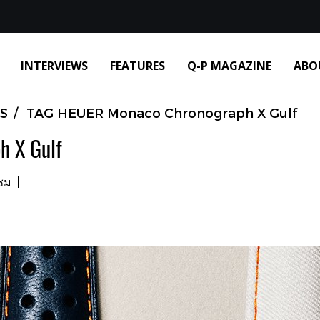
INTERVIEWS
FEATURES
Q-P MAGAZINE
ABO
S
TAG HEUER Monaco Chronograph X Gulf
h X Gulf
าชม
|