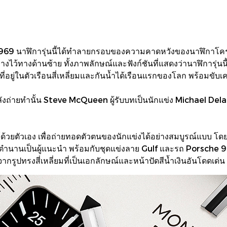
1969 นาฬิการุ่นนี้ได้ทำลายกรอบของความคาดหวังของนาฬิกาโครโน
งไว้ทางด้านซ้าย ทั้งภาพลักษณ์และฟังก์ชันที่แสดงว่านาฬิการุ่นน
ี่อยู่ในตัวเรือนสี่เหลี่ยมและกันน้ำได้เรือนแรกของโลก พร้อมขับเ
งถ่ายทำนั้น Steve McQueen ผู้รับบทเป็นนักแข่ง Michael Dela
ัวเอง เพื่อถ่ายทอดตัวตนของนักแข่งได้อย่างสมบูรณ์แบบ โดยมี
ับตำนานเป็นผู้แนะนำ พร้อมกับชุดแข่งลาย Gulf และรถ Porsche 91
ูปทรงสี่เหลี่ยมที่เป็นเอกลักษณ์และหน้าปัดสีน้ำเงินอันโดดเด่น