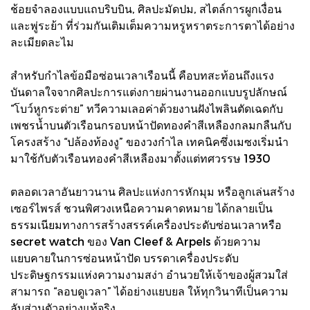
ช้อยจำลองแบบแถบริบบิน, ศิลปะมัดปม, สไตล์การผูกเงื่อน
และพู่ระย้า ที่ร่วมกันเติมเต็มความหรูหราตระการตาได้อย่าง
ละเมียดละไม
สำหรับกำไลข้อมือซ่อนเวลาเรือนนี้ คือบทสะท้อนถึงแรง
บันดาลใจจากศิลปะการแต่งกายผ่านงานออกแบบรูปลักษณ์
“โบว์หูกระต่าย” ทวีความเลอค่าด้วยงานฝังไพลินตัดเฉดกับ
เพชรน้ำบนตัวเรือนกรอบหน้าปัดทองคำสีเหลืองกลมกลืนกับ
โครงสร้าง “ปล้องท้องงู” ของวงกำไล เทคนิคซึ่งเมซงเริ่มนำ
มาใช้กับตัวเรือนทองคำสีเหลืองมาตั้งแต่ทศวรรษ 1930
ตลอดเวลาอันยาวนาน ศิลปะแห่งการหักมุม หรือลูกเล่นสร้าง
เซอร์ไพรส์ ชวนพิศวงเหนือความคาดหมาย ได้กลายเป็น
ธรรมเนียมทางการสร้างสรรค์เครื่องประดับซ่อนเวลาหรือ
secret watch ของ Van Cleef & Arpels ด้วยความ
แยบคายในการซ่อนหน้าปัด บรรดาเครื่องประดับ
ประดิษฐกรรมแห่งความงามสง่า อำนวยให้เจ้าของผู้สวมใส่
สามารถ “ลอบดูเวลา” ได้อย่างแยบยล ให้ทุกวินาทีเป็นความ
ลับส่วนตัวอย่างแท้จริง