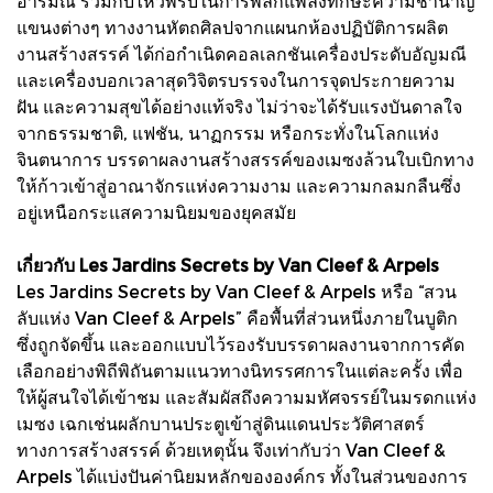
อารมณ์ ร่วมกับไหวพริบในการพลิกแพลงทักษะความชำนาญ
แขนงต่างๆ ทางงานหัตถศิลปจากแผนกห้องปฏิบัติการผลิต
งานสร้างสรรค์ ได้ก่อกำเนิดคอลเลกชันเครื่องประดับอัญมณี
และเครื่องบอกเวลาสุดวิจิตรบรรจงในการจุดประกายความ
ฝัน และความสุขได้อย่างแท้จริง ไม่ว่าจะได้รับแรงบันดาลใจ
จากธรรมชาติ, แฟชัน, นาฏกรรม หรือกระทั่งในโลกแห่ง
จินตนาการ บรรดาผลงานสร้างสรรค์ของเมซงล้วนใบเบิกทาง
ให้ก้าวเข้าสู่อาณาจักรแห่งความงาม และความกลมกลืนซึ่ง
อยู่เหนือกระแสความนิยมของยุคสมัย
เกี่ยวกับ Les Jardins Secrets by Van Cleef & Arpels
Les Jardins Secrets by Van Cleef & Arpels หรือ “สวน
ลับแห่ง Van Cleef & Arpels” คือพื้นที่ส่วนหนึ่งภายในบูติก
ซึ่งถูกจัดขึ้น และออกแบบไว้รองรับบรรดาผลงานจากการคัด
เลือกอย่างพิถีพิถันตามแนวทางนิทรรศการในแต่ละครั้ง เพื่อ
ให้ผู้สนใจได้เข้าชม และสัมผัสถึงความมหัศจรรย์ในมรดกแห่ง
เมซง เฉกเช่นผลักบานประตูเข้าสู่ดินแดนประวัติศาสตร์
ทางการสร้างสรรค์ ด้วยเหตุนั้น จึงเท่ากับว่า Van Cleef &
Arpels ได้แบ่งปันค่านิยมหลักขององค์กร ทั้งในส่วนของการ