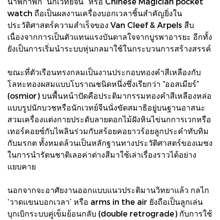
นาฬิกาพก “นักเวทย์จีน” หรือ Chinese Magician pocket
watch ถือเป็นผลงานเครื่องบอกเวลาชิ้นสำคัญยิ่งใน
ประวัติศาสตร์ความสำเร็จของ Van Cleef & Arpels สืบ
เนื่องจากการเป็นตัวแทนแรงบันดาลใจจากบูรพาอารยะ อีกทั้ง
ยังเป็นการเริ่มนำระบบหุ่นกลมาใช้ในกระบวนการสร้างสรรค์
ขณะที่ตัวเรือนทรงกลมเป็นงานประกอบทองคำสีเหลืองกับ
โลหะทองผสมแบบโบราณชนิดหนึ่งซึ่งเรียกว่า “ออสเมียร์”
(osmior) บนพื้นหน้าปัดคือประติมากรรมทองคำสีเหลืองหล่อ
แบบรูปนักบวชหรือนักเวทย์จีนนั่งขัดสมาธิอยู่บนฐานอาสนะ
สวมเครื่องแต่งกายประดับลายดอกไม้ฝังหินไข่นกการเวกหรือ
เทอร์คอยซ์กับไพลินร่วมกับสร้อยคอยาวร้อยลูกประคำทับทิม
กับมรกต ทั้งหมดล้วนเป็นหลักฐานทางประวัติศาสตร์ของเมซง
ในการนำรัตนชาติเลอค่าต่างสีมาใช้เล่าเรื่องราวได้อย่าง
แยบคาย
นอกจากจะอาศัยงานออกแบบแนวประติมานวิทยาแล้ว กลไก
‘วาดแขนบอกเวลา’ หรือ arms in the air ยังถือเป็นลูกเล่น
บุกเบิกระบบคู่เข็มย้อนกลับ (double retrograde) กับการใช้