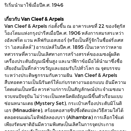
ริเริ่มนำมาใช้เมื่อปีค.ศ. 1946
เกี่ยวกับ Van Cleef & Arpels
Van Cleef & Arpels ก่อตั้งขึ้น ณ อาคารเลขที่ 22 ของจัตุรัส
ว็องโดมแห่งกรุงปารีสเมื่อปีค.ศ. 1906 หลังการสมรสระหว่า
งอัลเฟร็ด แวน คลีฟกับเอสเธอร์ (หรือเป็นที่รู้จักในชื่อฝรั่งเศส
ว่า “เอสแต็ลล์”) อารเปลส์ในปีค.ศ. 1895 เป็นเวลากว่าหลาย
ทศวรรษที่ความเป็นเลิศทางการสร้างสรรค์ของเมซงผู้ผลิต
เครื่องประดับอัญมณีชั้นสูง และนาฬิกาข้อมือได้นำมาซึ่งชื่อ
เสียงอันเป็นที่กล่าวขวัญและยอมรับไปทั่วโลก ณ จุดบรรจบ
ระหว่างประดิษฐกรรมกับความฝัน Van Cleef & Arpels
สืบทอดความเป็นนิรันดร์ให้แก่บรรดางานออกแบบ อันมีความ
โดดเด่นเป็นหนึ่ง ควรค่าแก่การเป็นสัญลักษณ์ประจำเมซงมา
จวบจนปัจจุบัน ไม่ว่าจะเป็นเทคนิคฝังอัญมณีขึ้นตัวเรือนแบบ
ซ่อนหนามเตย (Mystery Set), กระเป๋าเครื่องประดับมิโนดิ
เอร (Minaudière), สร้อยคอสายซิปซึ่งดัดแปลงวิธีสวมใส่ได้
ตลอดจนแผ่นโมทิฟอัลลองบรา (Alhambra) การเลือกใช้แต่
เพียงรัตนชาติอันมีความพิเศษเป็นเลิศในการจุดประกาย