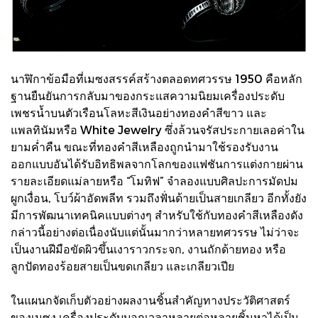
นาฬิกาข้อมือที่เมซงสรรค์สร้างตลอดทศวรรษ 1950 คือหลัก
ฐานยืนยันการกลับมาของกระแสความนิยมเครื่องประดับ
เพชรน้ำบนตัวเรือนโลหะสีเงินอย่างทองคำสีขาว และ
แพลทินัมหรือ White Jewelry ซึ่งล้วนจรัสประกายเลอค่าใน
ยามค่ำคืน ขณะที่ทองคำสีเหลืองถูกนำมาใช้รองรับงาน
ออกแบบอันได้รับอิทธิพลจากโลกของแฟชันการแต่งกายผ่าน
รายละเอียดแม่ลายหรือ “โมทิฟ” จำลองแบบศิลปะการมัดปม
ผูกเงื่อน, โบว์ผ้าอัดพลีท รวมถึงฟั่นด้ายเป็นสายเกลียว อีกทั้งยัง
มีการพัฒนาเทคนิคแบบต่างๆ สำหรับใช้กับทองคำสีเหลืองดัง
กล่าวนี้อย่างต่อเนื่องนับแต่นั้นมากว่าหลายทศวรรษ ไม่ว่าจะ
เป็นงานฝีมือขัดผิวขึ้นเงาราวกระจก, งานถักด้ายทอง หรือ
ลูกปัดทองร้อยสายเป็นขดเกลียว และเกลียวเปีย
ในแผนกจัดเก็บตัวอย่างผลงานชิ้นสำคัญทางประวัติศาสตร์
ของเมซง เครื่องประดับบอกเวลาหลายต่อหลายชิ้นหาได้เป็น