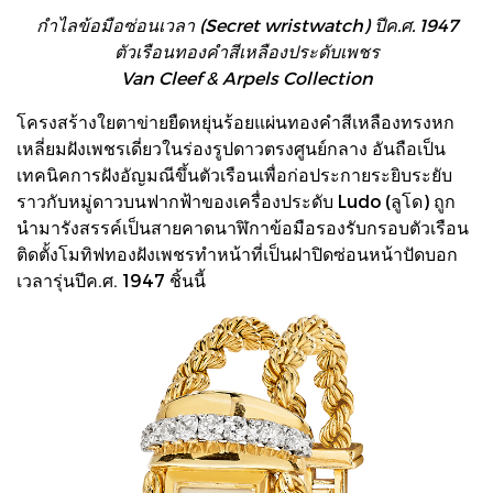
กำไลข้อมือซ่อนเวลา (Secret wristwatch) ปีค.ศ. 1947
ตัวเรือนทองคำสีเหลืองประดับเพชร
Van Cleef & Arpels Collection
โครงสร้างใยตาข่ายยืดหยุ่นร้อยแผ่นทองคำสีเหลืองทรงหก
เหลี่ยมฝังเพชรเดี่ยวในร่องรูปดาวตรงศูนย์กลาง อันถือเป็น
เทคนิคการฝังอัญมณีขึ้นตัวเรือนเพื่อก่อประกายระยิบระยับ
ราวกับหมู่ดาวบนฟากฟ้าของเครื่องประดับ Ludo (ลูโด) ถูก
นำมารังสรรค์เป็นสายคาดนาฬิกาข้อมือรองรับกรอบตัวเรือน
ติดตั้งโมทิฟทองฝังเพชรทำหน้าที่เป็นฝาปิดซ่อนหน้าปัดบอก
เวลารุ่นปีค.ศ. 1947 ชิ้นนี้