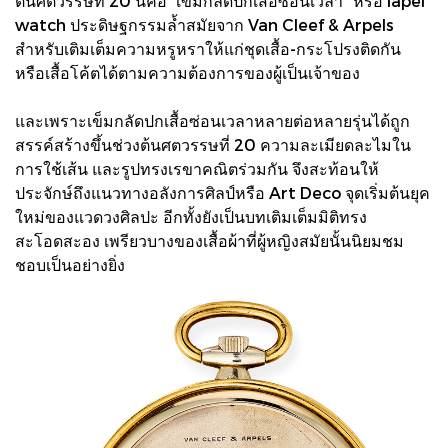
ต้นศตวรรษที่ 20 นี่คือ “เข็มกลัดปกเสื้อซ่อนเวลา” หรือ lapel
watch ประดิษฐกรรมล้ำสมัยจาก Van Cleef & Arpels
สำหรับเติมเต็มความหรูหราให้แก่ชุดเสื้อ-กระโปรงติดกัน
หรือเสื้อโค้ตได้ตามความต้องการของผู้เป็นเจ้าของ
และเพราะเข็มกลัดปกเสื้อซ่อนเวลาหลายต่อหลายรุ่นได้ถูก
สรรค์สร้างขึ้นช่วงต้นศตวรรษที่ 20 ความละเมียดละไมใน
การใช้เส้น และรูปทรงเรขาคณิตร่วมกัน จึงสะท้อนให้
ประจักษ์ถึงแนวทางอลังการศิลป์หรือ Art Deco จุดเริ่มต้นยุค
ใหม่ของแวดวงศิลปะ อีกทั้งยังเป็นบทเติมเต็มมิติทรง
สะโอดสะอง เพรียวบางของเสื้อผ้าที่ผู้หญิงสมัยนั้นนิยมชม
ชอบเป็นอย่างยิ่ง