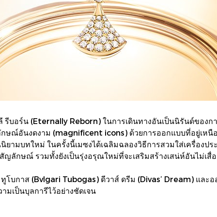
ลลี รีบอร์น (Eternally Reborn) ในการเดินทางอันเป็นนิรันด์ของ
ลักษณ์อันงดงาม (magnificent icons) ด้วยการออกแบบที่อยู่เหนื
้นนิยามบทใหม่ ในครั้งนี้เมซงได้เฉลิมฉลองวิธีการสวมใส่เครื่องป
ักษณ์ รวมทั้งยังเป็นรุ่งอรุณใหม่ที่จะเสริมสร้างเสน่ห์อันไม่เสื่
การี ทูโบกาส (Bvlgari Tubogas) ดีวาส์ ดรีม (Divas’ Dream) แล
ามเป็นบุลการีไว้อย่างชัดเจน