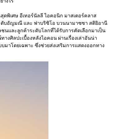
ย่างไร
นสุดพิเศษ อีเทอร์นัลลี ไอคอนิก มาสเตอร์คลาส
ประดับอัญมณี และ ฟาบริซิโอ บวนนามาซซา สติยิอานี
ลชนและลูกค้าระดับโลกที่ได้รับการคัดเลือกมาเป็น
์ทางศิลปะเบื้องหลังไอคอน ผ่านเรื่องเล่าอันน่า
กแบบมาโดยเฉพาะ ซึ่งช่วยส่งเสริมการแสดงออกทาง