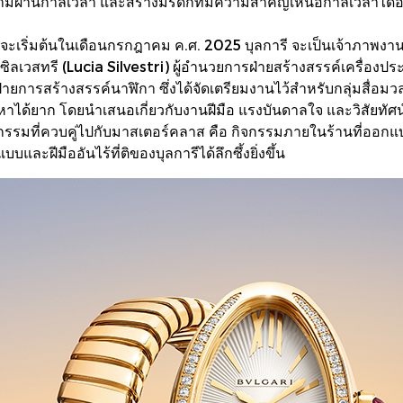
ามผ่านกาลเวลา และสร้างมรดกที่มีความสำคัญเหนือกาลเวลาได้อ
ที่จะเริ่มต้นในเดือนกรกฎาคม ค.ศ. 2025 บุลการี จะเป็นเจ้าภาพงา
ซิลเวสทรี (Lucia Silvestri) ผู้อำนวยการฝ่ายสร้างสรรค์เครื่อง
ยการสร้างสรรค์นาฬิกา ซึ่งได้จัดเตรียมงานไว้สำหรับกลุ่มสื่อมว
ซึ่งหาได้ยาก โดยนำเสนอเกี่ยวกับงานฝีมือ แรงบันดาลใจ และวิสัยทัศน
กิจกรรมที่ควบคู่ไปกับมาสเตอร์คลาส คือ กิจกรรมภายในร้านที่ออ
ฝีมืออันไร้ที่ติของบุลการีได้ลึกซึ้งยิ่งขึ้น