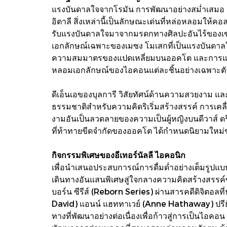
แรงบันดาลใจจากโรมัน การพัฒนาอย่างสม่ำเสมอ ร
อิตาลี สิ่งเหล่านี้เป็นลักษณะเด่นที่หล่อหลอมให้
รับแรงบันดาลใจมาจากมรดกทางศิลปะอันไร้ของเขต
เอกลักษณ์เฉพาะของเมซง โมเสกที่เป็นแรงบันดาลใจ
ความสมมาตรของแปดเหลี่ยมบนออคโต และการแบ่งช
หลอมเอกลักษณ์ของไอคอนแต่ละชิ้นอย่างเฉพาะตัว
ดีเอ็นเอของบุลการี วิสัยทัศน์ด้านความสวยงาม และค
ธรรมชาติสำหรับความคิดริเริ่มสร้างสรรค์ การเคลื่
งามอันเป็นลวดลายของความเป็นผู้หญิงบนดีวาส์ ดร
ที่ท้าทายขีดจำกัดของออคโต ได้กำหนดนิยามใหม
กิจกรรมพิเศษของอีเทอร์นัลลี ไอคอนิก
เพื่อนำเสนอประสบการณ์การดื่มด่ำอย่างเต็มรู
เดินทางอันแสนพิเศษสู่ใจกลางความคิดสร้างสรรค์ของ
บอร์น ซีรีส์ (Reborn Series) ผ่านสารคดีดิจิตอ
David) แอนน์ แฮททาเวย์ (Anne Hathaway) ปรียัง
ทางที่พัฒนาอย่างต่อเนื่องเพื่อก้าวสู่การเป็นไอ