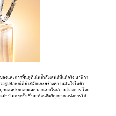
งและการฟื้นฟูที่เน้นย้ำถึงเสน่ห์ที่แท้จริง นาฬิกา
วยรูปลักษณ์ที่ล้ำสมัยและสร้างความมั่นใจในตัว
ัวของงูถูกถอดประกอบและออกแบบใหม่ตามต้องการ โดย
างไม่หยุดยั้ง ซึ่งสะท้อนจิตวิญญาณแห่งการใช้