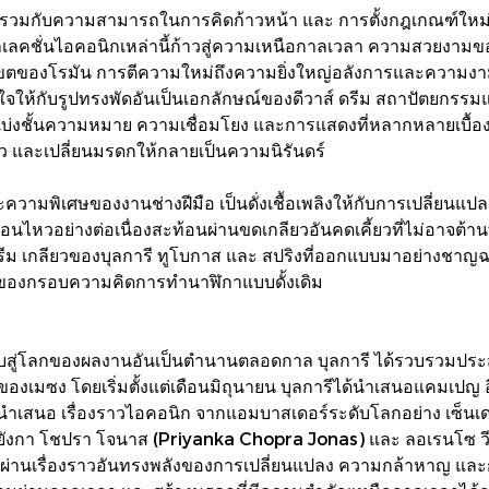
วมกับความสามารถในการคิดก้าวหน้า และ การตั้งกฎเกณฑ์ใหม่ ๆ 
คอลเลคชั่นไอคอนิกเหล่านี้ก้าวสู่ความเหนือกาลเวลา ความสวยงามขอ
ของโรมัน การตีความใหม่ถึงความยิ่งใหญ่อลังการและความงามจา
ให้กับรูปทรงพัดอันเป็นเอกลักษณ์ของดีวาส์ ดรีม สถาปัตยกรรมแ
ั้นความหมาย ความเชื่อมโยง และการแสดงที่หลากหลายเบื้องหล
 และเปลี่ยนมรดกให้กลายเป็นความนิรันดร์
วามพิเศษของงานช่างฝีมือ เป็นดั่งเชื้อเพลิงให้กับการเปลี่ยนแปลงอย
อนไหวอย่างต่อเนื่องสะท้อนผ่านขดเกลียวอันคดเคี้ยวที่ไม่อาจต้านท
ีม เกลียวของบุลการี ทูโบกาส และ สปริงที่ออกแบบมาอย่างชาญฉล
่ของกรอบความคิดการทำนาฬิกาแบบดั้งเดิม
ปแบบสู่โลกของผลงานอันเป็นตำนานตลอดกาล บุลการี ได้รวบรวมป
เมซง โดยเริ่มตั้งแต่เดือนมิถุนายน บุลการีได้นำเสนอแคมเปญ อีเท
ลที่นำเสนอ เรื่องราวไอคอนิก จากแอมบาสเดอร์ระดับโลกอย่าง เซ็
กา โชปรา โจนาส (Priyanka Chopra Jonas) และ ลอเรนโซ วีอ็อตต
คอน ผ่านเรื่องราวอันทรงพลังของการเปลี่ยนแปลง ความกล้าหาญ และก