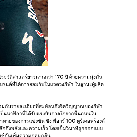
ะวัติศาสตร์ยาวนานกว่า 170 ปี ด้วยความมุ่งมั่น
บรนด์ที่ได้การยอมรับในแวดวงกีฬา ในฐานะผู้ผลิต
ร้อมกับรายละเอียดที่สะท้อนถึงจิตวิญญาณของกีฬา
เป็นนาฬิกาที่ได้รับแรงบันดาลใจจากพื้นถนนใน
ท้าทายของการแข่งขัน ซึ่ง พีอาร์ 100 ตูร์เดอฟร็องส์
้สึกถึงพลังและความเร็ว โดยเข็มวินาทีถูกออกแบบ
ทช์กันเพิ่มความกลมกลืน