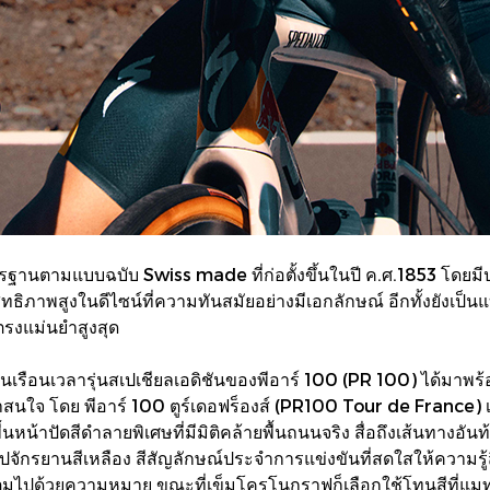
ฐานตามแบบฉบับ Swiss made ที่ก่อตั้งขึ้นในปี ค.ศ.1853 โดยมีปร
ภาพสูงในดีไซน์ที่ความทันสมัยอย่างมีเอกลักษณ์ อีกทั้งยังเป็นแ
ตรงแม่นยำสูงสุด
านเรือนเวลารุ่นสเปเชียลเอดิชันของพีอาร์ 100 (PR 100) ได้มาพ
่าสนใจ โดย พีอาร์ 100 ตูร์เดอฟร็องส์ (PR100 Tour de France) 
ื้นหน้าปัดสีดำลายพิเศษที่มีมิติคล้ายพื้นถนนจริง สื่อถึงเส้นทางอัน
ปจักรยานสีเหลือง สีสัญลักษณ์ประจำการแข่งขันที่สดใสให้ความรู
่เต็มไปด้วยความหมาย ขณะที่เข็มโครโนกราฟก็เลือกใช้โทนสีที่แม