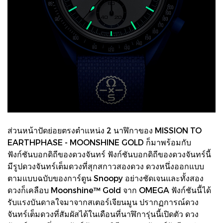
ส่วนหน้าปัดย่อยตรงตำแหน่ง 2 นาฬิกาของ MISSION TO
EARTHPHASE - MOONSHINE GOLD ก็มาพร้อมกับ
ฟังก์ชันบอกดิถีของดวงจันทร์ ฟังก์ชันบอกดิถีของดวงจันทร์นี้
มีรูปดวงจันทร์เต็มดวงที่สุกสกาวสองดวง ดวงหนึ่งออกแบบ
ตามแบบฉบับของการ์ตูน Snoopy อย่างชัดเจนและทั้งสอง
ดวงก็เคลือบ Moonshine™ Gold จาก OMEGA ฟังก์ชันนี้ได้
รับแรงบันดาลใจมาจากสเตอร์เจียนมูน ปรากฏการณ์ดวง
จันทร์เต็มดวงที่สัมผัสได้ในเดือนที่นาฬิการุ่นนี้เปิดตัว ดวง