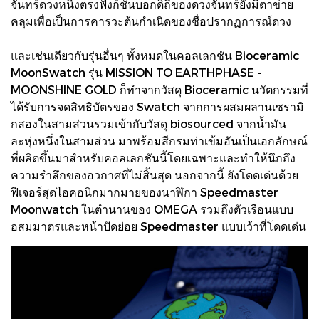
จันทร์ดวงหนึ่งตรงฟังก์ชันบอกดิถีของดวงจันทร์ยังมีตาข่าย
คลุมเพื่อเป็นการคารวะต้นกำเนิดของชื่อปรากฏการณ์ดวง
และเช่นเดียวกับรุ่นอื่นๆ ทั้งหมดในคอลเลกชัน Bioceramic
MoonSwatch รุ่น MISSION TO EARTHPHASE -
MOONSHINE GOLD ก็ทำจากวัสดุ Bioceramic นวัตกรรมที่
ได้รับการจดสิทธิบัตรของ Swatch จากการผสมผลานเซรามิ
กสองในสามส่วนรวมเข้ากับวัสดุ biosourced จากน้ำมัน
ละหุ่งหนึ่งในสามส่วน มาพร้อมสีกรมท่าเข้มอันเป็นเอกลักษณ์
ที่ผลิตขึ้นมาสำหรับคอลเลกชันนี้โดยเฉพาะและทำให้นึกถึง
ความรำลึกของอวกาศที่ไม่สิ้นสุด นอกจากนี้ ยังโดดเด่นด้วย
ฟีเจอร์สุดไอคอนิกมากมายของนาฬิกา Speedmaster
Moonwatch ในตำนานของ OMEGA รวมถึงตัวเรือนแบบ
อสมมาตรและหน้าปัดย่อย Speedmaster แบบเว้าที่โดดเด่น