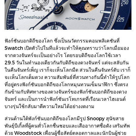
ฟังก์ชันบอกดิถีของโลก ซึ่งเป็นนวัตกรรมคอมพลิเคชันที่
Swatch เปิดตัวไปในทีแล้วจะทำให้คุณทราบว่าโลกเมื่อมอง
จากดวงจันทร์จะเป็นอย่างไร โดยรอบดิถีของโลกใช้เวลา
29.5 วันในทำนองเดียวกันกับดิถีของดวงจันทร์ แต่จะสลับกัน
ในคืนจันทร์เพ็ญ เราก็จะเห็นโลกมืด ส่วนในคืนจันทร์ดับ เราก็
จะเห็นโลกเต็มดวง ความสัมพันธ์ที่สวนทางกันนี้ทำให้รูปโลก
ที่อยู่ตรงฟังก์ชันบอกดิถีของโลกหมุนทวนเข็มนาฬิกา ซึ่งตรง
กันข้ามกับทิศทางของดวงจันทร์ของฟังก์ชันบอกดิถีของดวง
จันทร์ และเป็นการนำฟังก์ชันเรโทเกรดที่เรือนเวลาไฮเอนด์
บางรุ่นใช้กลับมาตีความใหม่ได้อย่างงดงาม
ส่วนด้านใต้พังก์ชันบอกดิถีของโลกมีรูป Snoopy สุนัขสาย
พันธุ์บีเกิ้ลที่ผู้คนทั่วโลกชื่นชอบและเสืออากาศชื่อดัง เสริมทัพ
ด้วย Woodstock เพื่อนผู้ชื่อสัตย์ตลอดกาลและนักบินผู้ช่วย