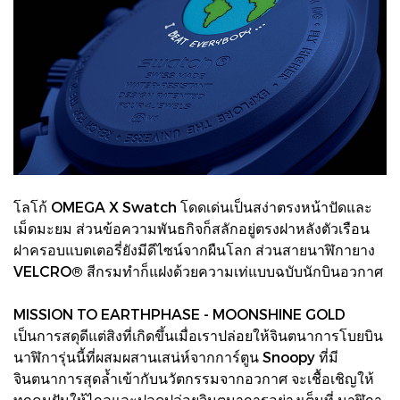
โลโก้ OMEGA X Swatch โดดเด่นเป็นสง่าตรงหน้าปัดและ
เม็ดมะยม ส่วนข้อความพันธกิจก็สลักอยู่ตรงฝาหลังตัวเรือน
ฝาครอบแบตเตอรี่ยังมีดีไซน์จากผืนโลก ส่วนสายนาฬิกายาง
VELCRO® สีกรมทำก็แฝงด้วยความเท่แบบฉบับนักบินอวกาศ
MISSION TO EARTHPHASE - MOONSHINE GOLD
เป็นการสดุดีแต่สิงที่เกิดขึ้นเมื่อเราปล่อยให้จินตนาการโบยบิน
นาฬิการุ่นนี้ที่ผสมผสานเสน่ห์จากการ์ตูน Snoopy ที่มี
จินตนาการสุดล้ำเข้ากับนวัตกรรมจากอวกาศ จะเชื้อเชิญให้
ทุกคนฝันให้ไกลและปลดปล่อยจินตนาการอย่างเต็มที่ นาฬิกา