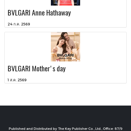
BVLGARI Anne Hathaway
24 ก.ค. 2569
BVLGARI Mother's day
1 ส.ค. 2569
Published and Distributed by The Key Publisher Co., Ltd., Office: 87/9