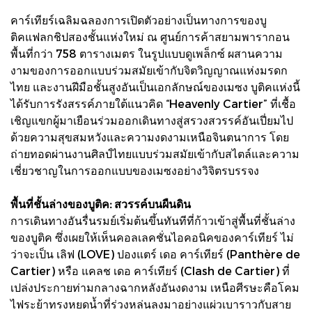
คาร์เทียร์เฉลิมฉลองการเปิดตัวอย่างเป็นทางการของบู
ติคแฟลกชิปสองชั้นแห่งใหม่ ณ ศูนย์การค้าสยามพารากอน
พื้นที่กว่า 758 ตารางเมตร ในรูปแบบดูเพล็กซ์ ผสานความ
งามของการออกแบบร่วมสมัยเข้ากับจิตวิญญาณแห่งมรดก
ไทย และงานฝีมือชั้นสูงอันเป็นเอกลักษณ์ของเมซง บูติคแห่งนี้
ได้รับการรังสรรค์ภายใต้แนวคิด “Heavenly Cartier” ที่เชื้อ
เชิญแขกผู้มาเยือนร่วมออกเดินทางสู่สรวงสวรรค์อันเปี่ยมไป
ด้วยความสุขสมหวังและความงดงามเหนือจินตนาการ โดย
ถ่ายทอดผ่านงานศิลป์ไทยแบบร่วมสมัยเข้ากับสไตล์และความ
เชี่ยวชาญในการออกแบบของเมซงอย่างวิจิตรบรรจง
พื้นที่ชั้นล่างของบูติค: สวรรค์บนผืนดิน
การเดินทางอันรื่นรมย์เริ่มต้นขึ้นทันทีที่ก้าวเข้าสู่พื้นที่ชั้นล่าง
ของบูติค ซึ่งเผยให้เห็นคอลเลคชั่นไอคอนิคของคาร์เทียร์ ไม่
ว่าจะเป็น เลิฟ (LOVE) ปองแตร์ เดอ คาร์เทียร์ (Panthère de
Cartier) หรือ แคลช เดอ คาร์เทียร์ (Clash de Cartier) ที่
เปล่งประกายท่ามกลางฉากหลังอันงดงาม เหนือศีรษะคือโคม
ไฟระย้าทรงหยดน้ำที่ร่วงหล่นลงมาอย่างแผ่วเบาราวกับสาย