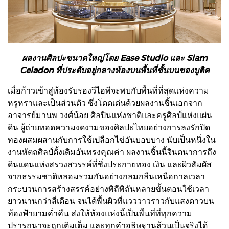
ผลงานศิลปะขนาดใหญ่โดย Ease Studio และ Siam
Celadon ที่ประดับอยู่กลางห้องบนพื้นที่ชั้นบนของบูติค
เมื่อก้าวเข้าสู่ห้องรับรองวีไอพีจะพบกับพื้นที่ที่สุดแห่งความ
หรูหราและเป็นส่วนตัว ซึ่งโดดเด่นด้วยผลงานชิ้นเอกจาก
อาจารย์มานพ วงศ์น้อย ศิลปินแห่งชาติและครูศิลป์แห่งแผ่น
ดิน ผู้ถ่ายทอดความงดงามของศิลปะไทยอย่างการลงรักปิด
ทองผสมผสานกับการใช้เปลือกไข่อันบอบบาง นับเป็นหนึ่งใน
งานหัตถศิลป์ดั้งเดิมอันทรงคุณค่า ผลงานชิ้นนี้จินตนาการถึง
ดินแดนแห่งสรวงสวรรค์ที่ซึ่งประกายทอง เงิน และผิวสัมผัส
จากธรรมชาติหลอมรวมกันอย่างกลมกลืนเหนือกาลเวลา
กระบวนการสร้างสรรค์อย่างพิถีพิถันหลายขั้นตอนใช้เวลา
ยาวนานกว่าสี่เดือน จนได้พื้นผิวที่แวววาวราวกับแสงดาวบน
ท้องฟ้ายามค่ำคืน ส่งให้ห้องแห่งนี้เป็นพื้นที่ที่ทุกความ
ปรารถนาจะถูกเติมเต็ม และทุกคำอธิษฐานล้วนเป็นจริงได้