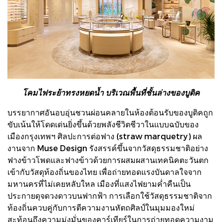
โคมไฟระย้าทรงหยดน้ำ บริเวณพื้นที่ชั้นล่างของบูติค
บรรยากาศอันอบอุ่นชวนผ่อนคลายในห้องต้อนรับของบูติคถูก
ขับเน้นให้โดดเด่นยิ่งขึ้นด้วยพลังชีวิตชีวาในแบบฉบับของ
เมืองกรุงเทพฯ ศิลปะการต่อฟาง (straw marquetry) ผล
งานจาก Muse Design รังสรรค์ขึ้นจากวัสดุธรรมชาติอย่าง
ฟางข้าวโพดและฟางข้าวด้วยการผสมผสานเทคนิคตะวันตก
เข้ากับวัสดุท้องถิ่นของไทย เพื่อถ่ายทอดแรงบันดาลใจจาก
มหานครที่ไม่เคยหลับใหล เมืองที่แสงไฟยามค่ำคืนเป็น
ประกายดุจดวงดาวบนฟากฟ้า การเลือกใช้วัสดุธรรมชาติจาก
ท้องถิ่นควบคู่กับการตีความงานหัตถศิลป์ในมุมมองใหม่
สะท้อนถึงความมุ่งมั่นของคาร์เทียร์ในการถ่ายทอดความงาม