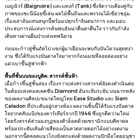
เบญนัวร์ (Baignoire) และแทงก์ (Tank) ซึ่งจัดวางเคียงคู่กับ
ภาพของชะนีน้อยขี้เล่น ผลไม้พื้นถิ่นและพรรณไม้เขียวชอุ่ม
เรื่องเล่าอันแสนสนุกนี้พร้อมปลุกเร้าจินตนาการ และมอบ
ประสบการณ์แห่งการค้นพบอันน่าตื่นตาตื่นใจ ราวกับกำลัง
เดินทางผ่านผืนป่าแห่งเทพนิยาย
ก่อนจะก้าวสู่ชั้นถัดไป แขกผู้มาเยือนจะพบกับบันไดวนสุดสง่า
งาม ซึ่งได้รับแรงบันดาลใจมาจากก้อนเมฆที่ลอยล่องอย่าง
แผ่วเบาขึ้นสู่ฟากฟ้า
พื้นที่ชั้นบนของบูติค: สวรรค์ชั้นฟ้า
เมื่อก้าวขึ้นสู่ชั้นสอง เรื่องราวแห่งสรวงสวรรค์ยังคงดำเนินต่อ
ในห้องแห่งคอลเลคชั่น Diamond อันระยิบระยับ บนฉากหลัง
ของผลงานศิลปะขนาดใหญ่โดย Ease Studio และ Siam
Celadon ที่ประดับอยู่กลางห้อง ผลงานชิ้นนี้ได้รับแรงบันดาล
ใจจากตลับแป้งของคาร์เทียร์จากปี 1946 ซึ่งถูกตีความใหม่
โดยรังสรรค์ส่วนมงกุฎของตัวล็อคด้วยเซรามิกแบบศิลาดล
พร้อมประดับเส้นด้ายสีทองเป็นลวดลายดอกไม้อย่างงดงาม
นอกจากนี้ตลอดแนวโถงยังตกแต่งด้วยผลงานปักมือโดยอนุชา