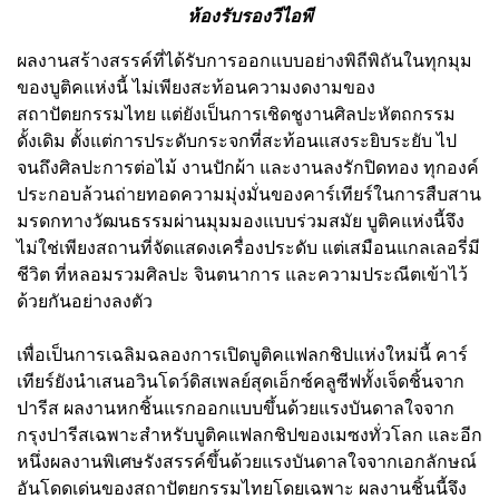
ห้องรับรองวีไอพี
ผลงานสร้างสรรค์ที่ได้รับการออกแบบอย่างพิถีพิถันในทุกมุม
ของบูติคแห่งนี้ ไม่เพียงสะท้อนความงดงามของ
สถาปัตยกรรมไทย แต่ยังเป็นการเชิดชูงานศิลปะหัตถกรรม
ดั้งเดิม ตั้งแต่การประดับกระจกที่สะท้อนแสงระยิบระยับ ไป
จนถึงศิลปะการต่อไม้ งานปักผ้า และงานลงรักปิดทอง ทุกองค์
ประกอบล้วนถ่ายทอดความมุ่งมั่นของคาร์เทียร์ในการสืบสาน
มรดกทางวัฒนธรรมผ่านมุมมองแบบร่วมสมัย บูติคแห่งนี้จึง
ไม่ใช่เพียงสถานที่จัดแสดงเครื่องประดับ แต่เสมือนแกลเลอรี่มี
ชีวิต ที่หลอมรวมศิลปะ จินตนาการ และความประณีตเข้าไว้
ด้วยกันอย่างลงตัว
เพื่อเป็นการเฉลิมฉลองการเปิดบูติคแฟลกชิปแห่งใหม่นี้ คาร์
เทียร์ยังนำเสนอวินโดว์ดิสเพลย์สุดเอ็กซ์คลูซีฟทั้งเจ็ดชิ้นจาก
ปารีส ผลงานหกชิ้นแรกออกแบบขึ้นด้วยแรงบันดาลใจจาก
กรุงปารีสเฉพาะสำหรับบูติคแฟลกชิปของเมซงทั่วโลก และอีก
หนึ่งผลงานพิเศษรังสรรค์ขึ้นด้วยแรงบันดาลใจจากเอกลักษณ์
อันโดดเด่นของสถาปัตยกรรมไทยโดยเฉพาะ ผลงานชิ้นนี้จึง