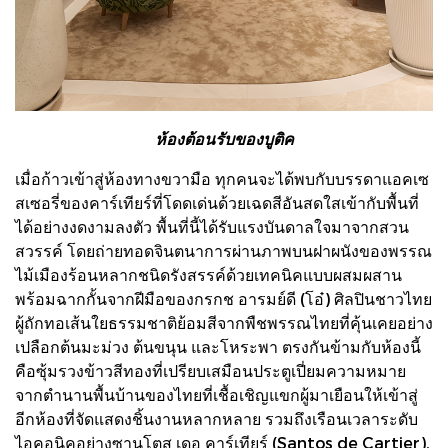
ห้องต้อนรับของบูติค
เมื่อก้าวเข้าสู่ห้องทางขวามือ ทุกคนจะได้พบกับบรรดาแอคเซ
สเซอรี่ของคาร์เทียร์ที่โดดเด่นด้วยเฉดสีอันสดใสเข้ากับพื้นที่
ได้อย่างงดงามลงตัว พื้นที่นี้ได้รับแรงบันดาลใจมาจากสวน
สวรรค์ โดยถ่ายทอดจินตนาการผ่านภาพบนฝาผนังของพรรณ
ไม้เมืองร้อนหลากชนิดรังสรรค์ด้วยเทคนิคแบบผสมผสาน
พร้อมฉากกั้นจากฝีมือของกรกช อารมย์ดี (โอ๋) ศิลปินชาวไทย
ผู้ถักทอเส้นใยธรรมชาติย้อมสีจากพืชพรรณไทยที่คุ้นเคยอย่าง
เปลือกต้นมะม่วง ต้นขนุน และโหระพา ตรงกันข้ามกับห้องนี้
คือซุ้มรวงข้าวสีทองที่เปรียบเสมือนประตูเปี่ยมความหมาย
จากตำนานพื้นบ้านของไทยที่เชื้อเชิญแขกผู้มาเยือนให้เข้าสู่
อีกห้องที่จัดแสดงชิ้นงานหลากหลาย รวมถึงเรือนเวลาระดับ
ไอคอนิคอย่างซานโตส เดอ คาร์เทียร์ (Santos de Cartier),