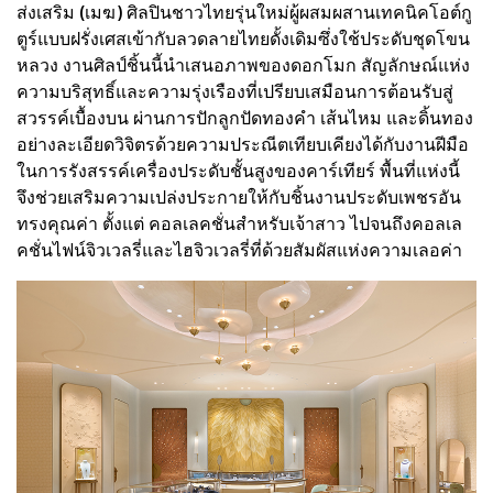
ส่งเสริม (เมฆ) ศิลปินชาวไทยรุ่นใหม่ผู้ผสมผสานเทคนิคโอต์กู
ตูร์แบบฝรั่งเศสเข้ากับลวดลายไทยดั้งเดิมซึ่งใช้ประดับชุดโขน
หลวง งานศิลป์ชิ้นนี้นำเสนอภาพของดอกโมก สัญลักษณ์แห่ง
ความบริสุทธิ์และความรุ่งเรืองที่เปรียบเสมือนการต้อนรับสู่
สวรรค์เบื้องบน ผ่านการปักลูกปัดทองคำ เส้นไหม และดิ้นทอง
อย่างละเอียดวิจิตรด้วยความประณีตเทียบเคียงได้กับงานฝีมือ
ในการรังสรรค์เครื่องประดับชั้นสูงของคาร์เทียร์ พื้นที่แห่งนี้
จึงช่วยเสริมความเปล่งประกายให้กับชิ้นงานประดับเพชรอัน
ทรงคุณค่า ตั้งแต่ คอลเลคชั่นสำหรับเจ้าสาว ไปจนถึงคอลเล
คชั่นไฟน์จิวเวลรี่และไฮจิวเวลรี่ที่ด้วยสัมผัสแห่งความเลอค่า