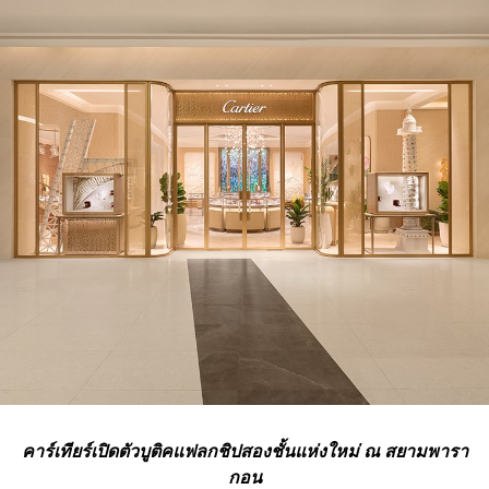
คาร์เทียร์เปิดตัวบูติคแฟลกชิปสองชั้นแห่งใหม่ ณ สยามพารา
กอน