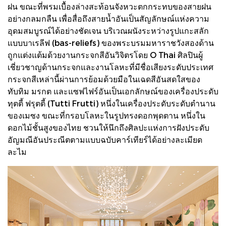
ฝน ขณะที่พรมเบื้องล่างสะท้อนจังหวะตกกระทบของสายฝน
อย่างกลมกลืน เพื่อสื่อถึงสายน้ำอันเป็นสัญลักษณ์แห่งความ
อุดมสมบูรณ์ได้อย่างชัดเจน บริเวณผนังระหว่างรูปแกะสลัก
แบบบาเรลีฟ (bas-reliefs) ของพระบรมมหาราชวังสองด้าน
ถูกแต่งแต้มด้วยงานกระจกสีอันวิจิตรโดย O Thai ศิลปินผู้
เชี่ยวชาญด้านกระจกและงานโลหะที่มีชื่อเสียงระดับประเทศ
กระจกสีเหล่านี้ผ่านการย้อมด้วยมือในเฉดสีอันสดใสของ
ทับทิม มรกต และแซฟไฟร์อันเป็นเอกลักษณ์ของเครื่องประดับ
ทุตตี้ ฟรุตตี้ (Tutti Frutti) หนึ่งในเครื่องประดับระดับตำนาน
ของเมซง ขณะที่กรอบโลหะในรูปทรงดอกพุดตาน หนึ่งใน
ดอกไม้ชั้นสูงของไทย ชวนให้นึกถึงศิลปะแห่งการฝังประดับ
อัญมณีอันประณีตตามแบบฉบับคาร์เทียร์ได้อย่างละเมียด
ละไม