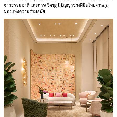
จากธรรมชาติ และการเชิดชูภูมิปัญญาช่างฝีมือไทยผ่านมุม
มองแห่งความร่วมสมัย