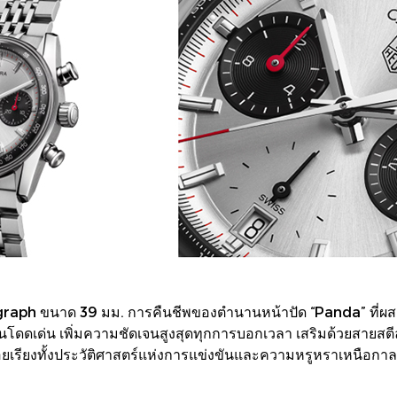
raph ขนาด 39 มม. การคืนชีพของตำนานหน้าปัด “Panda” ที่ผสา
ดำอันโดดเด่น เพิ่มความชัดเจนสูงสุดทุกการบอกเวลา เสริมด้วยสายสต
่ร้อยเรียงทั้งประวัติศาสตร์แห่งการแข่งขันและความหรูหราเหนือกา