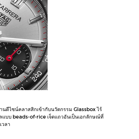
นดีไซน์คลาสสิกเข้ากับนวัตกรรม Glassbox ไร้
ีลแบบ beads-of-rice เจ็ดแถวอันเป็นเอกลักษณ์ที่
ลเวลา