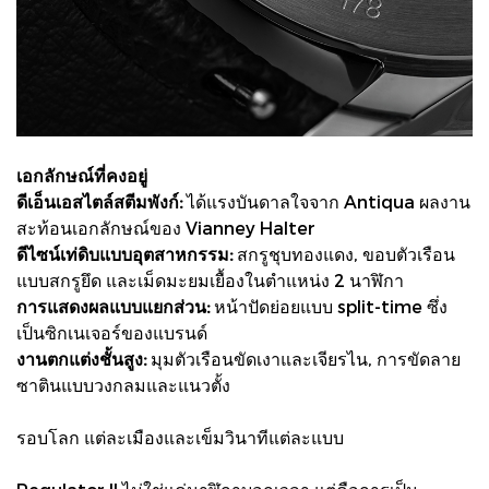
เอกลักษณ์ที่คงอยู่
ดีเอ็นเอสไตล์สตีมพังก์:
ได้แรงบันดาลใจจาก Antiqua ผลงาน
สะท้อนเอกลักษณ์ของ Vianney Halter
ดีไซน์เท่ดิบแบบอุตสาหกรรม:
สกรูชุบทองแดง, ขอบตัวเรือน
แบบสกรูยึด และเม็ดมะยมเยื้องในตำแหน่ง 2 นาฬิกา
การแสดงผลแบบแยกส่วน:
หน้าปัดย่อยแบบ split-time ซึ่ง
เป็นซิกเนเจอร์ของแบรนด์
งานตกแต่งชั้นสูง:
มุมตัวเรือนขัดเงาและเจียรไน, การขัดลาย
ซาตินแบบวงกลมและแนวตั้ง
รอบโลก แต่ละเมืองและเข็มวินาทีแต่ละแบบ