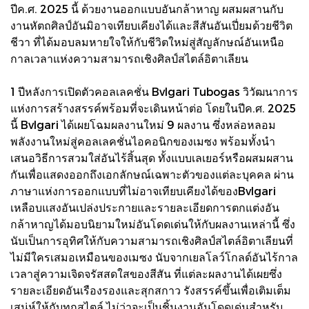
ปีค.ศ. 2025 นี้ ด้วยงานออกแบบอันกล้าหาญ ผสมผสานกับ
งานหัตถศิลป์อันมิอาจเทียบเคียงได้และสีสันอันเปี่ยมด้วยชีวิต
ชีวา ที่ได้มอบลมหายใจให้กับชีวิตใหม่สู่สัญลักษณ์อันเหนือ
กาลเวลาแห่งความสามารถเชิงศิลป์สไตล์อิตาเลียน
1 ปีหลังการเปิดตัวคอลเลคชั่น Bvlgari Tubogas วิวัฒนาการ
แห่งการสร้างสรรค์พร้อมที่จะเดินหน้าต่อ โดยในปีค.ศ. 2025
นี้ Bvlgari ได้เผยโฉมผลงานใหม่ 9 ผลงาน ซึ่งหล่อหลอม
พลังงานใหม่สู่คอลเลคชั่นไอคอนิกของเมซง พร้อมทั้งนำ
เสนอวิธีการสวมใส่อันไร้สิ้นสุด ทั้งแบบเลเยอร์หรือผสมผสาน
กันเพื่อแสดงออกถึงเอกลักษณ์เฉพาะตัวของแต่ละบุคคล ผ่าน
ภาษาแห่งการออกแบบที่ไม่อาจเทียบเคียงได้ของBvlgari
เหลือบแสงอันเปล่งประกายและรายละเอียดการตกแต่งอัน
กล้าหาญได้มอบนิยามใหม่อันโดดเด่นให้กับผลงานเหล่านี้ ซึ่ง
นับเป็นการอุทิศให้กับความสามารถเชิงศิลป์สไตล์อิตาเลียนที่
ไม่มีใครเสมอเหมือนของเมซง นับจากเยลโลว์โกลด์อันไร้กาล
เวลาสู่ความเจิดจรัสสดใสของสีสัน ที่แต่ละผลงานได้เผยซึ่ง
รายละเอียดอันเรืองรองและสุกสกาว รังสรรค์ขึ้นเพื่อเติมเต็ม
เสน่ห์ให้กับทุกสไตล์ ไม่ว่าจะเป็นชิ้นงานอันโดดเด่นสำหรับ