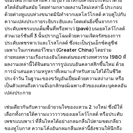
สไตล์อันทันสมัย โดยท่ามกลางผลงานใหม่เหล่านี้ ประกอบ
ด้วยต่างหูแบบห่วงขนาดมินิทำจากเยลโลว์โกลด์ ควบคู่ไปกับ
ความเปล่งประกายระยิบระยับและโดดเด่นยิ่งขึ้นจากการ
ประดับเพชรแบบเต็มพื้นที่หรือพาเว่ (pavé) บนเยลโลว์โกลด์
ส่วนเวอร์ชันที่ 3 นั้นปรากฏโฉมด้วยความเจิดจรัสของการ
ประดับเพชรพาเว่และโรสโกลด์ ซึ่งจะเป็นรุ่นเอ็กซ์คลูซีฟ
เฉพาะในเกรตเตอร์ไชนา (Greater China) โดยร่วม
ถ่ายทอดความเรืองรองอันโดดเด่นของช่วงทศวรรษ 1980 ที่
ผลงานเหล่านี้ได้จินตนาการรูปแบบอันคลาสสิกขึ้นใหม่ ด้วย
การนำเสนอความหรูหราที่เหมาะสำหรับสวมใส่ได้ในชีวิต
ประจำวัน ในฐานะของขวัญอันเปี่ยมด้วยความสง่างาม หรือ
เป็นตัวแทนถึงความมีเอกลักษณ์เฉพาะตัวของแต่ละบุคคลอัน
เปล่งประกาย
เช่นเดียวกันกับความเย้ายวนใจของแหวน 2 วงใหม่ ซึ่งมีให้
เลือกทั้งภายใต้ความแวววาวของเยลโลว์โกลด์ หรือประดับ
เพชรแบบพาเว่ ที่ลื่นไหลได้อย่างกลมกลืนไปตามขดเกลียว
ของทูโบกาส ความโค้งอันกลมกลืนเหล่านี้ยังชวนให้นึกถึง