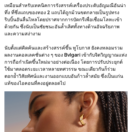
เหมือนสำหรับเทคนิคการรังสรรค์เครื่องประดับอัญมณีอันน่า
ทึ่ง ที่ซึ่งแถบของทอง 2 แถบได้ถูกม้วนขดกลายเป็นรูปทรง
ริบบิ้นอันลื่นไหลโดยปราศจากการบัดกรีเพื่อเชื่อมโลหะเข้า
ด้วยกัน ซึ่งนับเป็นชัยชนะอันล้ำเลิศทั้งทางด้านอัจฉริยภาพ
และความสง่างาม
นับตั้งแต่คิดค้นและสร้างสรรค์ขึ้น ทูโบกาส ยังคงหลอมรวม
ผลงานคอลเลคชั่นต่าง ๆ ของ Bvlgari เข้ากับจิตวิญญาณแห่ง
การถือกำเนิดขึ้นใหม่มาอย่างต่อเนื่อง โดยการปรับประยุกต์
ใช้มาตลอดระยะเวลาหลายทศวรรษ ขณะเดียวกันก็ร่วม
ตอกย้ำวิสัยทัศน์และงานออกแบบอันก้าวล้ำสมัย ซึ่งเป็นแก่น
แท้ของไอคอนที่คงอยู่ตลอดไป