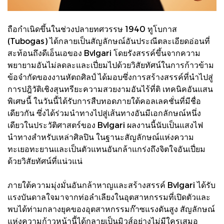
ถือกำเนิดขึ้นในช่วงปลายทศวรรษ 1940 ทูโบกาส
(Tubogas) ได้กลายเป็นสัญลักษณ์อันประณีตละเอียดอ่อนที่
สะท้อนถึงดีเอ็นเอของ Bvlgari โดยรังสรรค์ขึ้นจากความ
พยายามอันไม่ลดละและเปี่ยมไปด้วยวิสัยทัศน์ในการก้าวข้าม
ข้อจำกัดของงานหัตถศิลป์ ได้มอบซึ่งการสร้างสรรค์ที่นำไปสู่
การปฎิวัติเชิงสุนทรียะความสวยงามอันไร้ที่ติ เทคนิคอันแสน
พิเศษนี้ ในวันนี้ได้รับการสืบทอดภายใต้คอลเลคชั่นที่มีชื่อ
เดียวกัน ซึ่งได้ร่วมนำทางไปสู่เส้นทางอันมีเอกลักษณ์หนึ่ง
เดียวในประวัติศาสตร์ของ Bvlgari ผลงานนี้นับเป็นแสงไฟ
นำทางสำหรับเหล่าศิลปิน ในฐานะสัญลักษณ์แห่งความ
ทะเยอทะยานและเป็นตัวแทนอันกล้าแกร่งถึงจิตใจอันเปี่ยม
ด้วยวิสัยทัศน์ที่แน่วแน่
ภายใต้ความมุ่งมั่นอันกล้าหาญและสร้างสรรค์ Bvlgari ได้รับ
แรงบันดาลใจมาจากท่อลำเลียงในอุตสาหกรรมที่เปิดตัวและ
พบได้ท่ามกลางยุคของอุตสาหกรรมก๊าซแรงดันสูง สัญลักษณ์
แห่งความก้าวหน้านี้ได้กลายเป็นมิวส์อย่างไม่มีใครเสมอ