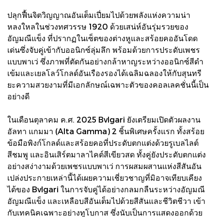
ปลุกฟื้นจิตวิญญาณอันเต็มเปี่ยมไปด้วยพลังแห่งความน่า
หลงใหลในช่วงทศวรรษ 1920 ด้วยเสน่ห์อันรุ่มรวยของ
อัญมณีแข็ง ที่ปรากฏในเซ็ตของต่างหูและสร้อยคออันโดด
เด่นซึ่งจับคู่เข้ากับออนิกซ์ลุ่มลึก พร้อมด้วยการประดับเพชร
แบบพาเว่ ซึ่งภาพที่ตัดกันอย่างกล้าหาญระหว่างออนิกซ์สีดำ
เข้มและเยลโลว์โกลด์อันเรืองรองได้เฉลิมฉลองให้กับสุนทรี
ยะความสวยงามที่มีเอกลักษณ์เฉพาะตัวของคอลเลคชั่นนี้เป็น
อย่างดี
ในเดือนตุลาคม ค.ศ. 2025 Bvlgari ยังเตรียมเปิดตัวผลงาน
อัลทา แกมมา (Alta Gamma) 2 ชิ้นพิเศษครั้งแรก ทั้งสร้อย
ข้อมือพิงก์โกลด์และสร้อยคอที่ประดับตกแต่งด้วยรูเบลไลต์
สีชมพู และอินเสิร์ตมาลาไคต์สีเขียวสด ทั้งคู่ยังประดับตกแต่ง
อย่างสง่างามด้วยเพชรแบบพาเว่ การผสมผสานแห่งสีสันอัน
เปล่งประกายเหล่านี้ได้เผยความเชี่ยวชาญที่มิอาจเทียบเคียง
ได้ของ Bvlgari ในการจับคู่ได้อย่างกลมกลืนระหว่างอัญมณี
อัญมณีแข็ง และเหลือบสีอันเต็มไปด้วยสีสันและชีวิตชีวา เข้า
กับเทคนิคเฉพาะอย่างทูโบกาส ซึ่งนับเป็นการแสดงออกด้วย