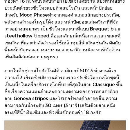
ทองคำ 18 กะรัตประดับลายกิโยเช่เช่นเดียวกัน แบ่งพื้นที่อย่าง
ประณีตด้วยวงชั่วโมงแบบตัวเลขโรมัน และหน้าปัดย่อย
สำหรับ Moon Phaseทำจากทองคำแกะสลักอย่างประณีต,
พลังงานสำรองในรูปโค้ง และ หน้าปัดย่อยแสดงวินาทีที่จัด
วางอย่างสมมาตร เข็มชั่วโมงและนาทีแบบ Breguet blue
steel hollow-tipped คือเอกลักษณ์เหนือกาลเวลา ขณะที่
เข็มวินาทีและกำลังสำรองใช้เหล็กชุบสีน้ำเงินเช่นกัน ตัดกับ
พื้นหน้าปัดทองอย่างสง่างาม สายนาฬิกาหนังจระเข้ขัดด้าน
เพิ่มสัมผัสแห่งความหรูหรา
ภายในคือชุดกลไกอัตโนมัติ คาลิเบอร์ 502.3 ทำงานด้วย
ความถี่ 3 เฮิรตซ์ พลังงานสำรองราว 45 ชั่วโมง กลไกชุดนี้
เป็นหนึ่งในเครื่องจักรกลไกที่บางที่สุดในสาย Classique ขึ้น
ชื่อเรื่องความแม่นยำและความงดงามของการตกแต่งด้วย
ลาย Geneva stripes และโรเตอร์ทองคำลายคลื่น ความ
สามารถกันน้ำระดับ 30 เมตร (3 บาร์) เสริมด้วยสายหนัง
จระเข้สีน้ำเงินเข้มและหัวเข็มขัดทองคำ 18 กะรัต