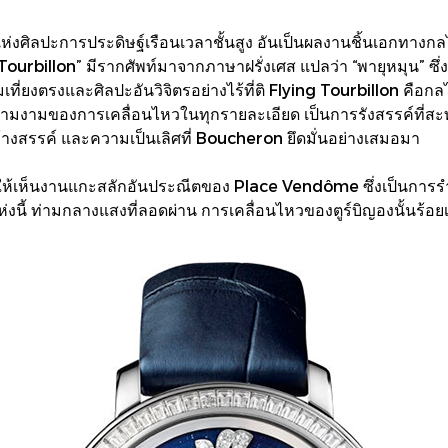
แห่งศิลปะการประดิษฐ์เรือนเวลาชั้นสูง อันเป็นผลงานชิ้นเอกทางก
“Tourbillon” มีรากศัพท์มาจากภาษาฝรั่งเศส แปลว่า “พายุหมุน” ซึ่
เที่ยงตรงและศิลปะอันวิจิตรอย่างไร้ที่ติ Flying Tourbillon คือ
ความงามของการเคลื่อนไหวในทุกรายละเอียด เป็นการรังสรรค์ที่สะ
งสรรค์ และความเป็นเลิศที่ Boucheron ยึดมั่นอย่างเสมอมา
ยให้เห็นงานแกะสลักอันประณีตของ Place Vendôme ซึ่งเป็นการร
่งนี้ ท่ามกลางแสงที่ลอดผ่าน การเคลื่อนไหวของตูร์บิญองนั้นร้