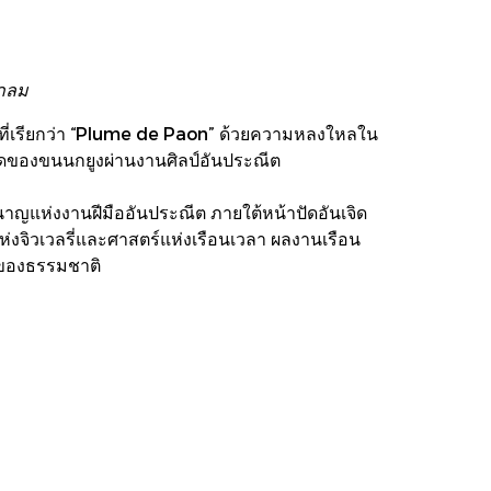
งกลม
อที่เรียกว่า “Plume de Paon” ด้วยความหลงใหลใน
ยดของขนนกยูงผ่านงานศิลป์อันประณีต
แห่งงานฝีมืออันประณีต ภายใต้หน้าปัดอันเจิด
่งจิวเวลรี่และศาสตร์แห่งเรือนเวลา ผลงานเรือน
มของธรรมชาติ