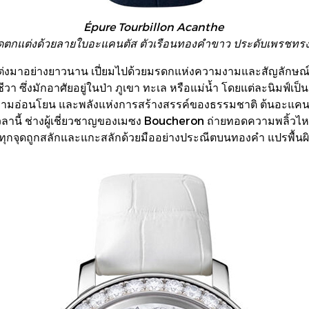
Épure Tourbillon Acanthe
ัดตกแต่งด้วยลายใบอะแคนตัส ตัวเรือนทองคำขาว ประดับเพรชทรง
งมาอย่างยาวนาน เปี่ยมไปด้วยมรดกแห่งความงามและสัญลักษณ์อันลึก
ชีวา ซึ่งมักอาศัยอยู่ในป่า ภูเขา ทะเล หรือแม่น้ำ โดยแต่ละนิมฟ
 ความอ่อนโยน และพลังแห่งการสร้างสรรค์ของธรรมชาติ ต้นอะแคนต
เวลานี้ ช่างผู้เชี่ยวชาญของเมซง Boucheron ถ่ายทอดความพลิ้
กจุดถูกสลักและแกะสลักด้วยมืออย่างประณีตบนทองคำ แปรพื้นผิวใ