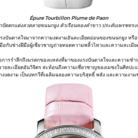
Épure Tourbillon Plume de Paon
าปัดตกแต่งลวดลายขนนกยูง ตัวเรือนทองคำขาว ประดับเพรชทร
้รับแรงบันดาลใจมาจากความงดงามอันละเอียดอ่อนของขนนกยูง หรื
ือกับช่างฝีมือผู้เชี่ยวชาญถ่ายทอดความพลิ้วไหวและความละเมี
ือการรำลึกถึงมรดกของแหล่งที่มาของแรงบันดาลใจและความชำนาญ
รายละเอียดอันวิจิตร สะท้อนถึงความเชี่ยวชาญของเมซงในศิลปะแห
างงดงาม เป็นบทกวีที่เฉลิมฉลองความบริสุทธิ์ พลัง และความงา