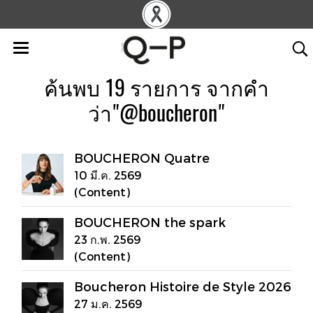
ค้นพบ 19 รายการ จากคำ
ว่า"@boucheron"
BOUCHERON Quatre
10 มี.ค. 2569
(Content)
BOUCHERON the spark
23 ก.พ. 2569
(Content)
Boucheron Histoire de Style 2026
27 ม.ค. 2569