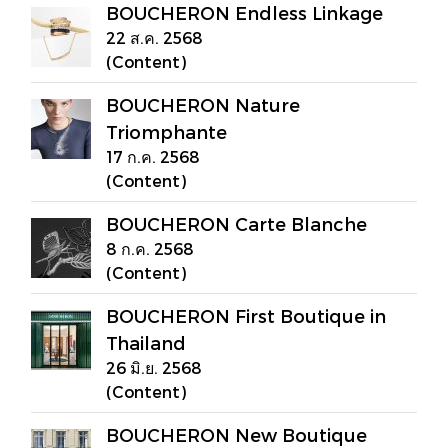
BOUCHERON Endless Linkage
22 ส.ค. 2568
(Content)
BOUCHERON Nature
Triomphante
17 ก.ค. 2568
(Content)
BOUCHERON Carte Blanche
8 ก.ค. 2568
(Content)
BOUCHERON First Boutique in
Thailand
26 มิ.ย. 2568
(Content)
BOUCHERON New Boutique