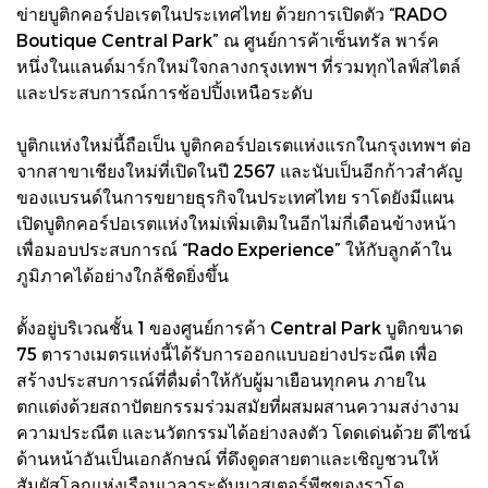
ข่ายบูติกคอร์ปอเรตในประเทศไทย ด้วยการเปิดตัว “RADO
Boutique Central Park” ณ ศูนย์การค้าเซ็นทรัล พาร์ค
หนึ่งในแลนด์มาร์กใหม่ใจกลางกรุงเทพฯ ที่รวมทุกไลฟ์สไตล์
และประสบการณ์การช้อปปิ้งเหนือระดับ
บูติกแห่งใหม่นี้ถือเป็น บูติกคอร์ปอเรตแห่งแรกในกรุงเทพฯ ต่อ
จากสาขาเชียงใหม่ที่เปิดในปี 2567 และนับเป็นอีกก้าวสำคัญ
ของแบรนด์ในการขยายธุรกิจในประเทศไทย ราโดยังมีแผน
เปิดบูติกคอร์ปอเรตแห่งใหม่เพิ่มเติมในอีกไม่กี่เดือนข้างหน้า
เพื่อมอบประสบการณ์ “Rado Experience” ให้กับลูกค้าใน
ภูมิภาคได้อย่างใกล้ชิดยิ่งขึ้น
ตั้งอยู่บริเวณชั้น 1 ของศูนย์การค้า Central Park บูติกขนาด
75 ตารางเมตรแห่งนี้ได้รับการออกแบบอย่างประณีต เพื่อ
สร้างประสบการณ์ที่ดื่มด่ำให้กับผู้มาเยือนทุกคน ภายใน
ตกแต่งด้วยสถาปัตยกรรมร่วมสมัยที่ผสมผสานความสง่างาม
ความประณีต และนวัตกรรมได้อย่างลงตัว โดดเด่นด้วย ดีไซน์
ด้านหน้าอันเป็นเอกลักษณ์ ที่ดึงดูดสายตาและเชิญชวนให้
สัมผัสโลกแห่งเรือนเวลาระดับมาสเตอร์พีซของราโด