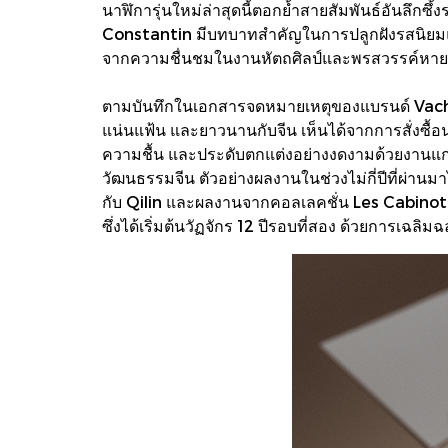
นาฬิการุ่นใหม่ล่าสุดนี้ตอกย้ำสายสัมพันธ์อันลึก
Constantin มีบทบาทสำคัญในการปลูกฝังรสนิยมแห่ง
จากความชื่นชมในงานหัตถศิลป์และพรสวรรค์หายาก เ
ตามบันทึกในเอกสารจดหมายเหตุของแบรนด์ Vachero
แน่นแฟ้น และยาวนานกับจีน เห็นได้จากการสั่งซื้
ความชื้น และประดับตกแต่งอย่างงดงามด้วยงานแกะ
วัฒนธรรมจีน ตัวอย่างผลงานในช่วงไม่กี่ปีที่ผ่านม
กับ Qilin และผลงานจากคอลเลคชั่น Les Cabinoti
ซึ่งได้เริ่มต้นวัฏจักร 12 ปีรอบที่สอง ด้วยการเฉลิมฉล