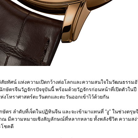
วิสัยทัศน์ แห่งความเปิดกว้างต่อโลกและความสนใจในวัฒนธรรมอันลึ
กษัตรจีนวัฏจักรปัจจุบันนี้ พร้อมด้วยวัฏจักรก่อนหน้าที่เปิดตัว
ห่งโหราศาสตร์ตะวันตกและตะวันออกเข้าไว้ด้วยกัน
นนักษัตร ลำดับที่เจ็ดในปฏิทินจีน และจะเข้ามาแทนที่ “งู” ในช่วงตรุษ
มีความหมายเชิงสัญลักษณ์ที่หลากหลาย ทั้งพลังชีวิต ความสง่
ะโชคดี