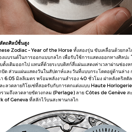
ตถศิลป์ชั้นสูง
e Zodiac – Year of the Horse ทั้งสองรุ่น ขับเคลื่อนด้วยกลไ
องแบรนด์ในการออกแบบกลไก เพื่อรับใช้การแสดงออกทางศิลปะ โดย
ดั้งเดิมออกไป แทนที่ด้วยระบบดิสก์สี่แผ่นแสดงค่าเวลาผ่านช่อง
าปัด ส่วนแผ่นแสดงวันในสัปดาห์และวันที่แบบกระโดดอยู่ด้านล่าง
า 6.05 มิลลิเมตร พร้อมพลังงานสำรอง 40 ชั่วโมง ฝาหลังคริสตั
ละลวดลายกิโยเช่ที่สอดรับกับการตกแต่งแบบ Haute Horlogeri
รวมถึงลวดลายขัดวงกลม (Perlage) ลาย Côtes de Genève สะ
rk of Geneva ที่สลักไว้บนสะพานกลไก