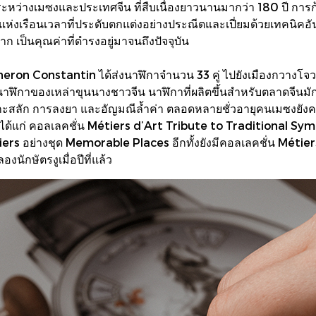
ซึ้งระหว่างเมซงและประเทศจีน ที่สืบเนื่องยาวนานมากว่า 180 ปี ก
เรือนเวลาที่ประดับตกแต่งอย่างประณีตและเปี่ยมด้วยเทคนิคอันล้
ป็นคุณค่าที่ดำรงอยู่มาจนถึงปัจจุบัน
n Constantin ได้ส่งนาฬิกาจำนวน 33 คู่ ไปยังเมืองกวางโจวในป
อนาฬิกาของเหล่าขุนนางชาวจีน นาฬิกาที่ผลิตขึ้นสำหรับตลาดจีนม
สลัก การลงยา และอัญมณีล้ำค่า ตลอดหลายชั่วอายุคนเมซงยังคงส
าได้แก่ คอลเลคชั่น Métiers d’Art Tribute to Traditional Symb
ers อย่างชุด Memorable Places อีกทั้งยังมีคอลเลคชั่น Méti
องนักษัตรงูเมื่อปีที่แล้ว