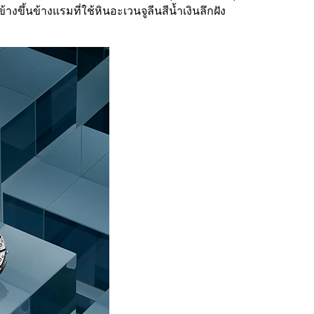
งขึ้นข้างแรมที่ใช้หินอะเวนจูลีนสีน้ำเงินลึกฝัง