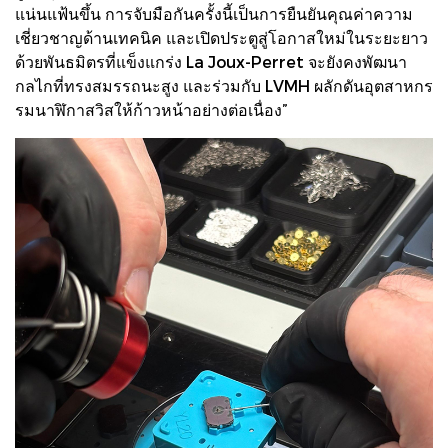
แน่นแฟ้นขึ้น การจับมือกันครั้งนี้เป็นการยืนยันคุณค่าความ
เชี่ยวชาญด้านเทคนิค และเปิดประตูสู่โอกาสใหม่ในระยะยาว
ด้วยพันธมิตรที่แข็งแกร่ง La Joux-Perret จะยังคงพัฒนา
กลไกที่ทรงสมรรถนะสูง และร่วมกับ LVMH ผลักดันอุตสาหกร
รมนาฬิกาสวิสให้ก้าวหน้าอย่างต่อเนื่อง”