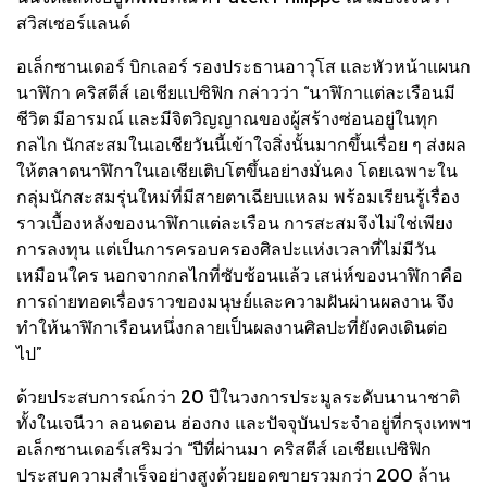
สวิสเซอร์แลนด์
อเล็กซานเดอร์ บิกเลอร์ รองประธานอาวุโส และหัวหน้าแผนก
นาฬิกา คริสตีส์ เอเชียแปซิฟิก กล่าวว่า “นาฬิกาแต่ละเรือนมี
ชีวิต มีอารมณ์ และมีจิตวิญญาณของผู้สร้างซ่อนอยู่ในทุก
กลไก นักสะสมในเอเชียวันนี้เข้าใจสิ่งนั้นมากขึ้นเรื่อย ๆ ส่งผล
ให้ตลาดนาฬิกาในเอเชียเติบโตขึ้นอย่างมั่นคง โดยเฉพาะใน
กลุ่มนักสะสมรุ่นใหม่ที่มีสายตาเฉียบแหลม พร้อมเรียนรู้เรื่อง
ราวเบื้องหลังของนาฬิกาแต่ละเรือน การสะสมจึงไม่ใช่เพียง
การลงทุน แต่เป็นการครอบครองศิลปะแห่งเวลาที่ไม่มีวัน
เหมือนใคร นอกจากกลไกที่ซับซ้อนแล้ว เสน่ห์ของนาฬิกาคือ
การถ่ายทอดเรื่องราวของมนุษย์และความฝันผ่านผลงาน จึง
ทำให้นาฬิกาเรือนหนึ่งกลายเป็นผลงานศิลปะที่ยังคงเดินต่อ
ไป”
ด้วยประสบการณ์กว่า 20 ปีในวงการประมูลระดับนานาชาติ
ทั้งในเจนีวา ลอนดอน ฮ่องกง และปัจจุบันประจำอยู่ที่กรุงเทพฯ
อเล็กซานเดอร์เสริมว่า “ปีที่ผ่านมา คริสตีส์ เอเชียแปซิฟิก
ประสบความสำเร็จอย่างสูงด้วยยอดขายรวมกว่า 200 ล้าน