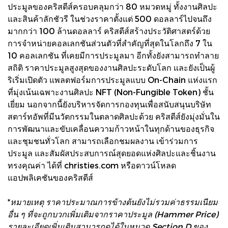
ประมูลของคริสตีส์ครอบคลุมกว่า 80 หมวดหมู่ ทั้งงานศิลปะ
และสินค้าลักชัวรี ในช่วงราคาตั้งแต่ 500 ดอลลาร์ไปจนถึง
มากกว่า 100 ล้านดอลลาร์ คริสตีส์สร้างประวัติศาสตร์ด้วย
การจำหน่ายคอลเลกชันส่วนตัวที่สำคัญที่สุดในโลกถึง 7 ใน
10 คอลเลกชัน ที่เคยมีการประมูลมา อีกทั้งยังสามารถทำลาย
สถิติ ราคาประมูลสูงสุดของงานศิลปะระดับโลก และยังเป็นผู้
ริเริ่มเปิดตัว แพลตฟอร์มการประมูลแบบ On-Chain แห่งแรก
ที่มุ่งเน้นเฉพาะงานศิลปะ NFT (Non-Fungible Token) ชั้น
เยี่ยม นอกจากนี้ยังบริหารจัดการกองทุนเพื่อสนับสนุนบริษัท
สตาร์ทอัพที่มีนวัตกรรมในตลาดศิลปะด้วย คริสตีส์ยังมุ่งมั่นใน
การพัฒนาและขับเคลื่อนความก้าวหน้าในทุกด้านของธุรกิจ
และชุมชนทั่วโลก สามารถเลือกชมผลงาน เข้าร่วมการ
ประมูล และสัมผัสประสบการณ์สุดยอดแห่งศิลปะและชิ้นงาน
ทรงคุณค่า ได้ที่ christies.com หรือดาวน์โหลด
แอปพลิเคชันของคริสตีส์
*
หมายเหตุ ราคาประมาณการข้างต้นยังไม่รวมค่าธรรมเนียม
อื่น ๆ ที่จะถูกบวกเพิ่มเติมจากราคาประมูล (Hammer Price)
รายละเอียดเพิ่มเติมสามารถดูได้ในหมวด Section D ของ