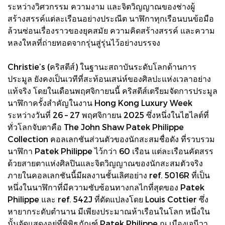
ระหว่างวิศวกรรม ความงาม และจิตวิญญาณของช่างผู้
สร้างสรรค์แต่ละเรือนอย่างประณีต นาฬิกาทุกเรือนบนข้อมือ
ล้วนซ่อนเรื่องราวของยุคสมัย ความคิดสร้างสรรค์ และความ
หลงใหลที่ถ่ายทอดจากรุ่นสู่รุ่นไว้อย่างบรรจง
Christie’s (คริสตีส์) ในฐานะสถาบันระดับโลกด้านการ
ประมูล ยังคงเป็นเวทีที่สะท้อนเสน่ห์ของศิลปะแห่งเวลาอย่าง
แท้จริง โดยในเดือนพฤศจิกายนนี้ คริสตีส์เตรียมจัดการประมูล
นาฬิกาครั้งสำคัญในงาน Hong Kong Luxury Week
ระหว่างวันที่ 26 – 27 พฤศจิกายน 2025 ซึ่งหนึ่งในไฮไลต์ที่
ทั่วโลกจับตาคือ The John Shaw Patek Philippe
Collection คอลเลกชันส่วนตัวของนักสะสมชื่อดัง ที่รวบรวม
นาฬิกา Patek Philippe ไว้กว่า 60 เรือน แต่ละเรือนคัดสรร
ด้วยสายตาแห่งศิลปินและจิตวิญญาณของนักสะสมตัวจริง
ภายในคอลเลกชันนี้มีผลงานชั้นเลิศอย่าง ref. 5016R ที่เป็น
หนึ่งในนาฬิกาที่มีความซับซ้อนทางกลไกที่สุดของ Patek
Philippe และ ref. 542J ที่ดัดแปลงโดย Louis Cottier ซึ่ง
หายากระดับตำนาน มีเพียงประมาณห้าเรือนในโลก หนึ่งใน
นั้นจัดแสดงอยู่ที่พิพิธภัณฑ์ Patek Philippe ณ เมืองเจนีวา