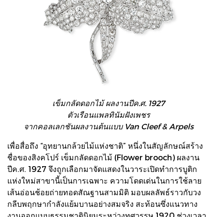
เข็มกลัดดอกไม้ ผลงานปีค.ศ. 1927
ตัวเรือนแพลทินัมฝังเพชร
จากคอลเลกชันผลงานต้นแบบ Van Cleef & Arpels
เพื่อสื่อถึง “อุทยานกล้วยไม้แห่งชาติ” หนึ่งในสัญลักษณ์สร้าง
ชื่อของสิงคโปร์ เข็มกลัดดอกไม้ (Flower brooch) ผลงาน
ปีค.ศ. 1927 จึงถูกเลือกมาจัดแสดงในวาระเปิดทำการบูติก
แห่งใหม่สาขานี้เป็นการเฉพาะ ความโดดเด่นในการใช้ลาย
เส้นอ่อนช้อยถ่ายทอดสัณฐานสามมิติ มอบผลลัพธ์ราวกับวง
กลีบพฤกษากำลังแย้มบานอย่างสมจริง สะท้อนซึ่งแนวทาง
งานออกแบบธรรมชาตินิยมระหว่างทศวรรษ 1920 ช่วงเวลา