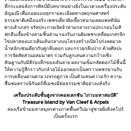
ที่กระแสอลังการศิลป์มีบทบาทอย่างยิ่งในแวดวงเครื่องประดับ
อัญมณี เพื่อถอดแบบทุกรายละเอียดทางพฤกษศาสตร์
ธรรมชาติเสมือนจริง เพชรเดี่ยวฝังเขี้ยวหนามเตยแพลทินัม
ต่างเส้าเกสร จรัสประกายเจิดจ้าท่ามกลางงานประกอบโมทิ
ฟกลีบเลี้ยงข้างสามชิ้นส่วน รองรับงานฝังเพชรเหลี่ยมเกสรจิก
ไข่ปลาสองแถวเดินเส้นกลางบนโครงสร้างเปิดโปร่งลดมวล
น้ำหนักเช่นเดียวกับคู่กลีบดอก และกรวยกลีบปาก ด้วยศิลปะ
การจัดสัดส่วนอสมมาตร ร่วมกับลูกเล่นความกว้างเชิง
สัณฐานกับมิติร่องลึกของเส้นลาย ผลงานเข็มกลัดดอกไม้ชิ้นนี้
ให้ความรู้สึกราวกับกล้วยไม้ออกดอกเป็นพราวเพชรขานรับ
การเคลื่อนผ่านตามวงจรฤดูกาล เป็นตัวแทนความรัก ความ
ชื่นชมตราบนิรันดร์ที่เมซงมีต่อธรรมชาติอย่างแท้จริง
เครื่องประดับชั้นสูงจากคอลเลกชัน “เกาะมหาสมบัติ”
Treasure Island by Van Cleef & Arpels
ล่องเรือข้ามมหาสมุทรต่างภาคพื้นทวีปมาสู่ชายฝั่งสิงคโปร์
เป็นครั้งแรก