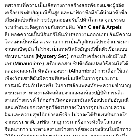
ทศวรรษที่ความเป็นเลิศทางการสร้างสรรค์ของเมซงผู้ผลิต
เครื่องประดับอัญมณีชั้นสูง และนาฬิกาข้อมือได้นำมาซึ่งชื่อ
เสียงอันเป็นที่กล่าวขวัญและยอมรับไปทั่วโลก ณ จุดบรรจบ
ระหว่างประดิษฐกรรมกับความฝัน Van Cleef & Arpels
สืบทอดความเป็นนิรันดร์ให้แก่บรรดางานออกแบบ อันมีความ
โดดเด่นเป็นหนึ่ง ควรค่าแก่การเป็นสัญลักษณ์ประจำเมซงมา
จวบจนปัจจุบัน ไม่ว่าจะเป็นเทคนิคฝังอัญมณีขึ้นตัวเรือนแบบ
ซ่อนหนามเตย (Mystery Set), กระเป๋าเครื่องประดับมิโนดิ
เอร (Minaudière), สร้อยคอสายซิปซึ่งดัดแปลงวิธีสวมใส่ได้
ตลอดจนแผ่นโมทิฟอัลลองบรา (Alhambra) การเลือกใช้แต่
เพียงรัตนชาติอันมีความพิเศษเป็นเลิศในการจุดประกาย
อารมณ์ ร่วมกับไหวพริบในการพลิกแพลงทักษะความชำนาญ
แขนงต่างๆ ทางงานหัตถศิลปจากแผนกห้องปฏิบัติการผลิต
งานสร้างสรรค์ ได้ก่อกำเนิดคอลเลกชันเครื่องประดับอัญมณี
และเครื่องบอกเวลาสุดวิจิตรบรรจงในการจุดประกายความ
ฝัน และความสุขได้อย่างแท้จริง ไม่ว่าจะได้รับแรงบันดาลใจ
จากธรรมชาติ, แฟชัน, นาฏกรรม หรือกระทั่งในโลกแห่ง
จินตนาการ บรรดาผลงานสร้างสรรค์ของเมซงล้วนใบเบิกทาง