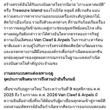
สร้างสรรค์อันได้รับแรงบันดาลใจจากนิยาย “เกาะมหาสมบัติ”
หรือ Treasure Island ของโรเบิร์ต หลุยส์ สตีเวนสัน มอบ
ความตระการตาจากงานออกแบบเครื่องประดับรูปดอกไม้,
สัตว์ป่าเมืองร้อน รวมถึงตัวละครต่างๆ ที่ร่วมกันร้อยเรียงเรื่อง
ราวการผจญภัยข้ามทะเลสู่เกาะซ่อนขุมทรัพย์แดนไกล เส้น
ทางผจญภัยดังกล่าว หาได้ต่างอันใดจากครรลองภารกิจสู่
ความเป็นเลิศของ Van Cleef & Arpels ในการเสาะหารัตน
ชาติเลอค่า ควบคู่ไปกับการรังสรรค์หัตถศิลป์ต่างวัฒนธรรม
และมรดกทางงานฝีมือขององค์กรเพื่อก่อกำเนิดคอลเลกชัน
ยกย่องคุณค่าของสุดยอดวรรณกรรมในฐานะแหล่งกำเนิด
แรงบันดาลใจสำคัญประจำเมซง
งานออกแบบตกแต่งเฉพาะฤดู
จุดประกายจินตนาการถึงสวนป่าอันรื่นรมย์
เพื่อขานรับฤดูกาลใหม่ ในระหว่างวันที่ 9 พฤศจิกายน ค.ศ.
2025 ถึง 1 มกราคม ค.ศ. 2026 Van Cleef & Arpels มี
ความยินดีอย่างยิ่งที่จะได้ต้อนรับผู้มาเยือนทุกคนเข้าสู่ภาพมิติ
แห่งสวนมหัศจรรย์อันถือกำเนิดจากศิลปะการออกแบบตกแต่ง