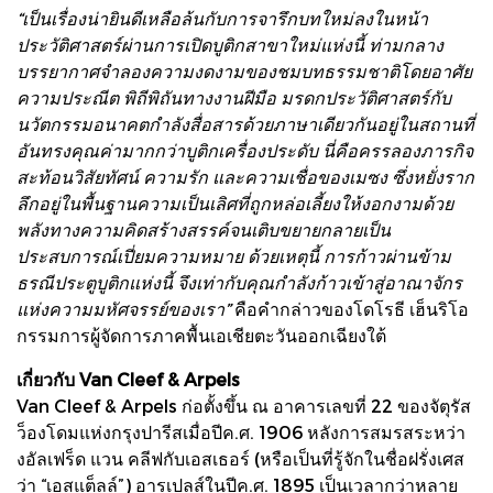
“เป็นเรื่องน่ายินดีเหลือล้นกับการจารึกบทใหม่ลงในหน้า
ประวัติศาสตร์ผ่านการเปิดบูติกสาขาใหม่แห่งนี้ ท่ามกลาง
บรรยากาศจำลองความงดงามของชมบทธรรมชาติโดยอาศัย
ความประณีต พิถีพิถันทางงานฝีมือ มรดกประวัติศาสตร์กับ
นวัตกรรมอนาคตกำลังสื่อสารด้วยภาษาเดียวกันอยู่ในสถานที่
อันทรงคุณค่ามากกว่าบูติกเครื่องประดับ นี่คือครรลองภารกิจ
สะท้อนวิสัยทัศน์ ความรัก และความเชื่อของเมซง ซึ่งหยั่งราก
ลึกอยู่ในพื้นฐานความเป็นเลิศที่ถูกหล่อเลี้ยงให้งอกงามด้วย
พลังทางความคิดสร้างสรรค์จนเติบขยายกลายเป็น
ประสบการณ์เปี่ยมความหมาย ด้วยเหตุนี้ การก้าวผ่านข้าม
ธรณีประตูบูติกแห่งนี้ จึงเท่ากับคุณกำลังก้าวเข้าสู่อาณาจักร
แห่งความมหัศจรรย์ของเรา”
คือคำกล่าวของโดโรธี เฮ็นริโอ
กรรมการผู้จัดการภาคพื้นเอเชียตะวันออกเฉียงใต้
เกี่ยวกับ Van Cleef & Arpels
Van Cleef & Arpels ก่อตั้งขึ้น ณ อาคารเลขที่ 22 ของจัตุรัส
ว็องโดมแห่งกรุงปารีสเมื่อปีค.ศ. 1906 หลังการสมรสระหว่า
งอัลเฟร็ด แวน คลีฟกับเอสเธอร์ (หรือเป็นที่รู้จักในชื่อฝรั่งเศส
ว่า “เอสแต็ลล์”) อารเปลส์ในปีค.ศ. 1895 เป็นเวลากว่าหลาย