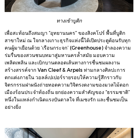
ทางเข้าบูติก
เพื่อสะท้อนถึงสมญา “อุทยานนคร” ของสิงคโปร์ พื้นที่บูติก
สาขาใหม่ ณ ใจกลางเกาะธุรกิจแห่งนี้ได้เปิดประตูต้อนรับทุก
คนผู้มาเยือนด้วย ‘เรือนกระจก’ (Greenhouse) จำลองความ
ร่มรื่นของสวนชนบทมาสู่มหานครล้ำสมัย มอบความ
เพลิดเพลิน และเบิกบานตลอดเส้นทางการชื่นชมผลงาน
สร้างสรรค์จาก Van Cleef & Arpels ท่ามกลางศิลปะการ
ตกแต่งภายใน วอลล์เปเปอร์รายรอบให้ความรู้สึกราวกับ
จิตรกรรมฝาผนังถ่ายทอดความวิจิตรงดงามของมวลไม้ดอก
เมืองร้อนประจำท้องถิ่น ยกย่องความสำคัญของ “ธรรมชาติ”
หนึ่งในแหล่งกำเนิดแรงบันดาลใจ ที่เมซงรัก และชื่นชมเป็น
อย่างยิ่ง