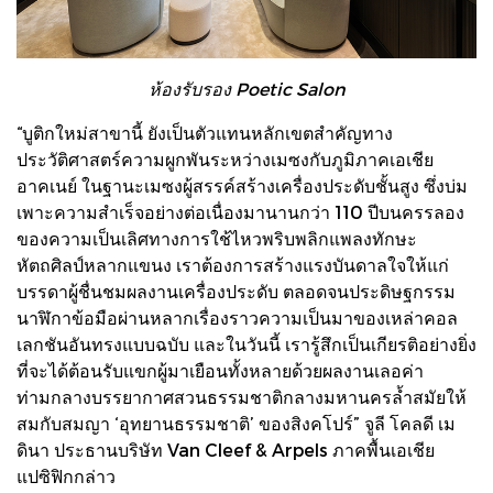
ห้องรับรอง Poetic Salon
“บูติกใหม่สาขานี้ ยังเป็นตัวแทนหลักเขตสำคัญทาง
ประวัติศาสตร์ความผูกพันระหว่างเมซงกับภูมิภาคเอเชีย
อาคเนย์ ในฐานะเมซงผู้สรรค์สร้างเครื่องประดับชั้นสูง ซึ่งบ่ม
เพาะความสำเร็จอย่างต่อเนื่องมานานกว่า 110 ปีบนครรลอง
ของความเป็นเลิศทางการใช้ไหวพริบพลิกแพลงทักษะ
หัตถศิลป์หลากแขนง เราต้องการสร้างแรงบันดาลใจให้แก่
บรรดาผู้ชื่นชมผลงานเครื่องประดับ ตลอดจนประดิษฐกรรม
นาฬิกาข้อมือผ่านหลากเรื่องราวความเป็นมาของเหล่าคอล
เลกชันอันทรงแบบฉบับ และในวันนี้ เรารู้สึกเป็นเกียรติอย่างยิ่ง
ที่จะได้ต้อนรับแขกผู้มาเยือนทั้งหลายด้วยผลงานเลอค่า
ท่ามกลางบรรยากาศสวนธรรมชาติกลางมหานครล้ำสมัยให้
สมกับสมญา ‘อุทยานธรรมชาติ’ ของสิงคโปร์” จูลี โคลดี เม
ดินา ประธานบริษัท Van Cleef & Arpels ภาคพื้นเอเชีย
แปซิฟิกกล่าว