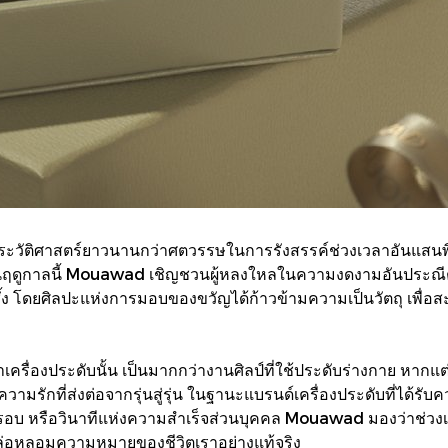
ประวัติศาสตร์ยาวนานกว่าศตวรรษในการรังสรรค์ช่วงเวลาอันแสน
ฤดูกาลนี้ Mouawad เชิญชวนผู้หลงใหลในความงดงามอันประณีตสั
้ง โดยศิลปะแห่งการมอบของขวัญได้ก้าวข้ามความเป็นวัตถุ เพื่อ
รื่องประดับนั้น เป็นมากกว่างานศิลป์ที่ใช้ประดับร่างกาย หากแต่
ความรักที่ส่งต่อจากรุ่นสู่รุ่น ในฐานะแบรนด์เครื่องประดับที่ได้ร
รอบ หรือวินาทีแห่งความสำเร็จส่วนบุคคล Mouawad มองว่าช่วงเท
่หล่อหลอมความหมายของชีวิตเราอย่างแท้จริง