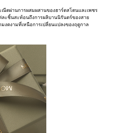
ประณีตผ่านการผสมผสานของฮาร์ดสโตนและเพชร
่ละชิ้นสะท้อนถึงการผลิบานนิรันดร์ของสาย
ความงดงามที่เหนือการเปลี่ยนแปลงของฤดูกาล