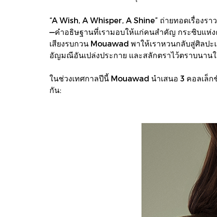
“A Wish, A Whisper, A Shine” ถ่ายทอดเรื่องราวผ
—คำอธิษฐานที่เรามอบให้แก่คนสำคัญ กระซิบแห่งคว
เสียงรบกวน Mouawad พาให้เราหวนกลับสู่ศิลปะแห่งกา
อัญมณีอันเปล่งประกาย และสลักตราไว้ตราบนานใ
ในช่วงเทศกาลปีนี้ Mouawad นำเสนอ 3 คอลเล็กชั
กัน: