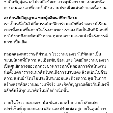
ซาตินที่ดูนุ่มนวลไปจนถึงขัดเงาวาวดุจผิวกระจก เป็นเทคนิค
การเล่นแสงเงาที่ตอกย้ําถึงความประณีตแม่นยําของเนื้องาน
สะท้อนจิตวิญญาณ ของผู้ผลิตนาฬิกาอิสระ
เราเป็นหนึ่งในไม่กี่แบรนด์นาฬิการ่วมสมัยที่สร้างสรรค์เรือน
เวลาทั้งหมดขึ้นภายในโรงงานของเราเอง ถือเป็นสิทธิพิเศษที่
หาได้ยากซึ่งสะท้อนถึงความทุ่มเท ความแน่วแน่ เพื่อรังสรรค์
ความเป็นเลิศ
ตลอดสองทศวรรษที่ผ่านมา โรงงานของเราได้พัฒนาเป็น
ระบบนิเวศที่มีความละเอียดซับซ้อน และ โดยมีผลงานของเรา
เป็นศูนย์กลางของทุกกระบวนการทุกขั้นตอนการดําเนินงาน
นับตั้งแต่การวางแนวคิดไปจนถึงการปรับแต่ง ล้วนเป็นไปด้วย
ความแม่นยําโดยไม่ประนีประนอมและด้วยความสุข ในการ
สร้างสรรค์ผลงานอย่างแท้จริง และจิตวิญญาณเดียวกันนี้เองที่
ผลักดันให้ทุกแนวคิดใหม่ถือกําเนิดขึ้น
ภายในโรงงานของเรานั้น ชิ้นส่วนกลไกกว่าเก้าสิบแปด
เปอร์เซ็นต์ ถูกออกแบบ ผลิต และปรับแต่ง อยู่ภายในศูนย์การ