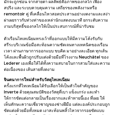
มักจะถูกซ่อน จากสายตา ผลลัพธ์คือภาพของกลไก เฟือง
สปริง และระบบควบคุมความ เสถียรของพลังงานหรือ
remontoir คู่ ที่เคลื่อนไหวสอดประสานอย่างงดงามและสง่า
ผ่าเผยราวกับท่วงท่าของเหล่านักแสดงบนเวที ยกระดับความ
งามบริสุทธิ์ของกลไกให้เป็นประสบการณ์ที่น่ารับชม
ตัวเรือนไทเทเนียมทรงเว้าที่ออกแบบให้มีความโค้งรับกับ
สรีระบริเวณข้อมือสะท้อนความชัดเจนทางเทคนิคของเรือน
เวลา ผ่านภาษาการออกแบบ ขบคิด มาอย่างละเอียด ทุกเส้น
โค้งและพื้นผิวถูกปรับแต่งด้วยมือที่โรงงาน Neuchâtel ของ
Lederer เองเพื่อให้ได้ทั้งความสบายในการสวมใส่และความ
ต่อเนื่องของ เส้นสายที่งดงาม
จินตนาการใหม่สําหรับวัสดุไทเทเนียม
ครั้งแรกที่ไทเทเนียมได้รับเลือกให้เป็นหัวใจสําคัญของ
Inverte ด้วยคุณสมบัติของวัสดุที่เบา แข็งแกร่ง และทํา
ให้การขัดแต่งกลายเป็นเรื่องยากและท้าทายนี้เอง ที่เผย ให้
เห็นทักษะความเชี่ยวชาญของช่างฝีมือ แต่ละองค์ประกอบถูก
ขัดแต่งด้วยมือทั้งหมด เงาสะท้อนพลิ้วไหวจากรอยขัดแบบ