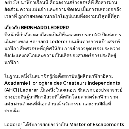
อย่างไร นาฬิกาเรือนนี้ คือผลงานสร้างสรรค์ที่ สื่อสารผ่าน
สัดส่วน ความแม่นยํา และความชัดเจน เป็นการแสดงออกถึง
เวลาที่ ถูกถ่ายทอดผ่านกลไกในรูปแบบที่งดงามบริสุทธิ์ที่สุด
เกี่ยวกับ BERNHARD LEDERER
ปีหน้าที่กําลังจะมาถึงจะเป็นปีที่ฉลองครบรอบ 40 ปีแห่งการ
เดินทางของ Berhard Lederer บนเส้นทางการสร้างสรรค์
นาฬิกา สี่ทศวรรษที่อุทิศให้กับ การสํารวจจุดบรรจบระหว่าง
ศิลปะแห่งกลไกและความเป็นเลิศของศาสตร์การประดิษฐ์
นาฬิกา
ในฐานะหนึ่งในสมาชิกผู้ก่อตั้งสถาบันผู้ผลิตนาฬิกาอิสระ
Academie Horlogère des Createurs Independants
(AHCl) Lederer เป็นหนึ่งในเจเนอเร ชันแรกของปรมาจารย์
ช่างประดิษฐ์นาฬิกาอิสระที่ได้พลิกโฉมศาสตร์นาฬิกา ร่วม
สมัย ผ่านตัวตนที่มีเอกลักษณ์ นวัตกรรม และงานฝีมือที่
ประณีต
Lederer ได้รับการยกย่องว่าเป็น Master of Escapements