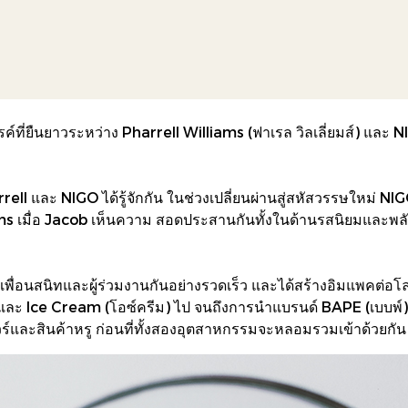
งสรรค์ที่ยืนยาวระหว่าง Pharrell Williams (ฟาเรล วิลเลี่ยมส์) แล
ell และ NIGO ได้รู้จักกัน ในช่วงเปลี่ยนผ่านสู่สหัสวรรษใหม่ NIG
เมื่อ Jacob เห็นความ สอดประสานกันทั้งในด้านรสนิยมและพลังงาน
พื่อนสนิทและผู้ร่วมงานกันอย่างรวดเร็ว และได้สร้างอิมแพคต่อโลกใ
บ) และ Ice Cream (โอซ์ครีม) ไป จนถึงการนําแบรนด์ BAPE (เบบพ์)
์และสินค้าหรู ก่อนที่ทั้งสองอุตสาหกรรมจะหลอมรวมเข้าด้วยกัน