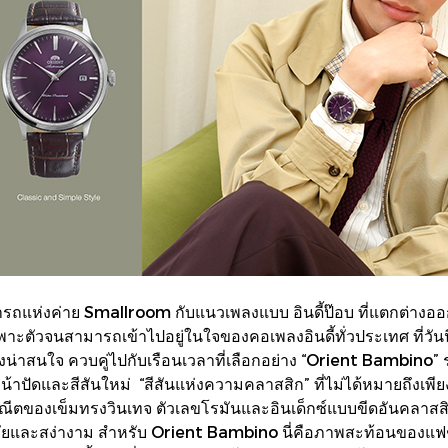
ารถแห่งค่าย Smallroom กับแนวเพลงแบบ อินดี้ป๊อบ ที่แตกต่างอ
ฉพาะตัวจนสามารถเข้าไปอยู่ในใจของคอเพลงอินดี้ทั่วประเทศ ที่วั
างน่าสนใจ ควบคู่ไปกับเรือนเวลาที่เลือกอย่าง “Orient Bambino”
หน้าปัดและสีสันใหม่ “สีสันแห่งความคลาสสิก” ที่ไม่ได้หมายถึงเพีย
ตของเข็มทรงวินเทจ ตัวเลขโรมันและอินเด็กซ์แบบขีดอันคลาสสิก ส
ทันสมัยและสง่างาม สำหรับ Orient Bambino นี่คือภาพสะท้อนของแ