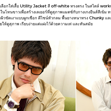
เลือกใส่เสื้อ Utility Jacket สี off-white ทรงตรง ในสไตล์ wor
อด้านในโทนขาวเพื่อสร้างเลเยอร์ที่ดูสุภาพแมตช์กับกางเกงยีนส์สี
สีดำผิวขัดเงาแบบผูกเชือก ดีไซน์หัวกลม พื้นยางหนาทรง Chunky
่วยให้ดูสุภาพ เรียบง่ายแต่แฝงไว้ด้วยความเท่ และทันสมัย