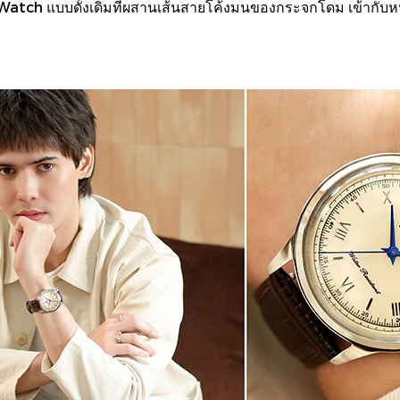
 Watch แบบดั้งเดิมที่ผสานเส้นสายโค้งมนของกระจกโดม เข้ากับห