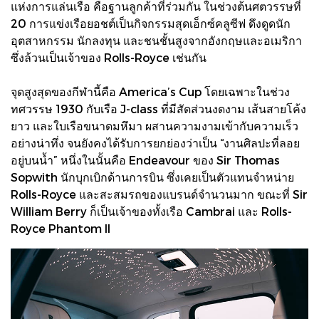
แห่งการแล่นเรือ คือฐานลูกค้าที่ร่วมกัน ในช่วงต้นศตวรรษที่
20 การแข่งเรือยอชต์เป็นกิจกรรมสุดเอ็กซ์คลูซีฟ ดึงดูดนัก
อุตสาหกรรม นักลงทุน และชนชั้นสูงจากอังกฤษและอเมริกา
ซึ่งล้วนเป็นเจ้าของ Rolls-Royce เช่นกัน
จุดสูงสุดของกีฬานี้คือ America’s Cup โดยเฉพาะในช่วง
ทศวรรษ 1930 กับเรือ J-class ที่มีสัดส่วนงดงาม เส้นสายโค้ง
ยาว และใบเรือขนาดมหึมา ผสานความงามเข้ากับความเร็ว
อย่างน่าทึ่ง จนยังคงได้รับการยกย่องว่าเป็น “งานศิลปะที่ลอย
อยู่บนน้ำ” หนึ่งในนั้นคือ Endeavour ของ Sir Thomas
Sopwith นักบุกเบิกด้านการบิน ซึ่งเคยเป็นตัวแทนจำหน่าย
Rolls-Royce และสะสมรถของแบรนด์จำนวนมาก ขณะที่ Sir
William Berry ก็เป็นเจ้าของทั้งเรือ Cambrai และ Rolls-
Royce Phantom II