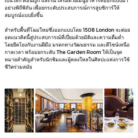
เป็นวิสกี้ คอนญัก และรัม เสริมด้วยเมนูอาหารที่ออกแบบมา
อย่างพิถีพิถัน เพื่อยกระดับประสบการณ์การสูบซิการ์ให้
สมบูรณ์แบบยิ่งขึ้น
สำหรับพื้นที่โฉมใหม่ซึ่งออกแบบโดย 1508 London จะต่อย
อดแนวคิดนี้สู่ประสบการณ์ที่เปี่ยมด้วยมิติและความดื่มด่ำ
โดยยึดโยงกับงานฝีมือ มรดกทางวัฒนธรรม และดีไซน์เหนือ
กาลเวลา พร้อมยกระดับ The Garden Room ให้เป็นจุด
หมายสำคัญสำหรับนักชิมและผู้หลงใหลในศิลปะแห่งการใช้
ชีวิตร่วมสมัย