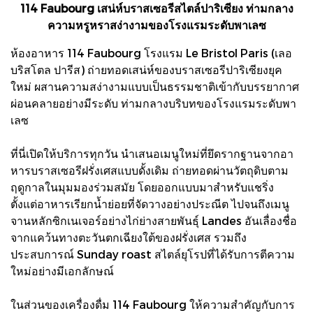
114 Faubourg เสน่ห์บราสเซอรีสไตล์ปาริเซียง ท่ามกลาง
ความหรูหราสง่างามของโรงแรมระดับพาเลซ
ห้องอาหาร 114 Faubourg โรงแรม Le Bristol Paris (เลอ
บริสโตล ปารีส) ถ่ายทอดเสน่ห์ของบราสเซอรีปาริเซียงยุค
ใหม่ ผสานความสง่างามแบบเป็นธรรมชาติเข้ากับบรรยากาศ
ผ่อนคลายอย่างมีระดับ ท่ามกลางบริบทของโรงแรมระดับพา
เลซ
ที่นี่เปิดให้บริการทุกวัน นำเสนอเมนูใหม่ที่ยึดรากฐานจากอา
หารบราสเซอรีฝรั่งเศสแบบดั้งเดิม ถ่ายทอดผ่านวัตถุดิบตาม
ฤดูกาลในมุมมองร่วมสมัย โดยออกแบบมาสำหรับแชริ่ง
ตั้งแต่อาหารเรียกน้ำย่อยที่จัดวางอย่างประณีต ไปจนถึงเมนู
จานหลักซิกเนเจอร์อย่างไก่ย่างสายพันธุ์ Landes อันเลื่องชื่อ
จากแคว้นทางตะวันตกเฉียงใต้ของฝรั่งเศส รวมถึง
ประสบการณ์ Sunday roast สไตล์ยุโรปที่ได้รับการตีความ
ใหม่อย่างมีเอกลักษณ์
ในส่วนของเครื่องดื่ม 114 Faubourg ให้ความสำคัญกับการ