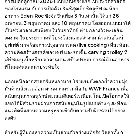
การเปิดฤดูกาลปี 2026 ยังนับเป็นครั้งแรกในประวัติศาสตร์
ของโรงแรม กับการเปิดตัวบรันช์สุดเอ็กซ์คลูซีฟ ณ ห้อง
อาหาร Eden-Roc ซึ่งจัดขึ้นเพียง 3 วันเท่านั้น ได้แก่ 26
เมษายน, 3 พฤษภาคม และ 10 พฤษภาคม โดยออกแบบมาให้
เป็นช่วงเวลาแสนพิเศษในวันอาทิตย์ ท่ามกลางวิวทะเลอัน
งดงาม ในบรรยากาศที่โปร่งโล่งและสง่างาม นำเสนอไลน์
บุฟเฟต์ มาพร้อมการปรุงอาหารสด (live cooking) ที่สะท้อน
ความคิดสร้างสรรค์ของเชฟ และรถเข็น carving trolley ที่
เสิร์ฟเมนูเนื้อหรือปลาจานเด่น สร้างประสบการณ์ด้านอาหาร
ที่โดดเด่นและน่าประทับใจ
นอกเหนือจากศาสตร์แห่งอาหาร โรงแรมยังตอกย้ำความมุ่ง
มั่นด้านสิ่งแวดล้อม ผ่านความร่วมมือกับ WWF France เพื่อ
สนับสนุนการอนุรักษ์ทะเลเมดิเตอร์เรเนียน โดยเปิดโอกาสให้
แขกได้มีส่วนร่วมผ่านการสนับสนุนในรูปแบบต่าง ๆ สะท้อน
แนวคิดที่ผสานความหรูหราเข้ากับความรับผิดชอบได้อย่าง
ลงตัว
สำหรับผู้ที่มองหาความเป็นส่วนตัวอย่างแท้จริง วิลล่าทั้ง 4