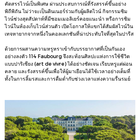
คัดสรรไวน์เป็นพิเศษ ผ่านประสบการณ์ที่รังสรรค์ขึ้นอย่าง
พิถีพิถัน ไม่ว่าจะเป็นดินเนอร์ร่วมกับผู้ผลิตไวน์ กิจกรรมชิม
ไวน์ช่วงสุดสัปดาห์ที่มีซอมเมอลิเยร์คอยแนะนำ หรือการชิม
ไวน์ในห้องเก็บไวน์ส่วนตัว เปิดโอกาสให้แขกได้สัมผัสไวน์วิน
เทจหายากจากหนึ่งในคอลเลกชันที่น่าประทับใจที่สุดในปารีส
ด้วยการผสานความหรูหราเข้ากับบรรยากาศที่เป็นกันเอง
อย่างลงตัว 114 Faubourg จึงสะท้อนศิลปะแห่งการใช้ชีวิต
แบบปาริเซียง (art de vivre) ได้อย่างชัดเจน เรียบหรูแต่ผ่อน
คลาย และรังสรรค์ขึ้นเพื่อให้ผู้มาเยือนได้ใช้เวลาอย่างเต็มที่
ทั้งในการลิ้มรสและการดื่มด่ำกับช่วงเวลาแห่งความรื่นรมย์