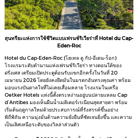
สุนทรียะแห่งการใช้ชีวิตแบบเฟรนช์ริเวียร่าที่ Hotel du Cap-
Eden-Roc
Hotel du Cap-Eden-Roc (โฮเทล ดู กัป-อีเดน-ร็อก)
โรงแรมระดับตำนานแห่งเฟรนช์ริเวียร่า ทางตอนใต้ของ
ฝรั่งเศส เตรียมเปิดประตูต้อนรับแขกอีกครั้งในวันที่ 20
เมษายน 2026 โดยยังคงยึดมั่นในมรดกอันทรงคุณค่า พร้อม
มอบแรงบันดาลใจที่ไม่เคยเสื่อมคลาย โรงแรมในเครือ
Oetker Hotels แห่งนี้ตั้งตระหง่านอยู่บนปลายแหลม Cap
d’Antibes มองเห็นผืนน้ำเมดิเตอร์เรเนียนสุดสายตา พร้อม
เริ่มต้นฤดูกาลใหม่ด้วยประสบการณ์ที่รังสรรค์ขึ้นอย่าง
พิถีพิถัน ความมุ่งมั่นด้านความยั่งยืนที่ชัดเจนยิ่งขึ้น และความ
เป็นเลิศเหนือระดับของวิลล่าส่วนตัว