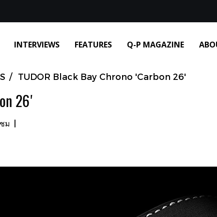
INTERVIEWS
FEATURES
Q-P MAGAZINE
ABO
S
TUDOR Black Bay Chrono 'Carbon 26'
on 26'
าชม
|