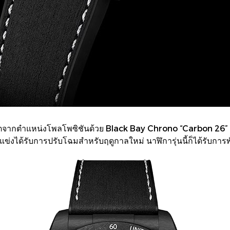
กตำแหน่งโพลโพซิชันด้วย Black Bay Chrono “Carbon 26” นาฬิก
่งได้รับการปรับโฉมสำหรับฤดูกาลใหม่ นาฬิการุ่นนี้ก็ได้รับการ