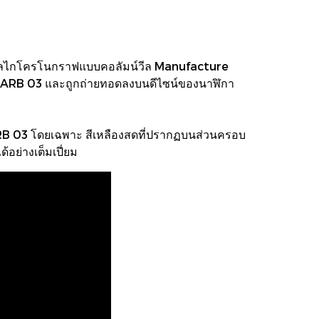
้วยกลไกโครโนกราฟแบบคอลัมน์วีล Manufacture
ง VCARB 03 และถูกถ่ายทอดลงบนดีไซน์ของนาฬิกา
RB 03 โดยเฉพาะ สีเหลืองสดที่ปรากฏบนส่วนครอบ
อย่างเต็มเปี่ยม