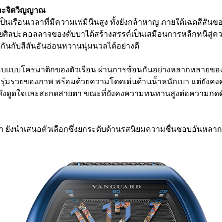
และจิตวิญญาณ
นเรือนเวลาที่มีความเฟมินีนสูง ทั้งยังกล้าหาญ ภายใต้เฉดสีสันขอ
ลปะคอลลาจของดับบาได้สร้างสรรค์เป็นเสมือนการหลีกหนีสู่ความ
ันกับสีสันอันอ่อนหวานนุ่มนวลได้อย่างดี
ระกอบแบบโครมาติกของตัวเรือน ผ่านการซ้อนกันอย่างหลากหลายของ
ความรุ่มรวยของภาพ พร้อมด้วยความโดดเด่นด้านน้ำหนักเบา แต่ยังค
ดึงดูดใจและสะกดสายตา ขณะที่ยังคงความทนทานสูงต่อความกดดันหร
ับบา ยังนำเสนอตัวเลือกซึ่งยกระดับด้านรสนิยมความชื่นชอบอันหลา