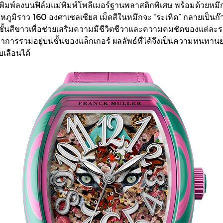
พิมพ์ลงบนฟิล์มแม่พิมพ์โพลีเมอร์ฐานพลาสติกพิเศษ พร้อมด้วยหมึ
ภูมิราว 160 องศาเซลเซียส เม็ดสีในหมึกจะ “ระเหิด” กลายเป็นก๊
ั้นสีขาวเพื่อช่วยเสริมความมีชีวิตชีวาและความคมชัดของแต่ละรา
ว่าการรวมอยู่บนชั้นของแล็กเกอร์ ผลลัพธ์ที่ได้จึงเป็นความทน
บเลือนได้