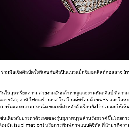
่วมมือเชิงศิลป์ครั้งพิเศษกับศิลปินแนวแม็กซิมอลลิสต์คอลลาจ (m
มกันในสุนทรียะความสวยงามอันกล้าหาญและงานหัตถศิลป์ ที่ความร่ว
ากหลายวัสดุ อาทิ ไฟเบอร์-กลาส โรสโกลด์พร้อมด้วยเพชร และโลหะผ
สปอร์ตและความประณีต ขณะที่ฝาหลังตัวเรือนยังได้ร่วมเผยให้เห็นถ
ช่นเดียวกับบรรดาตัวเลขของรุ่นสุภาพบุรุษล้วนรังสรรค์ขึ้นโดยก
 ซับลิเมชัน (sublimation) หรือการพิมพ์ภาพแบบดิจิทัล ที่นำมาตีค