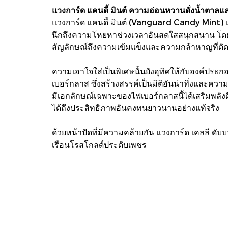
แวงการ์ด แคนดี้ มินต์ ความอ่อนหวานดั่งน้ำตาล
แวงการ์ด แคนดี้ มินต์ (Vanguard Candy Mint) เป็
นึกถึงความโหยหาช่วงเวลาอันสดใสสนุกสนาน โดยศิ
สัญลักษณ์ถึงความเข้มแข็งและความกล้าหาญที่ตัดก
ความเอาใจใส่เป็นพิเศษนั้นยังอุทิศให้กับองค์ป
เบอร์กลาส ซึ่งสร้างสรรค์​เป็นมิติอันน่าทึ่งและ
มีเอกลักษณ์เฉพาะของไฟเบอร์กลาสนี้ได้เสริมพลัง
ได้ถึงประสิทธิภาพอันคงทนยาวนานอย่างแท้จริง
ด้วยหน้าปัดที่มีความคล้ายกัน แวงการ์ด เคลลี ด
เรือนโรสโกลด์ประดับเพชร