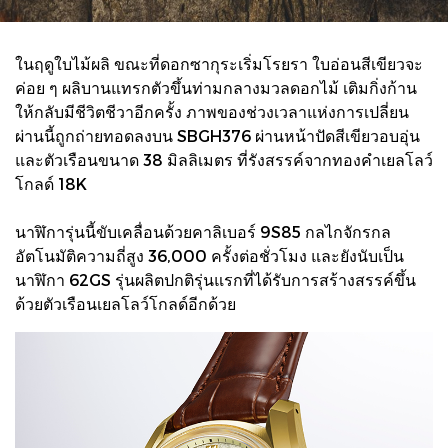
ในฤดูใบไม้ผลิ ขณะที่ดอกซากุระเริ่มโรยรา ใบอ่อนสีเขียวจะ
ค่อย ๆ ผลิบานแทรกตัวขึ้นท่ามกลางมวลดอกไม้ เติมกิ่งก้าน
ให้กลับมีชีวิตชีวาอีกครั้ง ภาพของช่วงเวลาแห่งการเปลี่ยน
ผ่านนี้ถูกถ่ายทอดลงบน SBGH376 ผ่านหน้าปัดสีเขียวอบอุ่น
และตัวเรือนขนาด 38 มิลลิเมตร ที่รังสรรค์จากทองคำเยลโลว์
โกลด์ 18K
นาฬิการุ่นนี้ขับเคลื่อนด้วยคาลิเบอร์ 9S85 กลไกจักรกล
อัตโนมัติความถี่สูง 36,000 ครั้งต่อชั่วโมง และยังนับเป็น
นาฬิกา 62GS รุ่นผลิตปกติรุ่นแรกที่ได้รับการสร้างสรรค์ขึ้น
ด้วยตัวเรือนเยลโลว์โกลด์อีกด้วย