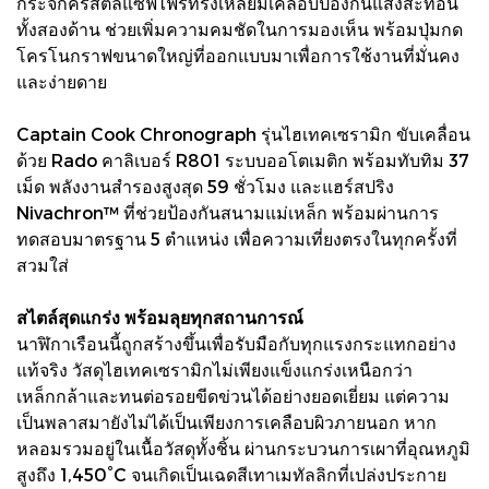
กระจกคริสตัลแซฟไฟร์ทรงเหลี่ยมเคลือบป้องกันแสงสะท้อน
ทั้งสองด้าน ช่วยเพิ่มความคมชัดในการมองเห็น พร้อมปุ่มกด
โครโนกราฟขนาดใหญ่ที่ออกแบบมาเพื่อการใช้งานที่มั่นคง
และง่ายดาย
Captain Cook Chronograph รุ่นไฮเทคเซรามิก ขับเคลื่อน
ด้วย Rado คาลิเบอร์ R801 ระบบออโตเมติก พร้อมทับทิม 37
เม็ด พลังงานสำรองสูงสุด 59 ชั่วโมง และแฮร์สปริง
Nivachron™ ที่ช่วยป้องกันสนามแม่เหล็ก พร้อมผ่านการ
ทดสอบมาตรฐาน 5 ตำแหน่ง เพื่อความเที่ยงตรงในทุกครั้งที่
สวมใส่
สไตล์สุดแกร่ง พร้อมลุยทุกสถานการณ์
นาฬิกาเรือนนี้ถูกสร้างขึ้นเพื่อรับมือกับทุกแรงกระแทกอย่าง
แท้จริง วัสดุไฮเทคเซรามิกไม่เพียงแข็งแกร่งเหนือกว่า
เหล็กกล้าและทนต่อรอยขีดข่วนได้อย่างยอดเยี่ยม แต่ความ
เป็นพลาสมายังไม่ได้เป็นเพียงการเคลือบผิวภายนอก หาก
หลอมรวมอยู่ในเนื้อวัสดุทั้งชิ้น ผ่านกระบวนการเผาที่อุณหภูมิ
สูงถึง 1,450°C จนเกิดเป็นเฉดสีเทาเมทัลลิกที่เปล่งประกาย