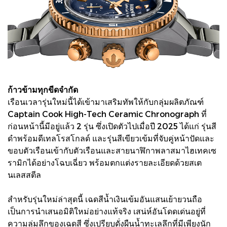
ก้าวข้ามทุกขีดจำกัด
เรือนเวลารุ่นใหม่นี้ได้เข้ามาเสริมทัพให้กับกลุ่มผลิตภัณฑ์
Captain Cook High-Tech Ceramic Chronograph ที่
ก่อนหน้านี้มีอยู่แล้ว 2 รุ่น ซึ่งเปิดตัวไปเมื่อปี 2025 ได้แก่ รุ่นสี
ดำพร้อมดีเทลโรสโกลด์ และรุ่นสีเขียวเข้มที่จับคู่หน้าปัดและ
ขอบตัวเรือนเข้ากับตัวเรือนและสายนาฬิกาพลาสมาไฮเทคเซ
รามิกได้อย่างโฉบเฉี่ยว พร้อมตกแต่งรายละเอียดด้วยสเต
นเลสสตีล
สำหรับรุ่นใหม่ล่าสุดนี้ เฉดสีน้ำเงินเข้มอันแสนเย้ายวนถือ
เป็นการนำเสนอมิติใหม่อย่างแท้จริง เสน่ห์อันโดดเด่นอยู่ที่
ความลุ่มลึกของเฉดสี ซึ่งเปรียบดั่งผืนน้ำทะเลลึกที่มีเพียงนัก