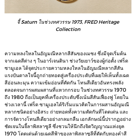
จี้ Saturn ในช่วงทศวรรษ 1973, FRED Heritage
Collection
ความหลงใหลในอัญมณีหลากสีสันของเมซง ซึ่งมีจุดเริ่มต้น
จากเฉดสีต่าง ๆ ในอาร์เจนตินา ช่วงวัยเยาว์ของผู้ก่อตั้ง เฟร็ด
ซามูเอล ได้จุดประกายความหลงใหลในอัญมณีหลากสีสัน
แรงบันดาลใจนี้ถูกถ่ายทอดสู่เครื่องประดับที่เผยให้เห็นทั้งเฉด
สีอ่อนละมุน ความเข้มอ่อนที่ตัดกัน โทนสีเดียวอันทรงพลัง
ตลอดจนการผสมผสานที่แหวกกรอบ ในช่วงทศวรรษ 1970
ถึง 1980 ถือเป็นยุคที่เครื่องประดับซึ่งเน้นสีสันเฟื่องฟู โดยใน
ช่วงเวลานี้ เฟร็ด ซามูเอลได้ริเริ่มแนวคิดในการผสานอัญมณี
หลากชนิดอย่างอิสระ ถ่ายทอดทั้งความตัดกันที่โดดเด่น และ
การจัดวางโทนสีเดียวอย่างกลมกลืน เอกลักษณ์นี้ปรากฏอย่าง
ชัดเจนในจี้ลาพิสลาซูลี ซึ่งชวนให้นึกถึงจิตวิญญาณแห่งยุค
1970 โดดเด่นด้วยเฉดสีฟ้าของลาพิสลาซูลีที่ตัดกับทองคำสี