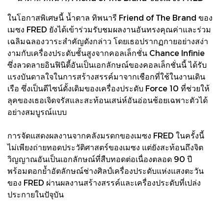
ในโอกาสพิเศษนี้ น้ำตาล ทิพนารี Friend of The Brand ของ
เมซง FRED ยังได้เข้าร่วมรับชมผลงานอันทรงคุณค่าและร่วม
เฉลิมฉลองวาระสำคัญดังกล่าว โดยเธอปรากฏกายอย่างสง่า
งามกับเครื่องประดับชั้นสูงจากคอลเล็กชั่น Chance Infinie
ซึ่งลวดลายอินฟินิตี้อันเป็นเอกลักษณ์ของคอลเล็กชั่นนี้ ได้รับ
แรงบันดาลใจในการสร้างสรรค์มาจากเชือกที่ใช้ในงานเดิน
เรือ ซึ่งเป็นดีไซน์ดั้งเดิมของเครื่องประดับ Force 10 ที่ช่วยให้
ลุคของเธอเจิดจรัสและสะท้อนเสน่ห์อันอ่อนช้อยเฉพาะตัวได้
อย่างสมบูรณ์แบบ
การจัดแสดงผลงานจากคลังมรดกของเมซง FRED ในครั้งนี้
ไม่เพียงถ่ายทอดประวัติศาสตร์ของเมซง แต่ยังสะท้อนถึงจิต
วิญญาณอันเป็นเอกลักษณ์ที่สืบทอดต่อเนื่องตลอด 90 ปี
พร้อมตอกย้ำอัตลักษณ์ช่างศิลป์เครื่องประดับแห่งแสงตะวัน
ของ FRED ผ่านผลงานสร้างสรรค์และเครื่องประดับที่เปล่ง
ประกายในปัจุบัน