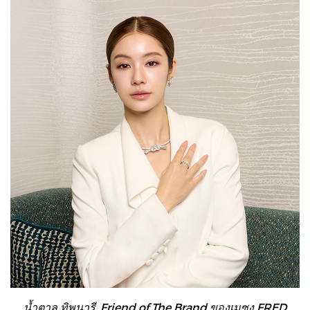
น้ำตาล ทิพนารี, Friend of The Brand ของเมซง FRED