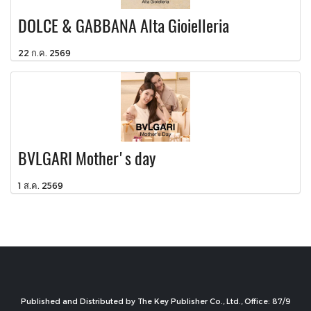
DOLCE & GABBANA Alta Gioielleria
22 ก.ค. 2569
BVLGARI Mother's day
1 ส.ค. 2569
Published and Distributed by The Key Publisher Co., Ltd., Office: 87/9