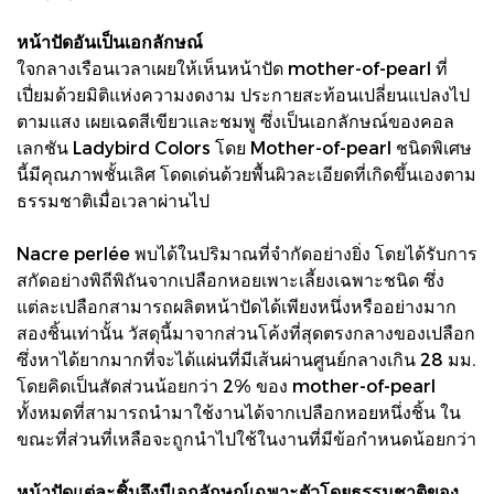
หน้าปัดอันเป็นเอกลักษณ์
ใจกลางเรือนเวลาเผยให้เห็นหน้าปัด mother-of-pearl ที่
เปี่ยมด้วยมิติแห่งความงดงาม ประกายสะท้อนเปลี่ยนแปลงไป
ตามแสง เผยเฉดสีเขียวและชมพู ซึ่งเป็นเอกลักษณ์ของคอล
เลกชัน Ladybird Colors โดย Mother-of-pearl ชนิดพิเศษ
นี้มีคุณภาพชั้นเลิศ โดดเด่นด้วยพื้นผิวละเอียดที่เกิดขึ้นเองตาม
ธรรมชาติเมื่อเวลาผ่านไป
Nacre perlée พบได้ในปริมาณที่จำกัดอย่างยิ่ง โดยได้รับการ
สกัดอย่างพิถีพิถันจากเปลือกหอยเพาะเลี้ยงเฉพาะชนิด ซึ่ง
แต่ละเปลือกสามารถผลิตหน้าปัดได้เพียงหนึ่งหรืออย่างมาก
สองชิ้นเท่านั้น วัสดุนี้มาจากส่วนโค้งที่สุดตรงกลางของเปลือก
ซึ่งหาได้ยากมากที่จะได้แผ่นที่มีเส้นผ่านศูนย์กลางเกิน 28 มม.
โดยคิดเป็นสัดส่วนน้อยกว่า 2% ของ mother-of-pearl
ทั้งหมดที่สามารถนำมาใช้งานได้จากเปลือกหอยหนึ่งชิ้น ใน
ขณะที่ส่วนที่เหลือจะถูกนำไปใช้ในงานที่มีข้อกำหนดน้อยกว่า
หน้าปัดแต่ละชิ้นจึงมีเอกลักษณ์เฉพาะตัวโดยธรรมชาติของ