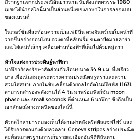
มีรากฐานจากประเพณีอันยาวนาน นับตั้งแต่ทศวรรษ 1980
เมซงได้นำกลไกนี้มาเป็นส่วนหนึ่งของภาษาในการออกแบบ
ของแบรนด์
ในเวอร์ชั่นที่สะท้อนความเป็นแฟมินีน ดวงจันทร์เผยใบหน้าที่
วาดขึ้นอย่างอ่อนโยน ดวงตาที่หลับพริ้ม ขนตาปัดมาสคาร่า
และไฝเสน่ห์เล็กๆ เคลื่อนผ่านท้องฟ้าที่เต็มไปด้วยหมู่ดาว
หัวใจแห่งการประดิษฐ์นาฬิกา
นาฬิกายังคงรักษาสัดส่วนตัวเรือนขนาด 34.9 มม. ที่เพรียว
บาง เพื่อเน้นสมดุลระหว่างความประณีตหรูหราและความ
สวมใส่สบาย ภายในขับเคลื่อนด้วยกลไกอัตโนมัติรหัส 1163L
สามารถสำรองพลังงานได้ 4 วัน มาพร้อมฟังก์ชัน moon
phase และ small seconds ที่ตำแหน่ง 6 นาฬิกา ซึ่งถือเป็น
เอกลักษณ์ทางเทคนิคของไลน์นี้
ตัวกลไกสามารถมองเห็นได้ผ่านฝาหลังคริสตัลแซฟไฟร์ และ
ได้รับการตกแต่งด้วยลวดลาย Geneva stripes อย่างประณีต
สะท้อนมาตรฐานการเก็บรายละเอียดอันพิถีพิถันตาม