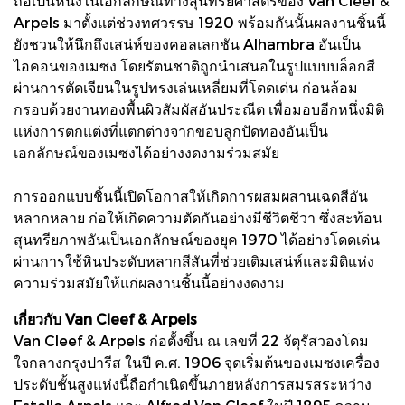
ถือเป็นหนึ่งในเอกลักษณ์ทางสุนทรียศาสตร์ของ Van Cleef &
Arpels มาตั้งแต่ช่วงทศวรรษ 1920 พร้อมกันนั้นผลงานชิ้นนี้
ยังชวนให้นึกถึงเสน่ห์ของคอลเลกชัน Alhambra อันเป็น
ไอคอนของเมซง โดยรัตนชาติถูกนำเสนอในรูปแบบบล็อกสี
ผ่านการตัดเจียนในรูปทรงเล่นเหลี่ยมที่โดดเด่น ก่อนล้อม
กรอบด้วยงานทองพื้นผิวสัมผัสอันประณีต เพื่อมอบอีกหนึ่งมิติ
แห่งการตกแต่งที่แตกต่างจากขอบลูกปัดทองอันเป็น
เอกลักษณ์ของเมซงได้อย่างงดงามร่วมสมัย
การออกแบบชิ้นนี้เปิดโอกาสให้เกิดการผสมผสานเฉดสีอัน
หลากหลาย ก่อให้เกิดความตัดกันอย่างมีชีวิตชีวา ซึ่งสะท้อน
สุนทรียภาพอันเป็นเอกลักษณ์ของยุค 1970 ได้อย่างโดดเด่น
ผ่านการใช้หินประดับหลากสีสันที่ช่วยเติมเสน่ห์และมิติแห่ง
ความร่วมสมัยให้แก่ผลงานชิ้นนี้อย่างงดงาม
เกี่ยวกับ Van Cleef & Arpels
Van Cleef & Arpels ก่อตั้งขึ้น ณ เลขที่ 22 จัตุรัสวองโดม
ใจกลางกรุงปารีส ในปี ค.ศ. 1906 จุดเริ่มต้นของเมซงเครื่อง
ประดับชั้นสูงแห่งนี้ถือกำเนิดขึ้นภายหลังการสมรสระหว่าง