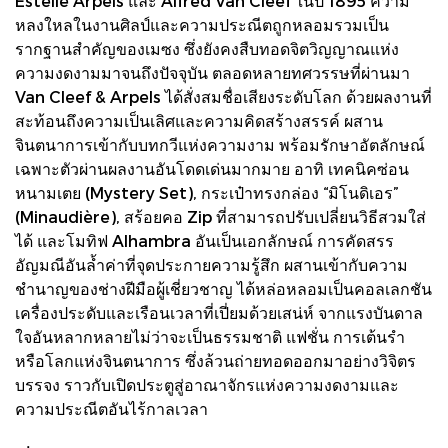
Estelle Arpels และ Alfred Van Cleef ในปี 1895 ความ
หลงใหลในงานศิลป์และความประณีตถูกหลอมรวมเป็น
รากฐานสำคัญของเมซง ซึ่งยังคงสืบทอดจิตวิญญาณแห่ง
ความงดงามมาจนถึงปัจจุบัน ตลอดหลายทศวรรษที่ผ่านมา
Van Cleef & Arpels ได้สั่งสมชื่อเสียงระดับโลก ด้วยผลงานที่
สะท้อนถึงความเป็นเลิศและความคิดสร้างสรรค์ ผสาน
จินตนาการเข้ากับบทกวีแห่งความงาม พร้อมรักษาอัตลักษณ์
เฉพาะตัวผ่านผลงานอันโดดเด่นมากมาย อาทิ เทคนิคซ่อน
หนามเตย (Mystery Set), กระเป๋าทรงกล่อง “มิโนดิเอร”
(Minaudière), สร้อยคอ Zip ที่สามารถปรับเปลี่ยนวิธีสวมใส่
ได้ และโมทิฟ Alhambra อันเป็นเอกลักษณ์ การคัดสรร
อัญมณีอันล้ำค่าที่จุดประกายความรู้สึก ผสานเข้ากับความ
ชำนาญของช่างฝีมือผู้เชี่ยวชาญ ได้หล่อหลอมเป็นคอลเลกชัน
เครื่องประดับและเรือนเวลาที่เปี่ยมด้วยเสน่ห์ จากแรงบันดาล
ใจอันหลากหลายไม่ว่าจะเป็นธรรมชาติ แฟชั่น การเต้นรำ
หรือโลกแห่งจินตนาการ ซึ่งล้วนถ่ายทอดออกมาอย่างวิจิตร
บรรจง ราวกับเปิดประตูสู่อาณาจักรแห่งความงดงามและ
ความประณีตอันไร้กาลเวลา