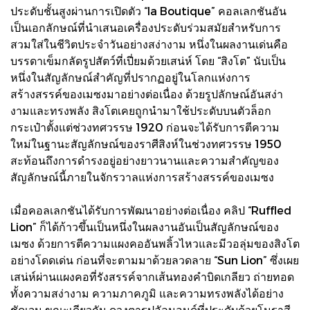
ประดับชั้นสูงผ่านการเปิดตัว “la Boutique” คอลเลกชันอัน
เป็นเอกลักษณ์ที่นำเสนอเครื่องประดับร่วมสมัยสำหรับการ
สวมใส่ในชีวิตประจำวันอย่างสง่างาม หนึ่งในผลงานเด่นคือ
บรรดาเข็มกลัดรูปสัตว์ที่เปี่ยมด้วยเสน่ห์ โดย “สิงโต” นับเป็น
หนึ่งในสัญลักษณ์สำคัญที่ปรากฏอยู่ในโลกแห่งการ
สร้างสรรค์ของเมซงมาอย่างต่อเนื่อง ด้วยรูปลักษณ์อันสง่า
งามและทรงพลัง สิงโตเคยถูกนำมาใช้ประดับบนตัวล็อก
กระเป๋าตั้งแต่ช่วงทศวรรษ 1920 ก่อนจะได้รับการตีความ
ใหม่ในฐานะสัญลักษณ์ของราศีสิงห์ในช่วงทศวรรษ 1950
สะท้อนถึงการดำรงอยู่อย่างยาวนานและความสำคัญของ
สัญลักษณ์นี้ภายในจักรวาลแห่งการสร้างสรรค์ของเมซง
เมื่อคอลเลกชันได้รับการพัฒนาอย่างต่อเนื่อง คลิป “Ruffled
Lion” ก็ได้ก้าวขึ้นเป็นหนึ่งในผลงานอันเป็นสัญลักษณ์ของ
เมซง ด้วยการตีความแผงคออันพลิ้วไหวและมีวอลุ่มของสิงโต
อย่างโดดเด่น ก่อนที่จะตามมาด้วยลวดลาย “Sun Lion” ซึ่งเผย
เสน่ห์ผ่านแผงคอที่รังสรรค์จากเส้นทองคำบิดเกลียว ถ่ายทอด
ทั้งความสง่างาม ความภาคภูมิ และความทรงพลังได้อย่าง
ชัดเจน ขณะเดียวกัน ดวงตารูปอัลมอนด์ที่ประดับด้วยโมราสี