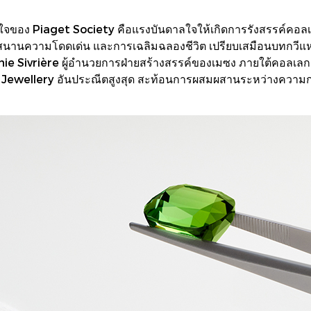
ของ Piaget Society คือแรงบันดาลใจให้เกิดการรังสรรค์คอลเลกช
ุกสนานความโดดเด่น และการเฉลิมฉลองชีวิต เปรียบเสมือนบทกวีแ
hanie Sivrière ผู้อำนวยการฝ่ายสร้างสรรค์ของเมซง ภายใต้คอลเ
gh Jewellery อันประณีตสูงสุด สะท้อนการผสมผสานระหว่างความก