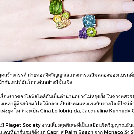
ดับสุดสร้างสรรค์ ถ่ายทอดจิตวิญญาณแห่งการเฉลิมฉลองของแบรนด์
ับเสน่ห์อันโดดเด่นอย่างมีชั้นเชิง
รรค์เรื่องราวของไลฟ์สไตล์อันเป็นตำนานอย่างไม่หยุดยั้ง ในช่วง
งเหล่าผู้มีรสนิยมวิไลให้กลายเป็นสังคมแห่งแรงบันดาลใจ ดีไซน์ล้
แห่งยุค ไม่ว่าจะเป็น Gina Lollobrigida, Jacqueline Kennedy
ันมี Piaget Society งานเลี้ยงสุดพิเศษที่เป็นเสมือนจิตวิญญาณ
ที่น่ารื่นรมย์ตั้งแต่ Capri สู่ Palm Beach จาก Monaco ถึง Sa