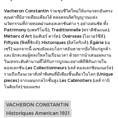
Vacheron Constantin ร่วมชุบชีวิตใหม่ให้แก่มรดกอันทรง
คุณค่าที่มิอาจเทียบเคียงได้ ตลอดจนจิตวิญญาณแห่ง
นวัตกรรมที่ถ่ายทอดผ่านคอลเลกชันต่าง ๆ อย่างเด่นชัด ทั้ง
Patrimony (แพทริโมนี), Traditionnelle (ทราดิชันแนล),
Métiers d’Art (เมติเยร์ ดาร์ต), Overseas (โอเวอร์ซีส์),
Fiftysix (ฟิฟตี้ซิกส์), Historiques (อิสโทริกส์), Égérie (เอ
เชรี) นอกจากนี้ เมซงยังมอบโอกาสอันหายากยิ่งให้แก่ลูกค้า
และนักสะสมผู้หลงใหลในเรือนเวลา ด้วยการนำเสนอผลงาน
วินเทจระดับตำนานที่ได้รับการบูรณะอย่างพิถีพิถันภายใน
คอลเลกชัน Les Collectionneurs (เลส์ คอลเลกซิยนเนอร์ส)
รวมถึงเรือนเวลาสั่งทำพิเศษที่มีเพียงชิ้นเดียวในโลก (Unique
pieces) จากแผนกกลไกชั้นสูง Les Cabinotiers (เลส์ กาบิ
โนติเยร์ส) ของเมซง
VACHERON CONSTANTIN
Historiques American 1921