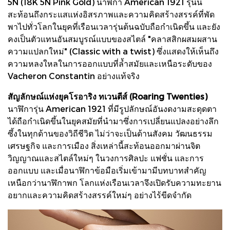
5N (18K 5N Pink Gold) นาฬิกา American 1921 รุ่นนี้
สะท้อนถึงกระแสแห่งอิสรภาพและความคิดสร้างสรรค์ที่พัด
พาไปทั่วโลกในยุคที่เรือนเวลารุ่นต้นฉบับถือกำเนิดขึ้น และยัง
คงเป็นตัวแทนอันสมบูรณ์แบบของสไตล์ "คลาสสิกผสมผสาน
ความแปลกใหม่" (Classic with a twist) ซึ่งแสดงให้เห็นถึง
ความหลงใหลในการออกแบบที่ล้ำสมัยและเหนือระดับของ
Vacheron Constantin อย่างแท้จริง
สัญลักษณ์แห่งยุคโรอาริง ทเวนตีส์ (Roaring Twenties)
นาฬิการุ่น American 1921 ที่มีรูปลักษณ์อันงดงามสะดุดตา
ได้ถือกำเนิดขึ้นในยุคสมัยที่นำมาซึ่งการเปลี่ยนแปลงอย่างลึก
ซึ้งในทุกด้านของวิถีชีวิต ไม่ว่าจะเป็นด้านสังคม วัฒนธรรม
เศรษฐกิจ และการเมือง สิ่งเหล่านี้สะท้อนออกมาผ่านจิต
วิญญาณและสไตล์ใหม่ๆ ในวงการศิลปะ แฟชั่น และการ
ออกแบบ และเมื่อนาฬิกาข้อมือเริ่มเข้ามามีบทบาทสำคัญ
เหนือกว่านาฬิกาพก โลกแห่งเรือนเวลาจึงเปิดรับความทะยาน
อยากและความคิดสร้างสรรค์ใหม่ๆ อย่างไร้ขีดจำกัด