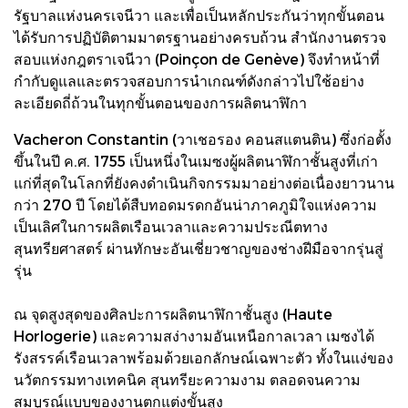
รัฐบาลแห่งนครเจนีวา และเพื่อเป็นหลักประกันว่าทุกขั้นตอน
ได้รับการปฏิบัติตามมาตรฐานอย่างครบถ้วน สำนักงานตรวจ
สอบแห่งกฎตราเจนีวา (Poinçon de Genève) จึงทำหน้าที่
กำกับดูแลและตรวจสอบการนำเกณฑ์ดังกล่าวไปใช้อย่าง
ละเอียดถี่ถ้วนในทุกขั้นตอนของการผลิตนาฬิกา
Vacheron Constantin (วาเชอรอง คอนสแตนติน) ซึ่งก่อตั้ง
ขึ้นในปี ค.ศ. 1755 เป็นหนึ่งในเมซงผู้ผลิตนาฬิกาชั้นสูงที่เก่า
แก่ที่สุดในโลกที่ยังคงดำเนินกิจกรรมมาอย่างต่อเนื่องยาวนาน
กว่า 270 ปี โดยได้สืบทอดมรดกอันน่าภาคภูมิใจแห่งความ
เป็นเลิศในการผลิตเรือนเวลาและความประณีตทาง
สุนทรียศาสตร์ ผ่านทักษะอันเชี่ยวชาญของช่างฝีมือจากรุ่นสู่
รุ่น
ณ จุดสูงสุดของศิลปะการผลิตนาฬิกาชั้นสูง (Haute
Horlogerie) และความสง่างามอันเหนือกาลเวลา เมซงได้
รังสรรค์เรือนเวลาพร้อมด้วยเอกลักษณ์เฉพาะตัว ทั้งในแง่ของ
นวัตกรรมทางเทคนิค สุนทรียะความงาม ตลอดจนความ
สมบูรณ์แบบของงานตกแต่งขั้นสูง