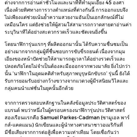
ต่างจากการอ่านค่าชั่วโมงและนาทีที่ทำมุมเอียง 45 องศา
เนื่องด้วยทิศทางการวางตำแหน่งที่ต่างกันนี้ การออกแบบจึง
ไม่เพียงแต่ช่วยเน้นย้ำความสวยงามอันเป็นเอกลักษณ์ที่ไม่
เหมือนใคร แต่ยังช่วยให้ผู้สวมใส่สามารถกวาดสายตาอ่านค่า
ระบุวินาทีได้อย่างสะดวกรวดเร็วและชัดเจนยิ่งขึ้น
โดยนาฬิการุ่นแรกๆ ที่ผลิตออกมานั้น ได้รับความชื่นชมเป็น
อย่างมากจากกลุ่มผู้ที่ชื่นชอบการขับขี่รถยนต์ เนื่องจากมุม
เอียงของหน้าปัดช่วยให้สามารถดูเวลาได้อย่างรวดเร็วและ
ปลอดภัยโดยไม่จำเป็นต้องละมือออกจากพวงมาลัย ยิ่งไปกว่า
นั้น ‘นาฬิกาในอุดมคติสำหรับสุภาพบุรุษนักขับรถ’ รุ่นนี้ ยังได้
รับการยอมรับอย่างกว้างขวางจากแวดวงผู้มีรสนิยมวิไลและ
กลุ่มคนนำแฟชั่นในยุคนั้นอีกด้วย
จากการตรวจสอบหลักฐานในคลังข้อมูลประวัติศาสตร์ของ
แบรนด์ พบว่าหนึ่งในผู้ครอบครองนาฬิการุ่นประวัติศาสตร์
สองเรือนแรกคือ Samuel Parkes-Cadman (ซามูเอล พาร์
กส์-แคดแมน) นักเขียนและผู้นำทางศาสนาชาวอเมริกันที่
มีชื่อเสียงจากการต่อสู้เพื่อความเท่าเทียม โดยเชื่อกันว่า