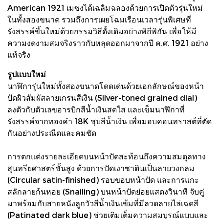
American 1921 เมซงได้เฉลิมฉลองด้วยการเปิดตัวรุ่นใหม่
ในทั้งสองขนาด รวมถึงการเผยโฉมเรือนเวลารุ่นพิเศษที่
รังสรรค์ขึ้นใหม่ด้วยกรรมวิธีดั้งเดิมอย่างพิถีพิถัน เพื่อให้มี
ความงดงามสมจริงราวกับหลุดออกมาจากปี ค.ศ. 1921 อย่าง
แท้จริง
รูปแบบใหม่
นาฬิการุ่นใหม่ทั้งสองขนาดโดดเด่นด้วยเอกลักษณ์ของหน้า
ปัดผิวสัมผัสลายเกรนสีเงิน (Silver-toned grained dial)
ลงตัวกับตัวเลขอารบิกสีน้ำเงินสดใส และเข็มนาฬิกาที่
รังสรรค์จากทองคำ 18K ชุบสีน้ำเงิน เพื่อมอบคอนทราสต์ที่ตัด
กันอย่างประณีตและคมชัด
การตกแต่งรายละเอียดบนหน้าปัดสะท้อนถึงความสมดุลทาง
สุนทรียศาสตร์ชั้นสูง ด้วยการปัดเงาซาตินเป็นลายวงกลม
(Circular satin-finished) รอบขอบหน้าปัด และการแกะ
สลักลายก้นหอย (Snailing) บนหน้าปัดย่อยแสดงวินาที จับคู่
มาพร้อมกับสายหนังลูกวัวสีน้ำเงินเข้มที่มีลวดลายไล่เฉดสี
(Patinated dark blue) ช่วยเติมเต็มความสมบูรณ์แบบและ