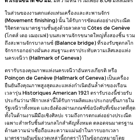
ตัวเรือนขนาด 40 มม.
มีความหนารวมเพียง 8.06 มิลลิเมตร
ในส่วนของงานตกแต่งแท่นเครื่องและสะพานจักร
(Movement finishing) นั้น ได้รับการขัดแต่งอย่างประณีต
วิจิตรตามมาตรฐานชั้นสูงด้วยลวดลาย Côtes de Genève
(โกตส์ เดอ เฌอเนฟ) บนสะพานจักรขนาดใหญ่ทั้งสองชิ้น รวม
ถึงสะพานจักรบาลานซ์ (Balance bridge) ที่รองรับชุดกลไก
จักรกรอกอย่างมั่นคง สมฐานะตราประทับความเลิศเลอแห่ง
นครเจนีวา (Hallmark of Geneva)
ตรารับรองคุณภาพแห่งนครเจนีวาอันทรงเกียรติ หรือ
Poinçon de Genève (Hallmark of Geneva) เป็นเครื่อง
ยืนยันถึงคุณภาพสูงสุดและแหล่งกำเนิดอันล้ำค่าของเรือน
เวลารุ่น Historiques American 1921 ตรารับรองนี้ช่วยรับ
ประกันว่านาฬิกาเหล่านี้ได้รับการผลิตและประกอบขึ้นภายใน
รัฐเจนีวาทั้งหมด และยังต้องผ่านเกณฑ์ข้อบังคับที่เข้มงวดที่สุด
ทั้งในด้านงานฝีมือเชิงศิลปะ รวมถึงการตกแต่งอย่างประณีต
เฉพาะสำหรับชิ้นส่วนกลไกสำคัญทั้งหมด ตลอดจนมาตรฐาน
ด้านความน่าเชื่อถือและความแม่นยำในการบอกเวลา
มาตรฐานอันเข้มงวดเหล่านี้ถูกตราไว้ในข้อกฎหมายโดย