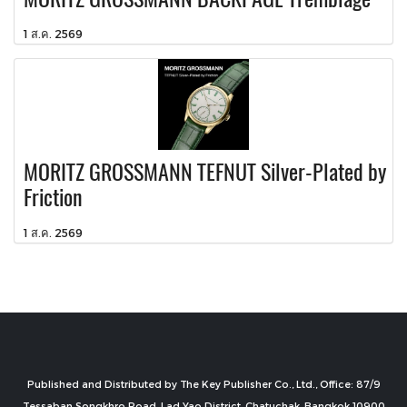
1 ส.ค. 2569
MORITZ GROSSMANN TEFNUT Silver-Plated by
Friction
1 ส.ค. 2569
Published and Distributed by The Key Publisher Co., Ltd., Office: 87/9
Tessaban Songkhro Road, Lad Yao District, Chatuchak, Bangkok 10900