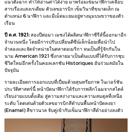
แนวตั้งฉาก ทำให้อ่านค่าได้ง่าย มาพร้อมเข็มนาฬิกาเคลือบ
สารเรืองแสงเรเดียม ตัวเลขอารบิก เข็มวินาทีขนาดเล็ก ณ
ตำแหน่ง 6 นาฬิกา และมีเม็ดมะยมอยู่ทางมุมบนขวาของตัว
เรือน
ปี ค.ศ. 1921:
สองปีต่อมา เมซงได้ผลิตนาฬิกาซีรีส์นี้ออกมาอีก
จำนวนหนึ่ง โดยมีการปรับเปลี่ยนดีซีน์เล็กน้อยเพื่อนำไป
จำลองและจัดจำหน่ายในตลาดอเมริกา จนเป็นที่รู้จักกันใน
นาม American 1921 ซึ่งกลายมาเป็นต้นแบบที่ได้รับการชุบ
ชีวิตใหม่อีกครั้งในคอลเลกชัน Historiques อันร่วมสมัยใน
ปัจจุบัน
รายละเอียดการออกแบบที่เปี่ยมด้วยสุนทรียภาพ ในเวอร์ชัน
ประวัติศาสตร์นี้ หน้าปัดนาฬิกาได้รับการพลิกโฉมจากสไตล์
เรียบง่ายแบบดั้งเดิม สู่ความสง่างามและความสมดุลที่เหนือ
ระดับ โดดเด่นด้วยตัวเลขอารบิกสีดำบนพื้นหน้าปัดลงยา
(Enamel) สีขาวนวล จับคู่เข้ากับเข็มนาฬิกาสีดำอย่างลงตัว