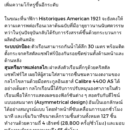
เพิ่มความโก้หรูขึ้นอีกระดับ
ในขณะที่นาฬิกา Historiques American 1921 จะยังคงให้
ความเคารพต่อเรือนเวลาต้นฉบับที่มีอายุยาวนานนับศตวรรษ
ทว่าในรุ่นปัจจุบันกลับได้รับการรังสรรค์ขึ้นด้วยกระบวนการ
ผลิตอันทันสมัย:
ระบบปกป้อง:
ตัวเรือนสามารถกันน้ำได้ลึก 30 เมตร พร้อมติด
ตั้งกระจกคริสตัลแซฟไฟร์ป้องกันรอยขีดข่วนทั้งด้านหน้าและ
ด้านหลัง
สุนทรียภาพแห่งกลไก:
ฝาหลังตัวเรือนที่กรุด้วยคริสตัล
แซฟไฟร์ใส เผยให้ผู้สวมใส่สามารถชื่นชมความงดงามของ
กลไกไขลานด้วยมือตระกูลอินเฮาส์ Calibre 4400 AS ได้
อย่างเต็มตา กลไกเรือนนี้ได้รับการปรับหมุนองศาภายในตัว
เรือนเพื่อให้การแสดงผลของฟังก์ชันต่าง ๆ สอดรับกับดีไซน์
แบบอสมมาตร (Asymmetrical design) อันเป็นเอกลักษณ์
ได้อย่างสมบูรณ์แบบ โดยทำหน้าที่ขับเคลื่อนการบอกชั่วโมง
นาที และเข็มวินาทีขนาดเล็กรวมชิ้นส่วนทั้งหมด 127 ชิ้น
ทำงานด้วยความถี่ 4 เฮิรตซ์ (28,800 ครั้ง/ชั่วโมง) และมอบ
พลังงานสำรองยาวนานถึง 65 ชั่วโมง