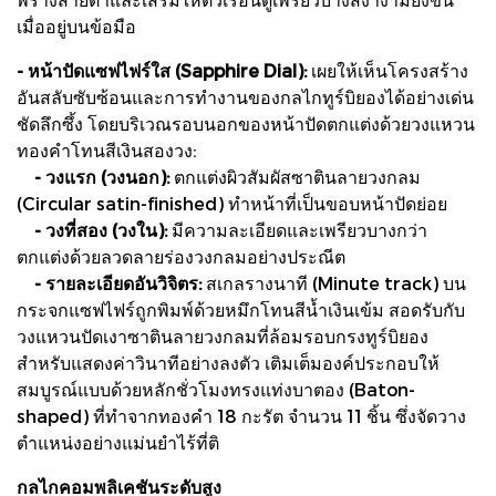
เมื่ออยู่บนข้อมือ
- หน้าปัดแซฟไฟร์ใส (Sapphire Dial):
เผยให้เห็นโครงสร้าง
อันสลับซับซ้อนและการทำงานของกลไกทูร์บิยองได้อย่างเด่น
ชัดลึกซึ้ง โดยบริเวณรอบนอกของหน้าปัดตกแต่งด้วยวงแหวน
ทองคำโทนสีเงินสองวง:
- วงแรก (วงนอก):
ตกแต่งผิวสัมผัสซาตินลายวงกลม
(Circular satin-finished) ทำหน้าที่เป็นขอบหน้าปัดย่อย
- วงที่สอง (วงใน):
มีความละเอียดและเพรียวบางกว่า
ตกแต่งด้วยลวดลายร่องวงกลมอย่างประณีต
- รายละเอียดอันวิจิตร:
สเกลรางนาที (Minute track) บน
กระจกแซฟไฟร์ถูกพิมพ์ด้วยหมึกโทนสีน้ำเงินเข้ม สอดรับกับ
วงแหวนปัดเงาซาตินลายวงกลมที่ล้อมรอบกรงทูร์บิยอง
สำหรับแสดงค่าวินาทีอย่างลงตัว เติมเต็มองค์ประกอบให้
สมบูรณ์แบบด้วยหลักชั่วโมงทรงแท่งบาตอง (Baton-
shaped) ที่ทำจากทองคำ 18 กะรัต จำนวน 11 ชิ้น ซึ่งจัดวาง
ตำแหน่งอย่างแม่นยำไร้ที่ติ
กลไกคอมพลิเคชันระดับสูง