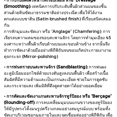
(Smoothing):
เทคนิคการปรับระดับพื้นผิวส่วนบนของชิ้น
ส่วนด้วยหินขัดเงาธรรมชาติอย่างประณีต เพื่อให้ได้งาน
ตกแต่งแบบซาติน (Satin-brushed finish) ที่เรียบสนิทเสมอ
กัน
การหักมุมและขัดเงา หรือ “Anglage” (Chamfering): การ
เจียรลบความคมของขอบสะพานจักร โดยการทำมุมเอียง 45
องศาระหว่างพื้นผิวเรียบด้านบนและขอบด้านข้าง จากนั้นจึง
ทำการขัดเงาด้วยมืออย่างพิถีพิถันจนขอบเกิดประกายเงางาม
ดุจกระจก (Mirror-polishing)
- การพ่นทรายบนสะพานจักร (Sandblasting):
การพ่นผง
อะลูมิเนียมออกไซด์ด้วยแรงดันสูงลงบนพื้นผิว เพื่อสร้างเนื้อ
สัมผัสที่มีความด้านและเป็นเกรนละเอียด ช่วยในการดูดซับ
และกระจายแสง เพิ่มมิติที่ดึงดูดสายตาได้อย่างยอดเยี่ยม
- การดัดและขัดเงาแกนสะพานจักรทูร์บิยอง หรือ “Berçage”
(Rounding-off):
การลบเหลี่ยมมุมบนแกนขวางของทูร์บิยอง
ให้มีรูปทรงโค้้งมนรูปครึ่งวงกลมอย่างสมบูรณ์แบบ พร้อมทั้ง
ขัดเงาบริเวณซอกมุมภายในและจุดเชื่อมต่ออย่างพิถีพิถัน เพื่อ