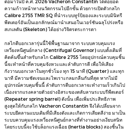
ต่อมาในปี ค.ศ. 2026 Vacheron Constantin ได้ต่อยอด
ความก้าวหน้าทางนวัตกรรมไปอีกขั้น ด้วยการเปิดตัวกลไก
Calibre 2755 TMR SQ ที่นำระบบทูร์บิยองและระบบมินิทรี
พีตเตอร์อันเป็นเอกลักษณ์มานำเสนอในเวอร์ชันฉลุโปร่งหรือ
สเกเลตัน (Skeleton) ได้อย่างวิจิตรตระการตา
กลไกตีบอกเวลารุ่นนี้ใช้พื้นฐานมาจาก ระบบควบคุมแรง
เหวี่ยงหนีศูนย์กลาง (Centrifugal Governor) แบบดั้งเดิมที่
คิดค้นขึ้นสำหรับกลไก Calibre 2755 โดยอุปกรณ์ควบคุมชิ้น
นี้จะทำหน้าที่ควบคุมจังหวะและลำดับการตี เพื่อให้เสียง
กังวานบอกเวลาในทุกชั่วโมง ทุก 15 นาที (Quarter) และทุก
นาที มีความชัดเจนและไพเราะกลมกลืนกันที่สุด หากไม่มี
อุปกรณ์ควบคุมชิ้นนี้ ลำดับการตีบอกเวลาจะทำงานเร็วเกินไป
เนื่องจากแรงคลายตัวอย่างอิสระของตลับลานระบบรีพีตเตอร์
(Repeater spring barrel) ดังนั้น เพื่อเพิ่มประสิทธิภาพ
สูงสุดให้กับกลไก Vacheron Constantin จึงได้เปลี่ยนจาก
ระบบยึดลานแบบเดิมที่มีเสียงดังและเกิดการเสียดสีง่าย มาเป็น
ระบบควบคุมแรงเหวี่ยงหนีศูนย์กลางที่ทำงานอย่างเงียบสนิท
โดยระบบนี้จะใช้บล็อกแรงเฉื่อย (Inertia blocks) สองชิ้นใน