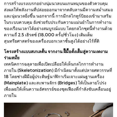
การสร้างแรงเบรกอย่างนุ่มนวลบนแกนหมุนของตัวควบคุม
ส่งผลให้พลังงานที่ปล่อยออกมาจากตลับลานมีความสม่ำเสมอ
และนุ่มนวลยิ่งขึ้น นอกจากนี้ การมีกลไกทูร์บิยองเข้ามาเสริม
ในระบบควบคุม ยังช่วยรับประกันความแม่นยำในการทำงาน
ของเรือนเวลาได้อย่างสมบูรณ์แบบ โดยกลไกชุดนี้ทำงานด้วย
ความถี่ 2.5 เฮิรตซ์ (18,000 ครั้ง/ชั่วโมง) เติมเต็ม
สุนทรียศาสตร์ของเครื่องบอกเวลาชั้นสูงได้อย่างไร้ที่ติ
โครงสร้างแบบสเกเลตััน จากงาน ฝีีมืือดั้งเดิิมสู่ความงดงาม
ร่วมสมััย
เทคนิคการฉลุลายเพื่อเปิดเปลือยให้เห็นกลไกการทำงาน
ภายใน (Skeletonization) มีกำเนิดมาตั้งแต่ปลายศตวรรษที่
18 โดยช่างฝีมือผู้ประดิษฐ์นาฬิกาเริ่มเจาะแผ่นฐานเครื่อง
(Mainplate) และสะพานจักร (Bridges) ให้เป็นลายโปร่ง
เพื่อเผยให้เห็นความอัศจรรย์ของชุดเฟืองที่กำลังขับเคลื่อนอยู่
ภายใน