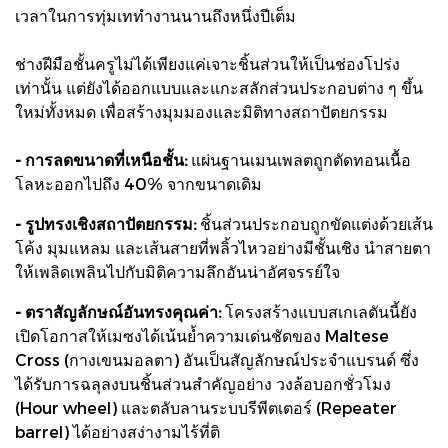
เวลาในการทุ่มเททำงานนานถึงหนึ่งปีเต็ม
ช่างฝีมือชั้นครูไม่ได้เพียงแค่เจาะชิ้นส่วนให้เป็นช่องโปร่ง
เท่านั้น แต่ยังได้ออกแบบและแกะสลักส่วนประกอบต่าง ๆ ขึ้น
ใหม่ทั้งหมด เพื่อสร้างมุมมองและมิติทางสถาปัตยกรรม
- การลดขนาดที่เหนือชั้น:
แผ่นฐานเมนเพลตถูกตัดทอนเนื้อ
โลหะออกไปถึง 40% จากขนาดเดิม
- รูปทรงเชิงสถาปัตยกรรม:
ชิ้นส่วนประกอบถูกขัดแต่งด้วยเส้น
โค้ง มุมแหลม และเส้นสายที่พลิ้วไหวอย่างมีชั้นเชิง นำสายตา
ให้เพลิดเพลินไปกับมิติความลึกอันน่าอัศจรรย์ใจ
- ตราสัญลักษณ์อันทรงคุณค่า:
โครงสร้างแบบสเกเลตันนี้ยัง
เปิดโอกาสให้เมซงได้เน้นย้ำความเด่นชัดของ Maltese
Cross (กางเขนมอลตา) อันเป็นสัญลักษณ์ประจำแบรนด์ ซึ่ง
ได้รับการฉลุลงบนชิ้นส่วนสำคัญอย่าง วงล้อบอกชั่วโมง
(Hour wheel) และตลับลานระบบรีพีตเตอร์ (Repeater
barrel) ได้อย่างสง่างามไร้ที่ติ