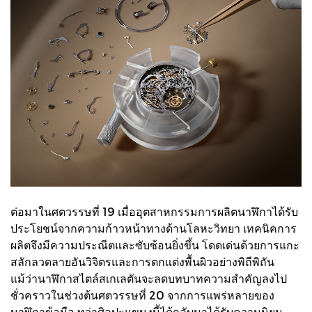
ต่อมาในศตวรรษที่ 19 เมื่ออุตสาหกรรมการผลิตนาฬิกาได้รับ
ประโยชน์จากความก้าวหน้าทางด้านโลหะวิทยา เทคนิคการ
ผลิตจึงมีความประณีตและซับซ้อนยิ่งขึ้น โดดเด่นด้วยการแกะ
สลักลวดลายอันวิจิตรและการตกแต่งพื้นผิวอย่างพิถีพิถัน
แม้ว่านาฬิกาสไตล์สเกเลตันจะลดบทบาทความสำคัญลงไป
ชั่วคราวในช่วงต้นศตวรรษที่ 20 จากการแพร่หลายของ
นาฬิกาข้อมือ ทว่าศิลปะแขนงนี้ได้กลับมาได้รับความนิยม