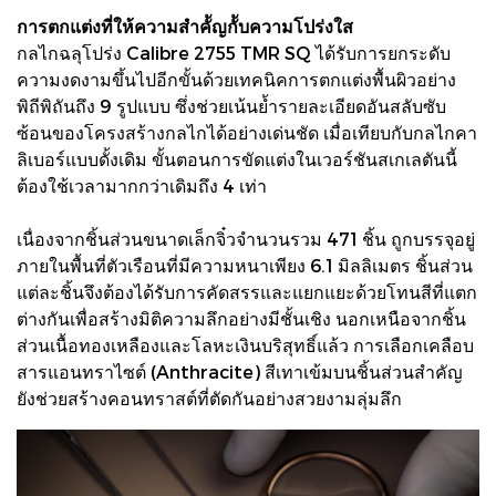
การตกแต่งที่ให้ความสำคััญกัับความโปร่งใส
กลไกฉลุโปร่ง Calibre 2755 TMR SQ ได้รับการยกระดับ
ความงดงามขึ้นไปอีกขั้นด้วยเทคนิคการตกแต่งพื้นผิวอย่าง
พิถีพิถันถึง 9 รูปแบบ ซึ่งช่วยเน้นย้ำรายละเอียดอันสลับซับ
ซ้อนของโครงสร้างกลไกได้อย่างเด่นชัด เมื่อเทียบกับกลไกคา
ลิเบอร์แบบดั้งเดิม ขั้นตอนการขัดแต่งในเวอร์ชันสเกเลตันนี้
ต้องใช้เวลามากกว่าเดิมถึง 4 เท่า
เนื่องจากชิ้นส่วนขนาดเล็กจิ๋วจำนวนรวม 471 ชิ้น ถูกบรรจุอยู่
ภายในพื้นที่ตัวเรือนที่มีความหนาเพียง 6.1 มิลลิเมตร ชิ้นส่วน
แต่ละชิ้นจึงต้องได้รับการคัดสรรและแยกแยะด้วยโทนสีที่แตก
ต่างกันเพื่อสร้างมิติความลึกอย่างมีชั้นเชิง นอกเหนือจากชิ้น
ส่วนเนื้อทองเหลืองและโลหะเงินบริสุทธิ์แล้ว การเลือกเคลือบ
สารแอนทราไซต์ (Anthracite) สีเทาเข้มบนชิ้นส่วนสำคัญ
ยังช่วยสร้างคอนทราสต์ที่ตัดกันอย่างสวยงามลุ่มลึก