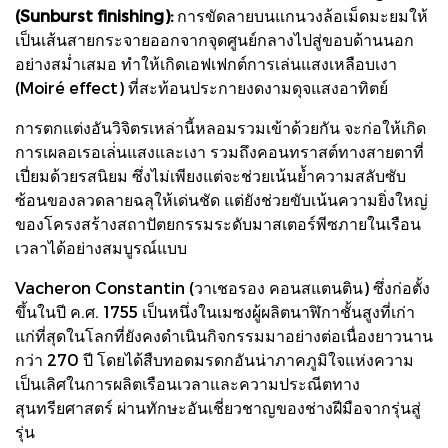
(Sunburst finishing):
การขัดลายบนแกนวงล้อเม็ดมะยมให้
เป็นเส้นสายกระจายออกจากจุดศูนย์กลางไปสู่ขอบด้านนอก
อย่างสม่ำเสมอ ทำให้เกิดเอฟเฟกต์การเล่นแสงเหลือบเงา
(Moiré effect) ที่สะท้อนประกายงดงามดุจแสงอาทิตย์
การตกแต่งอันวิจิตรเหล่านี้หลอมรวมเข้าด้วยกัน จะก่อให้เกิด
การเผลอเรอเล่่นแสงและเงา รวมถึงคอนทราสต์ทางสายตาที่
เปี่ยมด้วยรสนิยม ซึ่งไม่เพียงแต่จะช่วยเน้นย้ำความสลับซับ
ซ้อนของลวดลายฉลุให้เด่นชัด แต่ยังช่วยขับเน้นความยิ่งใหญ่
ของโครงสร้างสถาปัตยกรรมระดับมาสเตอร์พีซภายในเรือน
เวลาได้อย่างสมบูรณ์แบบ
Vacheron Constantin (วาเชอรอง คอนสแตนติน) ซึ่งก่อตั้ง
ขึ้นในปี ค.ศ. 1755 เป็นหนึ่งในเมซงผู้ผลิตนาฬิกาชั้นสูงที่เก่า
แก่ที่สุดในโลกที่ยังคงดำเนินกิจกรรมมาอย่างต่อเนื่องยาวนาน
กว่า 270 ปี โดยได้สืบทอดมรดกอันน่าภาคภูมิใจแห่งความ
เป็นเลิศในการผลิตเรือนเวลาและความประณีตทาง
สุนทรียศาสตร์ ผ่านทักษะอันเชี่ยวชาญของช่างฝีมือจากรุ่นสู่
รุ่น