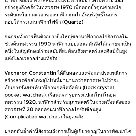
อย่างสูงอีกครั้งในทศวรรษ 1970 เพื่อตอกย้ำคุณค่าเหนือ
ระดับเหนือกาลเวลาของนาฬิกากลไกอันบริสุทธิ์ในการ
ตอบโต้กระแสนาฬิกาไฟฟ้า (Quartz)
จนกระทั่งการฟื้นตัวอย่างยิ่งใหญ่ของนาฬิกากลไกจักรกลใน
ช่วงต้นทศวรรษ 1990 นาฬิกาแบบสเกเลตันจึงได้กลายมาเป็น
หนึ่งในสัญลักษณ์ร่วมสมัยที่สะท้อนถึงศาสตร์และศิลป์ชั้นสูง
แห่งโลกเวลาอย่างแท้จริง
Vacheron Constantin ได้สืบทอดและพัฒนาประเพณีการ
สร้างสรรค์กลไกฉลุโปร่งนี้มานานกว่าศตวรรษ ไม่ว่าจะ
เป็นการรังสรรค์นาฬิกาพกคริสตัลหิน (Rock crystal
pocket watches), เรือนเวลารูปทรงแปลกใหม่ในยุค
ทศวรรษ 1920, นาฬิกาสำหรับสุภาพสตรีในช่วงครึ่งหลังของ
ศตวรรษที่ 20 ตลอดจนนาฬิกากลไกซับซ้อนสูง
(Complicated watches) ในยุคหลัง
มรดกอันล้ำค่านี้ยังรวมถึงการเป็นผู้เชี่ยวชาญในการพัฒนาโค