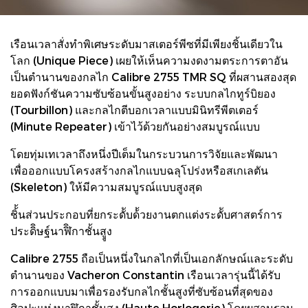
เรือนเวลาสั่งทำพิเศษระดับมาสเตอร์พีซที่มีเพียงชิ้นเดียวใน
โลก (Unique Piece) เผยให้เห็นความงดงามตระการตาอัน
เป็นตำนานของกลไก Calibre 2755 TMR SQ ที่ผสานสองสุด
ยอดฟังก์ชันความซับซ้อนขั้นสูงอย่าง ระบบกลไกทูร์บิยอง
(Tourbillon) และกลไกตีบอกเวลาแบบมินิทรีพีตเตอร์
(Minute Repeater) เข้าไว้ด้วยกันอย่างสมบูรณ์แบบ
โดยทุ่มเทเวลาถึงหนึ่งปีเต็มในกระบวนการวิจัยและพัฒนา
เพื่อออกแบบโครงสร้างกลไกแบบฉลุโปร่งหรือสเกเลตัน
(Skeleton) ให้มีความสมบูรณ์แบบสูงสุด
ชิ้้นส่วนประกอบที่ยกระดัับด้้วยงานตกแต่งระดัับศาสตร์การ
ประดิิษฐ์นาฬิิกาชั้นสููง
Calibre 2755 ถือเป็นหนึ่งในกลไกที่เป็นเอกลักษณ์และระดับ
ตำนานของ Vacheron Constantin เรือนเวลารุ่นนี้ได้รับ
การออกแบบมาเพื่อรองรับกลไกชั้นสูงที่ซับซ้อนที่สุดของ
ศิลปะแห่งนาฬิกาชั้นสูง (Haute Horlogerie) โดยผสานรวม