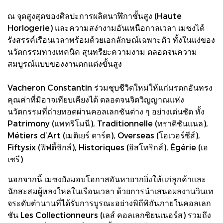
ณ จุดสูงสุดของศิลปะการผลิตนาฬิกาชั้นสูง (Haute
Horlogerie) และความสง่างามอันเหนือกาลเวลา เมซงได้
รังสรรค์เรือนเวลาพร้อมด้วยเอกลักษณ์เฉพาะตัว ทั้งในแง่ของ
นวัตกรรมทางเทคนิค สุนทรียะความงาม ตลอดจนความ
สมบูรณ์แบบของงานตกแต่งขั้นสูง
Vacheron Constantin ร่วมชุบชีวิตใหม่ให้แก่มรดกอันทรง
คุณค่าที่มิอาจเทียบเคียงได้ ตลอดจนจิตวิญญาณแห่ง
นวัตกรรมที่ถ่ายทอดผ่านคอลเลกชันต่าง ๆ อย่างเด่นชัด ทั้ง
Patrimony (แพทริโมนี), Traditionnelle (ทราดิชันแนล),
Métiers d’Art (เมติเยร์ ดาร์ต), Overseas (โอเวอร์ซีส์),
Fiftysix (ฟิฟตี้ซิกส์), Historiques (อิสโทริกส์), Égérie (เอ
เชรี)
นอกจากนี้ เมซงยังมอบโอกาสอันหายากยิ่งให้แก่ลูกค้าและ
นักสะสมผู้หลงใหลในเรือนเวลา ด้วยการนำเสนอผลงานวินเท
จระดับตำนานที่ได้รับการบูรณะอย่างพิถีพิถันภายในคอลเลก
ชัน Les Collectionneurs (เลส์ คอลเลกซิยนเนอร์ส) รวมถึง