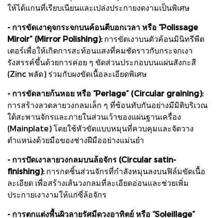
ให้ได้แกนที่เรียบเนียนและเปล่งประกายงดงามเป็นพิเศษ
- การขัดเงาดุจกระจกบนค้อนตีบอกเวลา หรือ “Polissage
Miroir” (Mirror Polishing):
การขัดเงาบนตัวค้อนมินิทรีพีต
เตอร์เพื่อให้เกิดการสะท้อนแสงที่คมชัดราวกับกระจกเงา
รังสรรค์ขึ้นด้วยการค่อย ๆ ขัดส่วนประกอบบนแผ่นสังกะสี
(Zinc พลัด) ร่วมกับผงขัดเนื้อละเอียดพิเศษ
- การขัดลายก้นหอย หรือ “Perlage” (Circular graining):
การสร้างลวดลายวงกลมเล็ก ๆ ที่ซ้อนทับกันอย่างมีมิติบริเวณ
ใต้สะพานจักรและภายในส่วนเว้าของแผ่นฐานเครื่อง
(Mainplate) โดยใช้หัวขัดแบบหมุนที่ควบคุมและจัดวาง
ตำแหน่งด้วยมือของช่างฝีมืออย่างแม่นยำ
- การปัดเงาลายวงกลมบนล้อจักร (Circular satin-
finishing):
การกดชิ้นส่วนจักรที่กำลังหมุนลงบนฟิล์มขัดเนื้อ
ละเอียด เพื่อสร้างเส้นวงกลมที่ละเอียดอ่อนและช่วยเพิ่ม
ประกายเงางามให้แก่ซี่ล้อจักร
- การตกแต่งพื้นผิวลายรัศมีดวงอาทิตย์ หรือ “Soleillage”