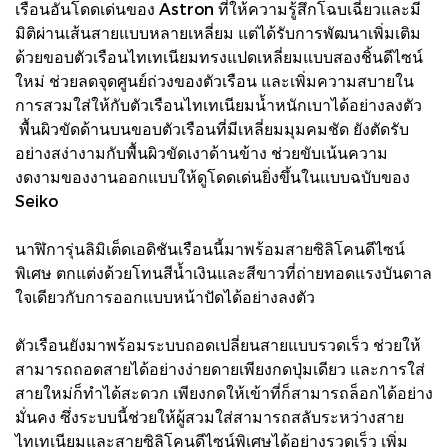
เรือนอันโดดเด่นของ Astron ที่ให้ความรู้สึกโฉบเฉี่ยวและมี
มิติผ่านเส้นสายแบบหลายเหลี่ยม แต่ได้รับการพัฒนาเพิ่มเติม
ด้วยขอบตัวเรือนไทเทเนียมทรงแปดเหลี่ยมแบบสองชิ้นดีไซน์
ใหม่ ช่วยลดจุดศูนย์ถ่วงของตัวเรือน และเพิ่มความสบายใน
การสวมใส่ให้กับตัวเรือนไทเทเนียมน้ำหนักเบาได้อย่างลงตัว
พื้นผิวขัดด้านบนขอบตัวเรือนที่มีเหลี่ยมมุมคมชัด ยังตัดรับ
อย่างสง่างามกับพื้นผิวขัดเงาด้านข้าง ช่วยขับเน้นความ
งดงามของงานออกแบบให้ดูโดดเด่นยิ่งขึ้นในแบบฉบับของ
Seiko
นาฬิการุ่นลิมิเต็ดเอดิชันเรือนนี้มาพร้อมสายซิลิโคนดีไซน์
พิเศษ ตกแต่งด้วยโทนสีน้ำเงินและสีขาวที่ถ่ายทอดแรงบันดาล
ใจเดียวกับการออกแบบหน้าปัดได้อย่างลงตัว
ตัวเรือนยังมาพร้อมระบบถอดเปลี่ยนสายแบบรวดเร็ว ช่วยให้
สามารถถอดสายได้อย่างง่ายดายเพียงกดปุ่มเดียว และการใส่
สายใหม่ก็ทำได้สะดวก เพียงกดให้เข้าที่ก็สามารถล็อกได้อย่าง
มั่นคง ซึ่งระบบนี้ช่วยให้ผู้สวมใส่สามารถสลับระหว่างสาย
ไทเทเนียมและสายซิลิโคนดีไซน์พิเศษได้อย่างรวดเร็ว เพิ่ม