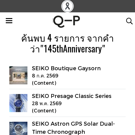
ค้นพบ 4 รายการ จากคำ
ว่า"145thAnniversary"
SEIKO Boutique Gaysorn
8 ก.ค. 2569
(Content)
SEIKO Presage Classic Series
28 พ.ค. 2569
(Content)
SEIKO Astron GPS Solar Dual-
Time Chronograph