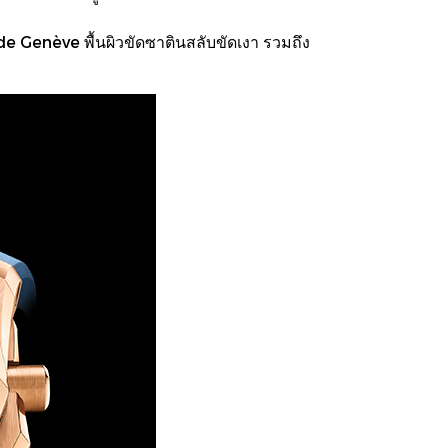
e Genève พื้นผิวขัดซาตินสลับขัดเงา รวมถึง