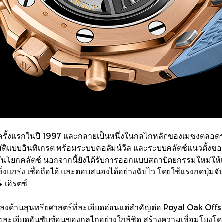
ดตัวครั้งแรกในปี 1997 และกลายเป็นหนึ่งในกลไกหลักของเมซงตลอด
ติแบบอินทิเกรต พร้อมระบบคอลัมน์วีล และระบบคลัตช์แนวตั้งขอ
ันโยกคลัตช์ นอกจากนี้ยังได้รับการออกแบบสถาปัตยกรรมใหม่ให้เรี
็งแกร่ง เชื่อถือได้ และตอบสนองได้อย่างฉับไว โดยใช้แรงกดปุ่มจั
 เฮิรตซ์
่ยนแปลงด้านสุนทรียศาสตร์ที่ละเอียดอ่อนแต่สำคัญต่อ Royal Oak
สรายละเอียดอันซับซ้อนของกลไกอย่างใกล้ชิด สร้างความเชื่อมโยงโ