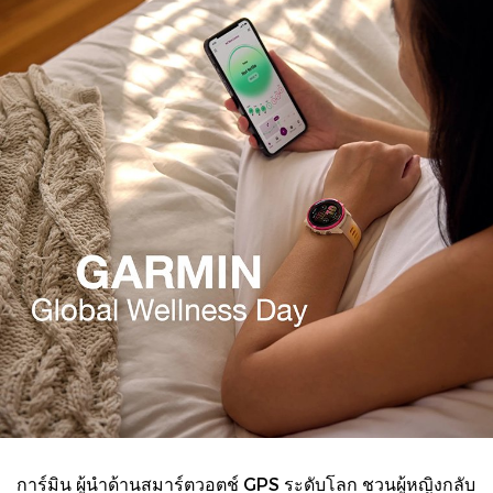
การ์มิน ผู้นำด้านสมาร์ตวอตช์ GPS ระดับโลก ชวนผู้หญิงกลับ