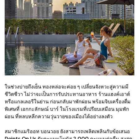
ในช่วงบ่ายถึงเย็น ทองหล่อจะค่อย ๆ เปลี่ยนจังหวะสู่ความมี
ชีวิตชีวา ไม่ว่าจะเป็นการรับประทานอาหาร ร้านแฮงค์เอาต์
หรือแกลเลอรีในย่าน ก่อนกลับมาพักผ่อน พร้อมจิบเครื่องดื่ม
พิเศษที่ เอกกะลักษณ์ บาร์ ในโรงแรมที่เปรียบเสมือน มุมพัก
ผ่อน ที่หลบหลีกความวุ่นวายของเมืองได้อย่างลงตัว
สมาชิกแมริออท บอนวอย ยังสามารถเพลิดเพลินกับข้อเสนอ
Points On Us รับคะแนนโบนัส 2,000 คะแนนต่อคืน สูงสุด