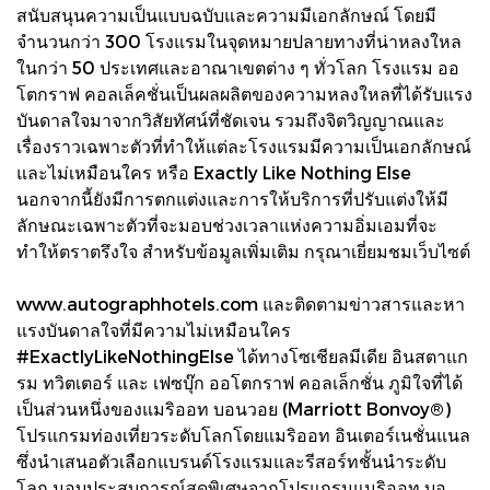
สนับสนุนความเป็นแบบฉบับและความมีเอกลักษณ์ โดยมี
จำนวนกว่า 300 โรงแรมในจุดหมายปลายทางที่น่าหลงใหล
ในกว่า 50 ประเทศและอาณาเขตต่าง ๆ ทั่วโลก โรงแรม ออ
โตกราฟ คอลเล็คชั่นเป็นผลผลิตของความหลงใหลที่ได้รับแรง
บันดาลใจมาจากวิสัยทัศน์ที่ชัดเจน รวมถึงจิตวิญญาณและ
เรื่องราวเฉพาะตัวที่ทำให้แต่ละโรงแรมมีความเป็นเอกลักษณ์
และไม่เหมือนใคร หรือ Exactly Like Nothing Else
นอกจากนี้ยังมีการตกแต่งและการให้บริการที่ปรับแต่งให้มี
ลักษณะเฉพาะตัวที่จะมอบช่วงเวลาแห่งความอิ่มเอมที่จะ
ทำให้ตราตรึงใจ สำหรับข้อมูลเพิ่มเติม กรุณาเยี่ยมชมเว็บไซต์
www.autographhotels.com และติดตามข่าวสารและหา
แรงบันดาลใจที่มีความไม่เหมือนใคร
#ExactlyLikeNothingElse ได้ทางโซเชียลมีเดีย อินสตาแก
รม ทวิตเตอร์ และ เฟซบุ๊ก ออโตกราฟ คอลเล็กชั่น ภูมิใจที่ได้
เป็นส่วนหนึ่งของแมริออท บอนวอย (Marriott Bonvoy®)
โปรแกรมท่องเที่ยวระดับโลกโดยแมริออท อินเตอร์เนชั่นแนล
ซึ่งนำเสนอตัวเลือกแบรนด์โรงแรมและรีสอร์ทชั้นนำระดับ
โลก มอบประสบการณ์สุดพิเศษจากโปรแกรมแมริออท บอ