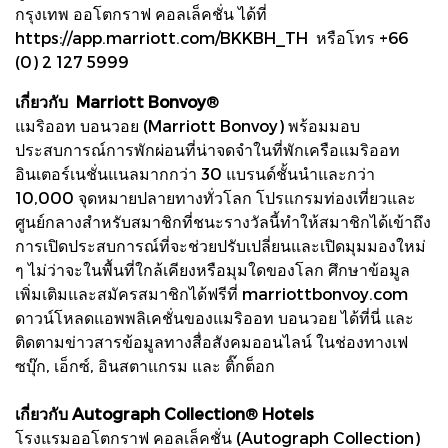
กรุงเทพ ออโตกราฟ คอลเล็คชั่น ได้ที่
https://app.marriott.com/BKKBH_TH หรือโทร +66
(0) 2 127 5999
เกี่ยวกับ Marriott Bonvoy®
แมริออท บอนวอย (Marriott Bonvoy) พร้อมมอบ
ประสบการณ์การพักผ่อนที่น่าจดจำในที่พักเครือแมริออท
อินเตอร์เนชั่นแนลมากกว่า 30 แบรนด์ชั้นนำและกว่า
10,000 จุดหมายปลายทางทั่วโลก โปรแกรมท่องเที่ยวและ
ศูนย์กลางสำหรับสมาชิกที่ชนะรางวัลนี้ทำให้สมาชิกได้เข้าถึง
การเปิดประสบการณ์ที่จะช่วยปรับเปลี่ยนและเปิดมุมมองใหม่
ๆ ไม่ว่าจะในพื้นที่ใกล้เคียงหรือมุมใดของโลก ศึกษาข้อมูล
เพิ่มเติมและสมัครสมาชิกได้ฟรีที่ marriottbonvoy.com
ดาวน์โหลดแอพพลิเคชั่นของแมริออท บอนวอย ได้ที่นี่ และ
ติดตามข่าวสารข้อมูลทางสื่อสังคมออนไลน์ ในช่องทางเฟ
ซบุ๊ก, เอ็กซ์, อินสตาแกรม และ ติ๊กต็อก
เกี่ยวกับ Autograph Collection® Hotels
โรงแรมออโตกราฟ คอลเล็คชั่น (Autograph Collection)