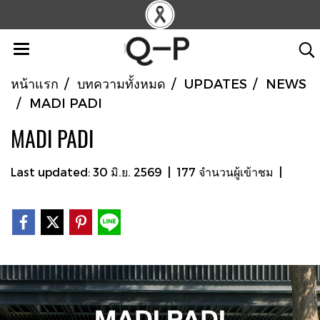
หน้าแรก
บทความทั้งหมด
UPDATES
NEWS
MADI PADI
MADI PADI
Last updated: 30 มิ.ย. 2569
|
177 จำนวนผู้เข้าชม
|