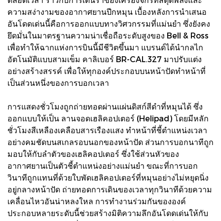
ความสง่างามของอากาศยานปีกหมุน เบื้องหลังการนำเสนอ
อันโดดเด่นนี้คือการออกแบบทางวิศวกรรมที่แม่นยำ ซึ่งยังคง
ยึดมั่นในมาตรฐานความน่าเชื่อถือระดับสูงของ Bell & Ross
เพื่อทำให้ฉากแห่งการบินนี้มีชีวิตขึ้นมา แบรนด์ได้นำกลไก
อัตโนมัติแบบสามเข็ม คาลิเบอร์ BR-CAL.327 มาปรับแต่ง
อย่างสร้างสรรค์ เพื่อให้ทุกองค์ประกอบบนหน้าปัดทำหน้าที่
เป็นส่วนหนึ่งของการบอกเวลา
การแสดงชั่วโมงถูกถ่ายทอดผ่านแผ่นดิสก์สีดำที่หมุนได้ ซึ่ง
ออกแบบให้เป็น ลานจอดเฮลิคอปเตอร์ (Helipad) โดยมีหลัก
ชั่วโมงสีเหลืองเคลือบสารเรืองแสง ทำหน้าที่ชี้ตำแหน่งเวลา
อย่างคมชัดบนสเกลรอบนอกของหน้าปัด ส่วนการบอกนาทีถูก
มอบให้กับลำตัวของเฮลิคอปเตอร์ ซึ่งใช้ส่วนหัวของ
อากาศยานเป็นตัวชี้ตำแหน่งอย่างแม่นยำ ขณะที่การบอก
วินาทีถูกแทนที่ด้วยใบพัดเฮลิคอปเตอร์ที่หมุนอย่างไม่หยุดนิ่ง
อยู่กลางหน้าปัด ถ่ายทอดการเดินของเวลาทุกวินาทีด้วยความ
เคลื่อนไหวอันน่าหลงใหล การทำงานร่วมกันขององค์
ประกอบหลายระดับนี้ช่วยสร้างมิติความลึกอันโดดเด่นให้กับ