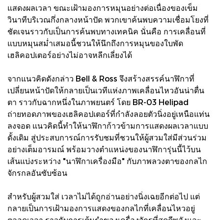
แสดงผลเวลา ขณะเฝ้ามองการหมุนอย่างต่อเนื่องของเข็ม
วินาทีบริเวณกึ่งกลางหน้าปัด พวกเขาค้นพบความเชื่อมโยงที่
ชัดเจนราวกับเป็นการค้นพบทางเทคนิค นั่นคือ การเคลื่อนที่
แบบหมุนสม่ำเสมอนี้ชวนให้นึกถึงการหมุนของใบพัด
เฮลิคอปเตอร์อย่างไม่อาจหลีกเลี่ยงได้
จากแนวคิดดังกล่าว Bell & Ross จึงสร้างสรรค์นาฬิกาที่
เปลี่ยนหน้าปัดให้กลายเป็นเวทีแห่งภาพเคลื่อนไหวอันน่าตื่น
ตา ราวกับฉากหนึ่งในภาพยนตร์ โดย BR-03 Helipad
ถ่ายทอดภาพของเฮลิคอปเตอร์ที่กำลังลอยตัวนิ่งอยู่เหนือแท่น
ลงจอด แนวคิดนี้ทำให้นาฬิกาก้าวข้ามการแสดงผลเวลาแบบ
ดั้งเดิม สู่ประสบการณ์การรับชมที่ชวนให้ผู้สวมใส่มีส่วนร่วม
อย่างเต็มอารมณ์ พร้อมวางตำแหน่งของนาฬิการุ่นนี้ไว้บน
เส้นแบ่งระหว่าง "นาฬิกาเครื่องมือ" กับภาพลวงตาของกลไก
จักรกลอันซับซ้อน
สำหรับผู้สวมใส่ เวลาไม่ได้ถูกอ่านอย่างนิ่งเฉยอีกต่อไป แต่
กลายเป็นการเฝ้ามองการแสดงของกลไกที่เคลื่อนไหวอยู่
ตลอดเวลา ราวกับการเต้นรำของเครื่องจักรที่สดุดีพลังและ