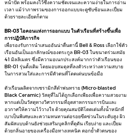
หน้าปัด พร้อมคงไว้ซึ่งความชัดเจนและความง่ายในการอ่าน
เวลา แม้ว่าภาพรวมของการออกแบบจะดูซับซ้อนและเปี่ยม
ด้วยรายละเอียดก็ตาม
BR-03 ไอคอนแห่งการออกแบบ ในตัวเรือนที่สร้างขึ้นเพื่อ
การปฏิบัติภารกิจ
เพื่อรองรับการนำเสนออันน่าตื่นตานี้ Bell & Ross เลือกใช้ตัว
เรือนอันเป็นเอกลักษณ์ของตระกูล BR-03 ในขนาดร่วมสมัย
41 มิลลิเมตร ซึ่งมีความอเนกประสงค์มากกว่าตัวเรือนของ
BR-01 รุ่นดั้งเดิม โดยมอบสมดุลที่ลงตัวระหว่างความสบาย
ในการสวมใส่และการมีตัวตนที่โดดเด่นบนข้อมือ
ตัวเรือนผลิตจากเซรามิกสีดำพ่นทราย (Micro-blasted
Black Ceramic) วัสดุที่ไม่ได้ถูกเลือกเพียงเพื่อความสวยงาม
หากแต่เป็นวัสดุทางวิศวกรรมที่อุตสาหกรรมการบินและ
อวกาศให้ความไว้วางใจ ด้วยคุณสมบัติโดดเด่นทั้งน้ำหนักที่
เบาเป็นพิเศษและความทนทานต่อรอยขีดข่วนในระดับสูง ผิว
สัมผัสแบบด้านยังช่วยเสริมบุคลิกที่ดุดัน เรียบง่าย และเปี่ยม
ด้วยกลิ่นอายของเครื่องมือทางเทคนิค ตอกย้ำตัวตนของ