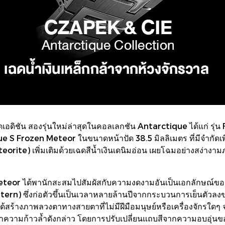
็ดเอดิชัน สองรุ่นใหม่ล่าสุดในคอลเลกชัน Antarctique ได้แก่ รุ
ique S Frozen Meteor ในขนาดหน้าปัด 38.5 มิลลิเมตร ที่มีจำกัดเพี
eteorite) เพิ่มเติมด้วยเฉดสีน้ำเงินเดนิมอ่อน เผยโฉมอย่างสง่า
teor ได้พานักสะสมไปสัมผัสกับความงดงามอันเป็นเอกลักษณ์ของวั
) ซึ่งก่อตัวขึ้นเป็นเวลาหลายล้านปีจากกระบวนการเย็นตัวลง
้สร้างภาพลวงตาทางสายตาที่ไม่มีฝีมือมนุษย์หรือเครื่องจักรใด
ความก้าวล้ำดังกล่าว โดยการปรับเปลี่ยนแถบสีจากความอบอุ่นของสีเข