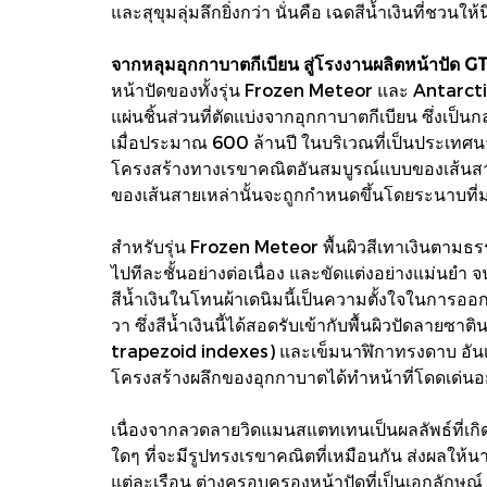
และสุขุมลุ่มลึกยิ่งกว่า นั่นคือ เฉดสีน้ำเงินที่
จากหลุมอุกกาบาตกีเบียน สู่โรงงานผลิตหน้าปัด 
หน้าปัดของทั้งรุ่น Frozen Meteor และ Antarcti
แผ่นชิ้นส่วนที่ตัดแบ่งจากอุกกาบาตกีเบียน ซึ่งเป
เมื่อประมาณ 600 ล้านปี ในบริเวณที่เป็นประเทศนาม
โครงสร้างทางเรขาคณิตอันสมบูรณ์แบบของเส้นสาย
ของเส้นสายเหล่านั้นจะถูกกำหนดขึ้นโดยระนาบที่มว
สำหรับรุ่น Frozen Meteor พื้นผิวสีเทาเงินตามธ
ไปทีละชั้นอย่างต่อเนื่อง และขัดแต่งอย่างแม่นยำ
สีน้ำเงินในโทนผ้าเดนิมนี้เป็นความตั้งใจในการอ
วา ซึ่งสีน้ำเงินนี้ได้สอดรับเข้ากับพื้นผิวปัดลาย
trapezoid indexes) และเข็มนาฬิกาทรงดาบ อันเป็
โครงสร้างผลึกของอุกกาบาตได้ทำหน้าที่โดดเด่นอยู่
เนื่องจากลวดลายวิดแมนสแตทเทนเป็นผลลัพธ์ที่เกิด
ใดๆ ที่จะมีรูปทรงเรขาคณิตที่เหมือนกัน ส่งผลให้
แต่ละเรือน ต่างครอบครองหน้าปัดที่เป็นเอกลักษณ์ 