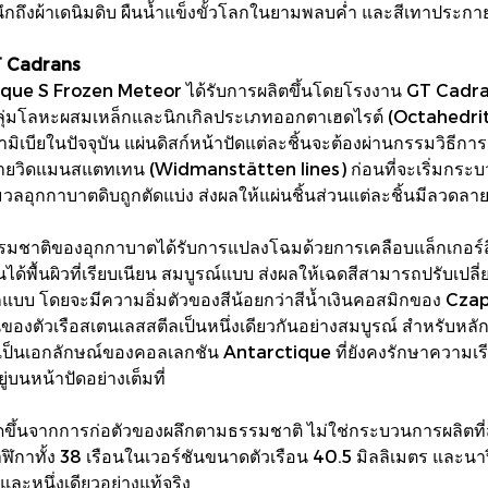
ชวนให้นึกถึงผ้าเดนิมดิบ ผืนน้ำแข็งขั้วโลกในยามพลบค่ำ และสีเทาป
GT Cadrans
que S Frozen Meteor ได้รับการผลิตขึ้นโดยโรงงาน GT Cadrans ตั
็นกลุ่มโลหะผสมเหล็กและนิกเกิลประเภทออกตาเฮดไรต์ (Octahedrite) 
ิเบียในปัจจุบัน แผ่นดิสก์หน้าปัดแต่ละชิ้นจะต้องผ่านกรรมวิธีการล
วิดแมนสแตทเทน (Widmanstätten lines) ก่อนที่จะเริ่มกระบวน
ลอุกกาบาตดิบถูกตัดแบ่ง ส่งผลให้แผ่นชิ้นส่วนแต่ละชิ้นมีลวดลา
รรมชาติของอุกกาบาตได้รับการแปลงโฉมด้วยการเคลือบแล็กเกอร์สี
 จนได้พื้นผิวที่เรียบเนียน สมบูรณ์แบบ ส่งผลให้เฉดสีสามารถปรั
อกแบบ โดยจะมีความอิ่มตัวของสีน้อยกว่าสีน้ำเงินคอสมิกของ Cz
ซาตินของตัวเรือสเตนเลสสตีลเป็นหนึ่งเดียวกันอย่างสมบูรณ์ สำหรับห
นเอกลักษณ์ของคอลเลกชัน Antarctique ที่ยังคงรักษาความเรียบง่
บนหน้าปัดอย่างเต็มที่
ขึ้นจากการก่อตัวของผลึกตามธรรมชาติ ไม่ใช่กระบวนการผลิตที่สา
นาฬิกาทั้ง 38 เรือนในเวอร์ชันขนาดตัวเรือน 40.5 มิลลิเมตร และ
และหนึ่งเดียวอย่างแท้จริง