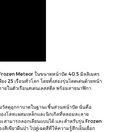
่น Frozen Meteor ในขนาดหน้าปัด 40.5 มิลลิเมตร
ยง 25 เรือนทั่วโลก โดยทั้งสองรุ่นโดดเด่นด้วยหน้า
งามภายในตัวเรือนสเตนเลสสตีล พร้อมสายนาฬิกา
สดุอุกกาบาตในฐานะชิ้นส่วนหน้าปัด นั่นคือ
ของโลหะผสมเหล็กและนิกเกิลที่หลอมละลาย
ๆ จะสามารถลอกเลียนแบบได้ และสำหรับรุ่น Frozen
ียวผืนป่า ไปสู่เฉดสีที่ให้ความรู้สึกเย็นเยือก