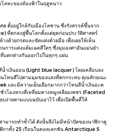
ระกายโลหะของท้องฟ้าในฤดูหนาว
้งอยู่ใกล้กับเมืองโลซาน ซึ่งรังสรรค์ขึ้นจาก
ที่ตกลงสู่พื้นโลกตั้งแต่ยุคก่อนประวัติศาสตร์
้างด้วยกรดและขัดแต่งด้วยมือ เพื่อเผยให้เห็น
การแต่งแต้มเฉดสีใดๆ ซึ่งมุมองศาอันแม่นยำ
ยที่แตกต่างกันออกไปในทุกๆ แผ่น
น้ำเงินอ่อน (Light blue lacquer) โดยเคลือบลง
บเปลี่ยนโทนสีไปตามมุมของแสงที่ตกกระทบ คุณลักษณะ
apek และมีความเย็นเยือกมากกว่าโทนสีน้ำเงินอะค
ลักชั่วโมงทรงสี่เหลี่ยมคางหมูเหลี่ยมเพชร (Faceted
ายตามแบบฉบับเอาไว้ เพื่อเปิดพื้นที่ให้
มารถทำซ้ำได้ ดังนั้นจึงไม่มีหน้าปัดของนาฬิกาคู่
นาฬิกาทั้ง 25 เรือนในคอลเลกชัน Antarctique S