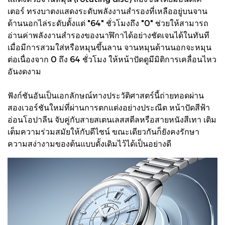
เตอร์ ทรงบาตงแสดงระดับพลังงานสำรองที่เหลืออยู่บนจาน
ด้านนอกไล่ระดับตั้งแต่ "64" ชั่วโมงถึง "0" ช่วยให้สามารถ
อ่านค่าพลังงานสำรองของนาฬิกาได้อย่างชัดเจนได้ในทันที
เมื่อมีการสวมใส่หรือหมุนขึ้นลาน จานหมุนด้านนอกจะหมุน
ต่อเนื่องจาก 0 ถึง 64 ชั่วโมง ให้หน้าปัดดูมีมิติการเคลื่อนไหว
อันงดงาม
ฟังก์ชันอันเป็นเอกลักษณ์ทางประวัติศาสตร์นี้ถ่ายทอดผ่าน
สองเวอร์ชันใหม่ที่ผ่านการตกแต่งอย่างประณีต หน้าปัดสีฟ้า
อ่อนโอปาลีน จับคู่กับสายสเตนเลสสตีลหรือสายหนังสีเทา เติม
เต็มความร่วมสมัยให้กับดีไซน์ ขณะเดียวกันก็ยังคงรักษา
ความสง่างามของต้นแบบดั้งเดิมไว้ได้เป็นอย่างดี