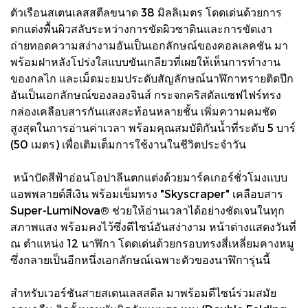
ตัวเรือนสเตนเลสสตีลขนาด 38 มิลลิเมตร โดดเด่นด้วยการ
ตกแต่งพื้นผิวสลับระหว่างการขัดผิวซาตินและการขัดเงา
ถ่ายทอดความสง่างามอันเป็นเอกลักษณ์ของคอลเลคชัน มา
พร้อมฝาหลังโปร่งใสแบบขันเกลียวที่เผยให้เห็นการทำงาน
ของกลไก และเม็ดมะยมประดับสัญลักษณ์นาฬิกาทรายติดปีก
อันเป็นเอกลักษณ์ของลองจินส์ กระจกคริสตัลแซฟไฟร์ทรง
กล่องเคลือบสารกันแสงสะท้อนหลายชั้น เพิ่มความคมชัด
สูงสุดในการอ่านค่าเวลา พร้อมคุณสมบัติกันน้ำที่ระดับ 5 บาร์
(50 เมตร) เพื่อเติมเต็มการใช้งานในชีวิตประจำวัน
หน้าปัดสีฟ้าอ่อนโอปาลีนตกแต่งด้วยมาร์คเกอร์ชั่วโมงแบบ
แอพพลายด์สีเงิน พร้อมเข็มทรง "Skyscraper" เคลือบสาร
Super-LumiNova® ช่วยให้อ่านเวลาได้อย่างชัดเจนในทุก
สภาพแสง พร้อมคงไว้ซึ่งดีไซน์อันสง่างาม หน้าต่างแสดงวันที่
ณ ตำแหน่ง 12 นาฬิกา โดดเด่นด้วยกรอบทรงสี่เหลี่ยมคางหมู
ซึ่งกลายเป็นอีกหนึ่งเอกลักษณ์เฉพาะตัวของนาฬิการุ่นนี้
สำหรับเวอร์ชันสายสเตนเลสสตีล มาพร้อมดีไซน์ร่วมสมัย