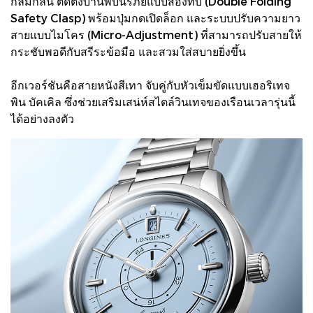
กลมกลืน ติดตั้งบานพับนิรภัยแบบสองทบ (Double Folding
Safety Clasp) พร้อมปุ่มกดเปิดล็อก และระบบปรับความยาว
สายแบบไมโคร (Micro-Adjustment) ที่สามารถปรับสายให้
กระชับพอดีกับสรีระข้อมือ และสวมใส่สบายยิ่งขึ้น
อีกเวอร์ชันคือสายหนังสีเทา จับคู่กับหัวเข็มขัดแบบเฮอริเทจ
พิน บัคเคิล ซึ่งช่วยเสริมเสน่ห์สไตล์วินเทจของเรือนเวลารุ่นนี้
ได้อย่างลงตัว