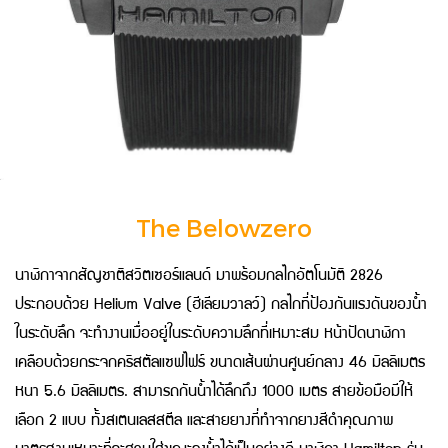
The Belowzero
นาฬิกาจากสัญชาติสวิตเซอร์แลนด์ มาพร้อมกลไกอัตโนมัติ 2826
ประกอบด้วย Helium Valve (ฮีเลียมวาลว์) กลไกที่ป้องกันแรงดันของน้ำ
ในระดับลึก จะทำงานเมื่ออยู่ในระดับความลึกที่เหมาะสม หน้าปัดนาฬิกา
เคลือบด้วยกระจกคริสตัลแซฟไฟร์ ขนาดเส้นผ่านศูนย์กลาง 46 มิลลิเมตร
หนา 5.6 มิลลิเมตร. สามารถกันน้ำได้ลึกถึง 1000 เมตร สายข้อมือมีให้
เลือก 2 แบบ ทั้งสเตนเลสสตีล และสายยางที่ทำจากยางสีดำคุณภาพ