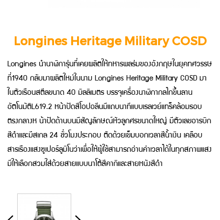
Longines Heritage Military COSD
Longines นำนาฬิการุ่นที่เคยผลิตให้ทหารพลร่มของอังกฤษในยุคทศวรรษ
ที่1940 กลับมาผลิตใหม่ในนาม Longines Heritage Military COSD มา
ในตัวเรือนสตีลขนาด 40 มิลลิเมตร บรรจุเครื่องนาฬิกากลไกขึ้นลาน
อัตโนมัติL619.2 หน้าปัดสีโอปอลีนมีแถบนาทีแบบเรลเวย์แทร็คล้อมรอบ
ตรงกลางห น้าปัดด้านบนมีสัญลักษณ์หัวลูกศรขนาดใหญ่ มีตัวเลขอารบิก
สีดำและมีสเกล 24 ชั่วโมงประกอบ ตัดด้วยเข็มบอกเวลาสีน้ำเงิน เคลือบ
สารเรืองแสงซูเปอร์ลูมิโนว่าเพื่อให้ผู้ใช้สามารถอ่านค่าเวลาได้ในทุกสภาพแสง
มีให้เลือกสวมใส่ด้วยสายแบบนาโต้สีคากิและสายหนังสีดำ