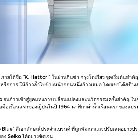
ภายใต้ชื่อ “K. Hattori” ในย่านกินซ่า กรุงโตเกียว จุดเริ่มต้นสำคั
ือการ ให้ก้าวล้ำไปข้างหน้าก่อนหนึ่งก้าวเสมอ โดยเขาได้สร้างสร
eiko จนก้าวเข้าสู่ยุคแห่งการเปลี่ยนแปลงและนวัตกรรมครั้งสำคัญ
มือเรือนแรกของญี่ปุ่นในปี 1964 นาฬิกาดำน้ำเรือนแรกของแบ
eiko Blue” สีเอกลักษณ์ประจำแบรนด์ ที่ถูกพัฒนาและปรับเฉดอย่า
ง Seiko ได้อย่างชัดเจน