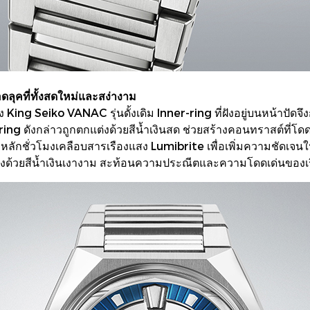
ดลุคที่ทั้งสดใหม่และสง่างาม
ing Seiko VANAC รุ่นดั้งเดิม Inner-ring ที่ฝังอยู่บนหน้าปัด
ner-ring ดังกล่าวถูกตกแต่งด้วยสีน้ำเงินสด ช่วยสร้างคอนทราสต์ที่โด
วหลักชั่วโมงเคลือบสารเรืองแสง Lumibrite เพื่อเพิ่มความชัดเจนใ
กแต่งด้วยสีน้ำเงินเงางาม สะท้อนความประณีตและความโดดเด่นของเรื