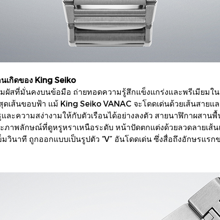
้านเกิดของ King Seiko
ผัสที่มั่นคงบนข้อมือ ถ่ายทอดความรู้สึกแข็งแกร่งและพรีเมียมใน
ุดเส้นขอบฟ้า แม้ King Seiko VANAC จะโดดเด่นด้วยเส้นสายและ
และความสง่างามให้กับตัวเรือนได้อย่างลงตัว สายนาฬิกาผสานพื้
าพลักษณ์ที่ดูหรูหราเหนือระดับ หน้าปัดตกแต่งด้วยลวดลายเส้นแน
็มวินาที ถูกออกแบบเป็นรูปตัว “V” อันโดดเด่น ซึ่งสื่อถึงอักษรแร